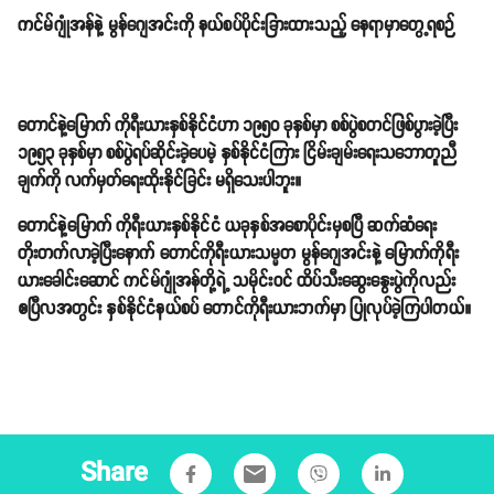
ကင်မ်ဂျုံအန်နဲ့ မွန်ဂျေအင်းကို နယ်စပ်ပိုင်းခြားထားသည့် နေရာမှာတွေ့ရစဉ်
တောင်နဲ့မြောက် ကိုရီးယားနှစ်နိုင်ငံဟာ ၁၉၅၀ ခုနှစ်မှာ စစ်ပွဲစတင်ဖြစ်ပွားခဲ့ပြီး
၁၉၅၃ ခုနှစ်မှာ စစ်ပွဲရပ်ဆိုင်းခဲ့ပေမဲ့ နှစ်နိုင်ငံကြား ငြိမ်းချမ်းရေးသဘောတူညီ
ချက်ကို လက်မှတ်ရေးထိုးနိုင်ခြင်း မရှိသေးပါဘူး။
တောင်နဲ့မြောက် ကိုရီးယားနှစ်နိုင်ငံ ယခုနှစ်အစောပိုင်းမှစပြီ ဆက်ဆံရေး
တိုးတက်လာခဲ့ပြီးနောက် တောင်ကိုရီးယားသမ္မတ မွန်ဂျေအင်းနဲ့ မြောက်ကိုရီး
ယားခေါင်းဆောင် ကင်မ်ဂျုံအန်တို့ရဲ့ သမိုင်းဝင် ထိပ်သီးဆွေးနွေးပွဲကိုလည်း
ဧပြီလအတွင်း နှစ်နိုင်ငံနယ်စပ် တောင်ကိုရီးယားဘက်မှာ ပြုလုပ်ခဲ့ကြပါတယ်။
Share
email