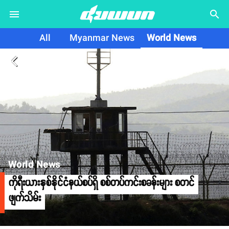
search
All
Myanmar News
World News
arrow_back_ios
World News
ကိုရီးယားနှစ်နိုင်ငံနယ်စပ်ရှိ စစ်တပ်ကင်းစခန်းများ စတင်
ဖျက်သိမ်း