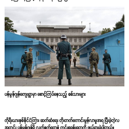
ပန်မွန်ဂျန်ကျေးရွာမှာ စောင့်ကြပ်နေသည့် စစ်သားများ
ကိုရီးယားနှစ်နိုင်ငံကြား ဆက်ဆံရေး တိုးတက်ကောင်းမွန်လာမှုအရ ပြီးခဲ့တဲ့လ
အတွင်း ပန်မွန်ဂျန်ရှိ လက်နက်တွေနဲ့ ကင်းစခန်းတွေကို ဖယ်ရှားခဲ့ပါတယ်။