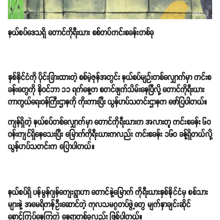
နယ်စပ်ဒေသရှိ တောင်ကိုရီးယား စစ်တပ်ကင်းစခန်းတစ်ခု
နှစ်နိုင်ငံကို ပိုင်းခြားထားတဲ့ စစ်မဲ့ဇုန်အတွင်း နယ်စပ်မျဉ်းတစ်လျှောက်မှာ ကင်းစ
ခန်းတွေကို နိုဝင်ဘာ ၁၁ ရက်နေ့က စတင်ဖျက်သိမ်းနေပြီလို့ တောင်ကိုရီးယား
ကာကွယ်ရေးဝန်ကြီးဌာနကို ကိုးကားပြီး ယွန်ဟပ်သတင်းဌာနက ဖော်ပြပါတယ်။
ကျန်ရှိတဲ့ နယ်စပ်တစ်လျှောက်မှာ တောင်ကိုရီးယားက အလားတူ ကင်းစခန်း ၆၀
ဝန်းကျင်ရှိနေသေးပြီး မြောက်ကိုရီးယားကလည်း ကင်းစခန်း ၁၆၀ ခန့်ရှိတယ်လို့
ယွန်ဟပ်သတင်းက ပြောပါတယ်။
နယ်စပ်ရှိ ပန်မွန်ဂျန်ကျေးရွာဟာ တောင်နဲ့မြောက် ကိုရီးယားနှစ်နိုင်ငံမှ စစ်သား
များနဲ့ အမေရိကန်ဦးဆောင်တဲ့ ကုလသမဂ္ဂတပ်ဖွဲ့တွေ မျက်နှာချင်းဆိုင်
စောင့်ကြပ်နေကြတဲ့ နေရာတစ်ခုလည်း ဖြစ်ပါတယ်။