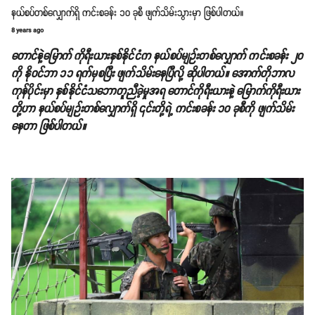
နယ်စပ်တစ်လျှောက်ရှိ ကင်းစခန်း ၁၀ ခုစီ ဖျက်သိမ်းသွားမှာ ဖြစ်ပါတယ်။
8 years ago
တောင်နဲ့မြောက် ကိုရီးယားနှစ်နိုင်ငံက နယ်စပ်မျဉ်းတစ်လျှောက် ကင်းစခန်း ၂၀
ကို နိုဝင်ဘာ ၁၁ ရက်မှစပြီး ဖျက်သိမ်းနေပြီလို့ ဆိုပါတယ်။ အောက်တိုဘာလ
ကုန်ပိုင်းမှာ နှစ်နိုင်ငံသဘောတူညီခဲ့မှုအရ တောင်ကိုရီးယားနဲ့ မြောက်ကိုရီးယား
တို့ဟာ နယ်စပ်မျဉ်းတစ်လျှောက်ရှိ ၎င်းတို့ရဲ့ ကင်းစခန်း ၁၀ ခုစီကို ဖျက်သိမ်း
နေတာ ဖြစ်ပါတယ်။