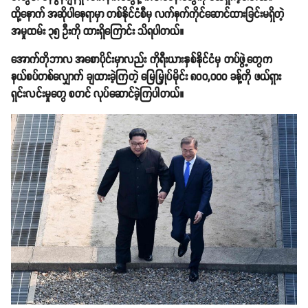
ထို့နောက် အဆိုပါနေရာမှာ တစ်နိုင်ငံစီမှ လက်နက်ကိုင်ဆောင်ထားခြင်းမရှိတဲ့
အမှုထမ်း ၃၅ ဦးကို ထားရှိကြောင်း သိရပါတယ်။
အောက်တိုဘာလ အစောပိုင်းမှာလည်း ကိုရီးယားနှစ်နိုင်ငံမှ တပ်ဖွဲ့တွေက
နယ်စပ်တစ်လျှောက် ချထားခဲ့ကြတဲ့ မြေမြှုပ်မိုင်း ၈၀၀,၀၀၀ ခန့်ကို ဖယ်ရှား
ရှင်းလင်းမှုတွေ စတင် လုပ်ဆောင်ခဲ့ကြပါတယ်။