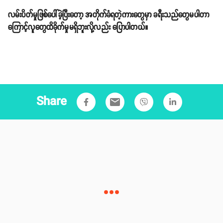
လမ်းပိတ်မှုဖြစ်ပေါ်ခဲ့ပြီးတော့ အတိုက်ခံရတဲ့ကားတွေမှာ ခရီးသည်တွေမပါတာ
ကြောင့်လူတွေထိခိုက်မှုမရှိဘူးလို့လည်း ပြောပါတယ်။
Share
email