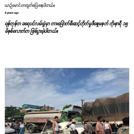
ယာဉ်မောင်းကထွက်ပြေးနေပါတယ်။
8 years ago
ရန်ကုန်က ခရေပင်လမ်းခွဲမှာ ကားခြောက်စီးဆင့်တိုက်မှုဒီနေ့မနက် ကိုးနာရီ ၁၅
မိနစ်လောက်က ဖြစ်ပွားခဲ့ပါတယ်။