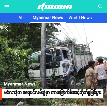
search
All
Myanmar News
World News
arrow_back_ios
Myanmar News
မင်္ဂလာဒုံက ခရေပင်လမ်းခွဲမှာ ကားခြောက်စီးဆင့်တိုက်မှုဖြစ်ပွား