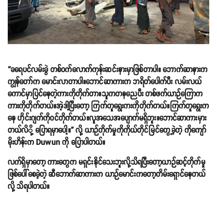
“ခရေပင်လမ်းခွဲ တစ်ဝက်လောက်ကုန်းဆင်းနားမှာဖြစ်တာပါ။ ဘောက်ဆာနားက
ကျွန်တော်က မောင်းလာတာပါ။ဘောင်ဆာကားက ဘရိတ်ပေါက်ပီး လမ်းလယ်
ကောင်မှာပြင်နေတဲ့ကားကိုတိုက်တာ။သူကတနညေပီး တစ်ဖက်ယာဉ်ကြောက
ကားကိုတိုက်တယ်။အဲ့ဒါ့ပြီးတော့ ကြက်တူရွေးကးကိုတိုက်တယ်။ကြက်တူရွေးက
နေ ဟိုင်းဂျက်ကိုဝင်တိုက်တယ်။လူအသေအပျောက်မရှိဘူး။ဘောင်ဆာကားမှား
တယ်လိို့ ပြောရမှာပေါ့။” လို့ ယာဉ်တိုက်မှုကိုကိုယ်တိုင်မြင်တွေ့ခဲ့တဲ့ ကိုကျော်
မိုးဟိန်းက Duwun ကို ပြောပါတယ်။
လက်ရှိမှာတော့ ကားတွေက မရှင်းနိုင်သေးဘူးလို့သိရပြီးတော့ယာဉ်ဆင့်တိုက်မှု
ဖြစ်ပေါ်စေခဲ့တဲ့ ဆီဘောက်ဆာကားက ယာဉ်မောင်းကတော့တိမ်းရှောင်နေတယ်
လို့ သိရပါတယ်။