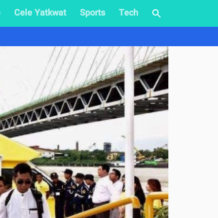
e
Cele Yatkwat
Sports
Tech