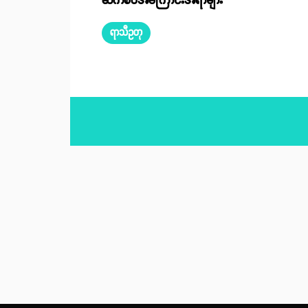
ဆက်စပ်အကြောင်းအရာများ
ရာသီဥတု