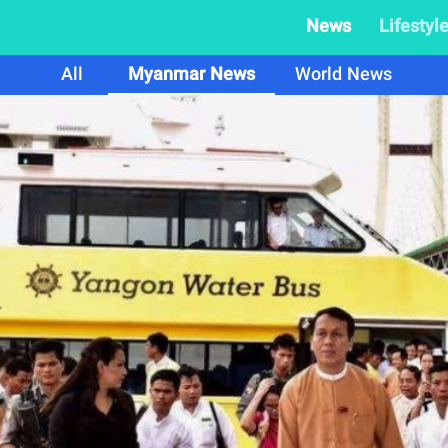
News
Lifestyl
All
Myanmar News
World News