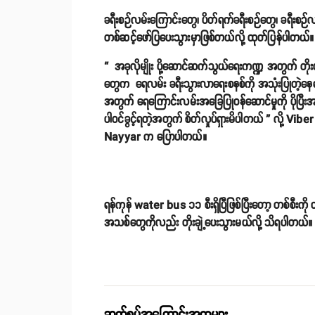
ခရီးစဉ်လမ်းကြောင်းတွေ၊ ပိတ်ရက်ခရီးစဉ်တွေ၊ ခရ
တစ်ဆင့်ဖော်ပြပေးသွားမှာဖြစ်တယ်လို့ ထုတ်ပြန်ပါတယ်။
“ အခုလိုမျိုး ပို့ဆောင်ဆက်သွယ်ရေးကဏ္ဍ အတွက် တိုး
တွေက ရေလမ်း ခရီးသွားလာရေးစနစ်ကို အသုံးပြုတဲ့နေရာမှ
အတွက် ရေကြောင်းလမ်းအခြေပြုဝန်ဆောင်မှုကို ပိုပြ
ပါဝင်ခွင့်ရတဲ့အတွက် စိတ်လှုပ်ရှားမိပါတယ် ” လို့
Nayyar က ပြောပါတယ်။
ရန်ကုန် water bus ၁၁ စီးရှိပြီဖြစ်ပြီးတော့ တစ်စီးကိ
အသစ်တွေကိုလည်း တိုးချဲ့ပေးသွားမယ်လို့ သိရပါတယ်။