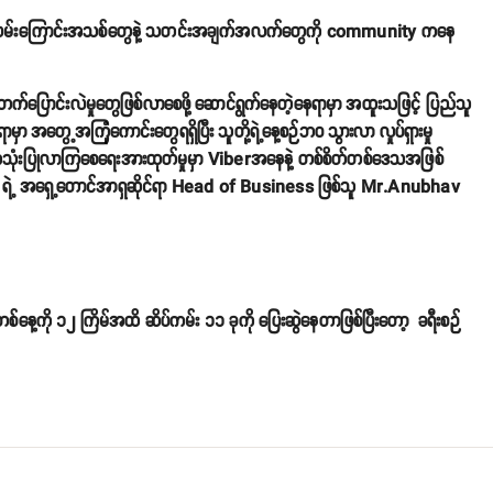
ီးစဉ်လမ်းကြောင်းအသစ်တွေနဲ့ သတင်းအချက်အလက်တွေကို community ကနေ
တက်ပြောင်းလဲမှုတွေဖြစ်လာစေဖို့ ဆောင်ရွက်နေတဲ့နေရာမှာ အထူးသဖြင့် ပြည်သူ
ာ အတွေ့အကြုံကောင်းတွေရရှိပြီး သူတို့ရဲ့နေ့စဉ်ဘဝ သွားလာ လှုပ်ရှားမှု
ီးအသုံးပြုလာကြစေရေးအားထုတ်မှုမှာ Viberအနေနဲ့ တစ်စိတ်တစ်ဒေသအဖြစ်
 Viber ရဲ့ အရှေ့တောင်အာရှဆိုင်ရာ Head of Business ဖြစ်သူ Mr.Anubhav
ု တစ်နေ့ကို ၁၂ ကြိမ်အထိ ဆိပ်ကမ်း ၁၁ ခုကို ပြေးဆွဲနေတာဖြစ်ပြီးတော့ ခရီးစဉ်