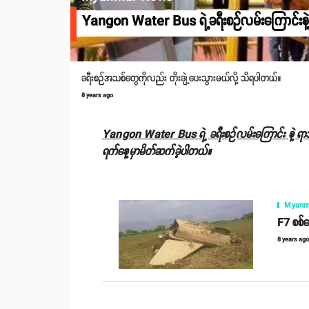
Yangon Water Bus ရဲ့ခရီးစဉ်လမ်းကြောင်းနဲ့ ရာသ
ခရီးစဉ်အသစ်တွေကိုလည်း တိုးချဲ့ပေးသွားမယ်လို့ သိရပါတယ်။
8 years ago
Yangon Water Bus ရဲ့ ခရီးစဉ်လမ်းကြောင်း နဲ့
ရက်နေ့မှာမိတ်ဆက်ခဲ့ပါတယ်။
Myanm
F7 စစ်လ
8 years ag