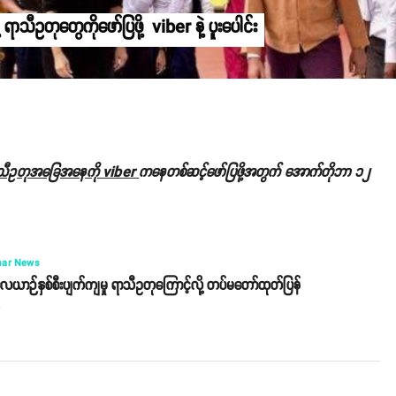
ီဥတုတွေကိုဖော်ပြဖို့ viber နဲ့ ပူးပေါင်း
 ရာသီဥတုအခြေအနေကို viber
ကနေတစ်ဆင့်ဖော်ပြဖို့အတွက် အောက်တိုဘာ ၁၂
ar News
ေယာဉ်နှစ်စီးပျက်ကျမှု ရာသီဥတုကြောင့်လို့ တပ်မတော်ထုတ်ပြန်
o