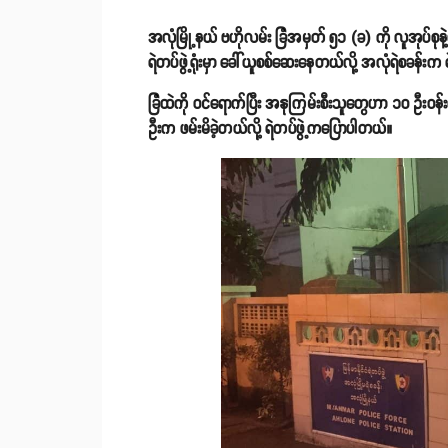
အလုံမြို့နယ် ဗဟိုလမ်း ခြံအမှတ် ၅၁ (ခ) ကို လူအုပ်စုနဲ့
ရဲတပ်ဖွဲ့ရုံးမှာ ခေါ်ယူစစ်ဆေးနေတယ်လို့ အလုံရဲစခန
ခြံထဲကို ဝင်ရောက်ပြီး အနုကြမ်းစီးသူတွေဟာ ၁၀ ဦးဝန်း
ဦးက ဖမ်းမိခဲ့တယ်လို့ ရဲတပ်ဖွဲ့ကပြောပါတယ်။