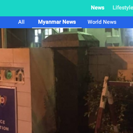
News
Lifestyl
All
Myanmar News
World News