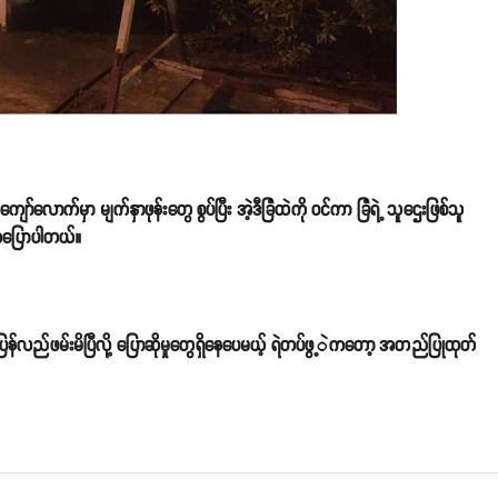
်လောက်မှာ မျက်နှာဖုန်းတွေ စွပ်ပြီး အဲ့ဒီခြံထဲကို ဝင်ကာ ခြံရဲ့ သူဌေးဖြစ်သူ
ေကပြောပါတယ်။
ဲက ပြန်လည်ဖမ်းမိပြီလို့ ပြောဆိုမှုတွေရှိနေပေမယ့် ရဲတပ်ဖွ့ဲကတော့ အတည်ပြုထုတ်