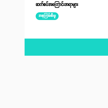
ဆက်စပ်အကြောင်းအရာများ
အနုကြမ်းစီးမှု