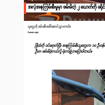
အလုံအနုကြမ်းစီးမှုမှာ ဖမ်းမိတဲ့ ၂ ယောက်ကို ခရိုင
သူဌေးကို ဖမ်းဆီးခေါ်ဆောင်သွားတာပါ။
8 years ago
ခြံထဲကို ဝင်ရောက်ပြီး အနုကြမ်းစီးသူတွေဟာ ၁၀ ဦးဝန်း
ဦးက ဖမ်းမိခဲ့တယ်လို့ ရဲတပ်ဖွဲ့ကပြောပါတယ်။