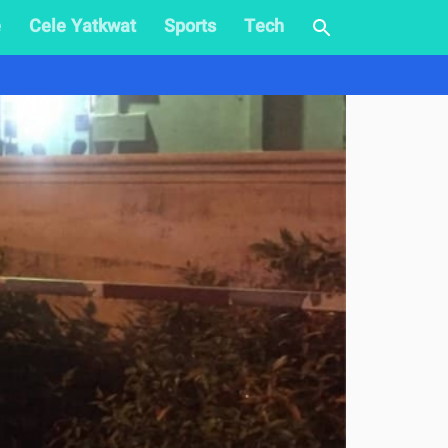
e
Cele Yatkwat
Sports
Tech