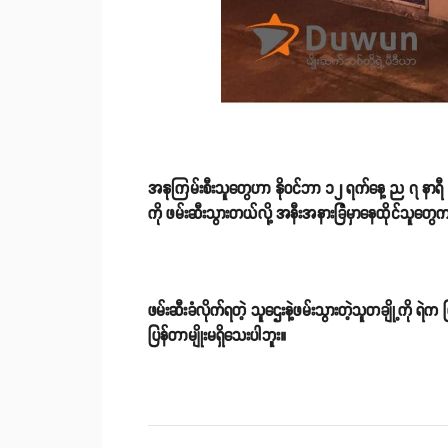
အနုကြမ်းစီးသူတွေဟာ နိုဝင်ဘာ ၁၂ ရက်နေ့ ည ၇ နာရီ ကျော
ကို ဖမ်းဆီးသွားတယ်လို့ အနီးအနားခြံမှာနေထိုင်သူတွ
ဖမ်းဆီးခံလိုက်ရတဲ့ သူဌေးနဲ့ဖမ်းသွားတဲ့သူတချို့ကို ရ
ပြန်တာမျိုးမရှိသေးပါဘူး။