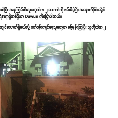
ဝင်ပြီး အနုကြမ်းစီးသူတွေထဲက ၂ ယောက်ကို ဖမ်းမိခဲ့ပြီး အနောက်ပိုင်းခရိုင်
်းက ရဲအရာရှိတစ်ဦးက Duwun ကိုပြောပါတယ်။
ကျင်လောက်ရှိမယ်လို့ ပတ်ဝန်းကျင်နေသူတွေက ခန့်မှန်းကြပြီး သူတို့ထဲက ၂