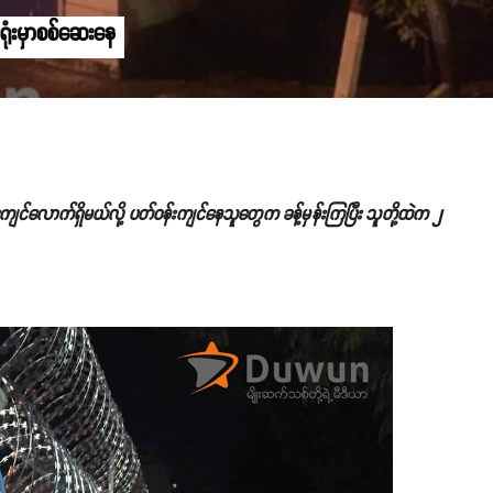
်ရုံးမှာစစ်ဆေးနေ
ကျင်လောက်ရှိမယ်လို့ ပတ်ဝန်းကျင်နေသူတွေက ခန့်မှန်းကြပြီး သူတို့ထဲက ၂