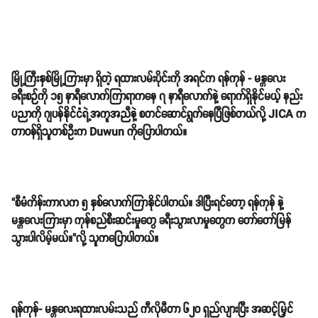
မြို့ကြီးနှစ်မြို့ကြားမှာ ရှိတဲ့ ရထားလမ်းပိုင်းကို အရင်က ရန်ကုန် - မန္တလေး
ခရီးစဉ်ကို ၁၅ နာရီလောက်ကြာရာကနေ ၇ နာရီလောက်နဲ့ ရောက်ရှိနိုင်မယ့် နည်း
ပညာကို ဂျပန်နိုင်ငံရဲ့အကူအညီနဲ့ စတင်ဆောင်ရွက်နေပြီဖြစ်တယ်လို့ JICA က
တာဝန်ရှိသူတစ်ဦးက Duwun ကိုပြောပါတယ်။
"စီမံကိန်းကာလက ၅ နှစ်လောက်ကြာနိုင်ပါတယ်။ ဒါပြီးရင်တော့ ရန်ကုန် နဲ့
မန္တလေးကြားမှာ ကုန်စည်စီးဆင်းမှုတွေ ခရီးသွားလာမှုတွေက တော်တော်မြန်
သွားပါလိမ့်မယ်။"လို့ သူကပြောပါတယ်။
ရန်ကုန်- မန္တလေးရထားလမ်းသည် ကီလိုမီတာ ၆၂၀ ရှည်လျားပြီး အဆင့်မြှင်