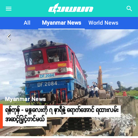
search
All
Myanmar News
World News
arrow_back_ios
Myanmar News
ရန်ကုန် - မန္တလေးကို ၇ နာရီနဲ့ ရောက်အောင် ရထားလမ်း
အဆင့်မြှင့်တင်မယ်