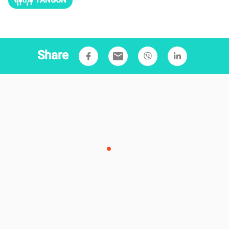
ရန်ကုန် YANGON
Share
email
News
Lifestyle
Cele Yatkwat
Sports
Tech