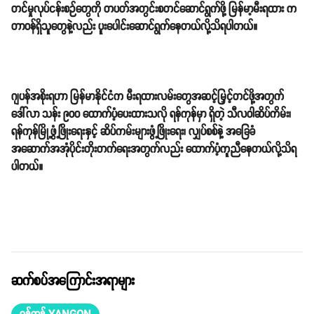
တင်မှုလုပ်ငန်းစဉ်တွေကို တပတ်အတွင်းစတင်ဆောင်ရွက်ဖို့ မြန်မာ့မီးရထား က
တာဝန်ရှိသူတွေနဲ့လည်း ပူးပေါင်းဆောင်ရွက်နေတယ်လို့သိရပါတယ်။
ဂျပန်အစိုးရဟာ မြန်မာနိုင်ငံက မီးရထားလမ်းတွေအဆင့်မြှင့်တင်ဖို့အတွက်
ဒေါ်လာ သန်း ၉၀၀ ထောက်ပံ့ပေးထားသလို ရန်ကုန်မှာ ရှိတဲ့ သီလဝါဆိပ်ကိမ်း၊
ရန်ကုန်မြို့ဖွံ့ဖြိုးရေးနှင့် ဆိပ်ကမ်းများဖွံ့ဖြိုးရေး၊ လျှပ်စစ်နဲ့ အခြေခံ
အဆောက်အအုံပိုင်းတိုးတက်ရေးအတွက်လည်း ထောက်ပံ့ကူညီနေတယ်လို့သိရ
ပါတယ်။
ဆက်စပ်အကြောင်းအရာများ