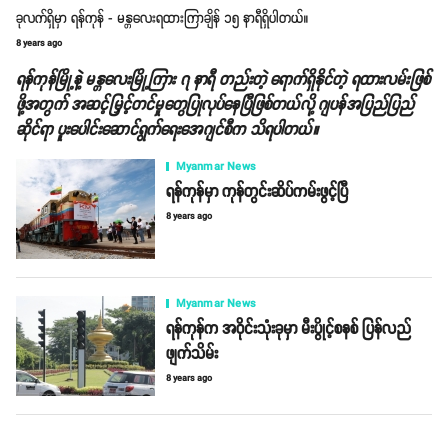
ခုလက်ရှိမှာ ရန်ကုန် - မန္တလေးရထားကြာချိန် ၁၅ နာရီရှိပါတယ်။
8 years ago
ရန်ကုန်မြို့နဲ့ မန္တလေးမြို့ကြား ၇ နာရီ တည်းတဲ့ ရောက်ရှိနိုင်တဲ့ ရထားလမ်းဖြစ်
ဖို့အတွက် အဆင့်မြှင့်တင်မှုတွေပြုလုပ်နေပြီဖြစ်တယ်လို့ ဂျပန်အပြည်ပြည်
ဆိုင်ရာ ပူးပေါင်းဆောင်ရွက်ရေးအေဂျင်စီက သိရပါတယ်။
Myanmar News
ရန်ကုန်မှာ ကုန်တွင်းဆိပ်ကမ်းဖွင့်ပြီ
8 years ago
Myanmar News
ရန်ကုန်က အဝိုင်းသုံးခုမှာ မီးပွိုင့်စနစ် ပြန်လည်
ဖျက်သိမ်း
8 years ago