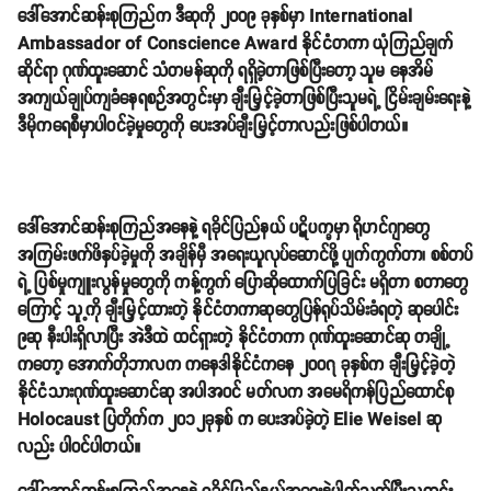
ဒေါ်အောင်ဆန်းစုကြည်က ဒီဆုကို ၂၀၀၉ ခုနှစ်မှာ International
Ambassador of Conscience Award နိုင်ငံတကာ ယုံကြည်ချက်
ဆိုင်ရာ ဂုဏ်ထူးဆောင် သံတမန်ဆုကို ရရှိခဲ့တာဖြစ်ပြီးတော့ သူမ နေအိမ်
အကျယ်ချုပ်ကျခံနေရစဉ်အတွင်းမှာ ချီးမြှင့်ခဲ့တာဖြစ်ပြီးသူမရဲ့ ငြိမ်းချမ်းရေးနဲ့
ဒီမိုကရေစီမှာပါဝင်ခဲ့မှုတွေကို ပေးအပ်ချီးမြှင့်တာလည်းဖြစ်ပါတယ်။
ဒေါ်အောင်ဆန်းစုကြည်အနေနဲ့ ရခိုင်ပြည်နယ် ပဋိပက္ခမှာ ရိုဟင်ဂျာတွေ
အကြမ်းဖက်ဖိနှပ်ခဲ့မှုကို အချိန်မှီ အရေးယူလုပ်ဆောင်ဖို့ ပျက်ကွက်တာ၊ စစ်တပ်
ရဲ့ ပြစ်မှုကျူးလွန်မှုတွေကို ကန့်ကွက် ပြောဆိုထောက်ပြခြင်း မရှိတာ စတာတွေ
ကြောင့် သူ့ကို ချီးမြှင့်ထားတဲ့ နိုင်ငံတကာဆုတွေပြန်ရုပ်သိမ်းခံရတဲ့ ဆုပေါင်း
၉ဆု နီးပါးရှိလာပြီး အဲဒီထဲ ထင်ရှားတဲ့ နိုင်ငံတကာ ဂုဏ်ထူးဆောင်ဆု တချို့
ကတော့ အောက်တိုဘာလက ကနေဒါနိုင်ငံကနေ ၂၀၀၇ ခုနှစ်က ချီးမြှင့်ခဲ့တဲ့
နိုင်ငံသားဂုဏ်ထူးဆောင်ဆု အပါအဝင် မတ်လက အမေရိကန်ပြည်ထောင်စု
Holocaust ပြတိုက်က ၂၀၁၂ခုနှစ် က ပေးအပ်ခဲ့တဲ့ Elie Weisel ဆု
လည်း ပါဝင်ပါတယ်။