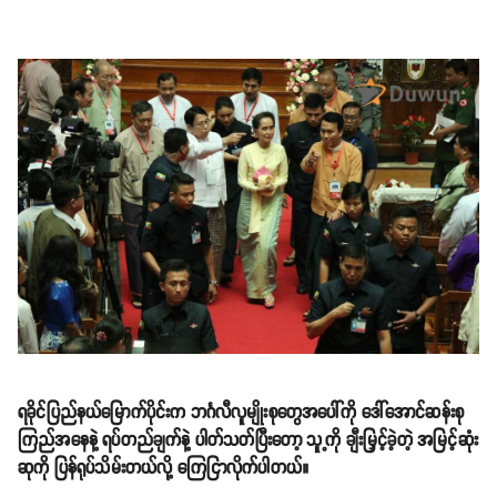
ရခိုင်ပြည်နယ်မြောက်ပိုင်းက ဘင်္ဂလီလူမျိုးစုတွေအပေါ်ကို ဒေါ်အောင်ဆန်းစု
ကြည်အနေနဲ့ ရပ်တည်ချက်နဲ့ ပါတ်သတ်ပြီးတော့ သူ့ကို ချီးမြှင့်ခဲ့တဲ့ အမြင့်ဆုံး
ဆုကို ပြန်ရုပ်သိမ်းတယ်လို့ ကြေငြာလိုက်ပါတယ်။