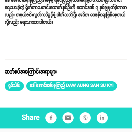
ဒေါ်အောင်ဆန်းစုကြည်အနေနဲ့ ရခိုင်ပြည်နယ်အရေးနဲ့ပါတ်သတ်ပြီးသတင်း
ရေးသားခဲ့တဲ့ ရိုက်တာသတင်းထောက်နှစ်ဦးကို ထောင်ဒဏ် ၇ နှစ်ချမှတ်ခဲ့တာက
လည်း စာနယ်ဇင်းလွတ်လပ်ခွင့်နဲ့ ပါတ်သတ်ပြီး အဓိက ဝေဖန်စရာဖြစ်နေတယ်
လို့လည်း ရေးသားထားပါတယ်။
ဆက်စပ်အကြောင်းအရာများ
ရုပ်သိမ်း
ဒေါ်အောင်ဆန်းစုကြည် DAW AUNG SAN SU KYI
Share
email