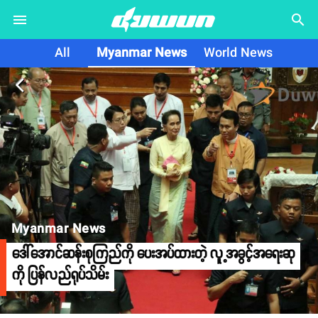
search
All
Myanmar News
World News
arrow_back_ios
Myanmar News
ဒေါ်အောင်ဆန်းစုကြည်ကို ပေးအပ်ထားတဲ့ လူ့အခွင့်အရေးဆု
ကို ပြန်လည်ရုပ်သိမ်း