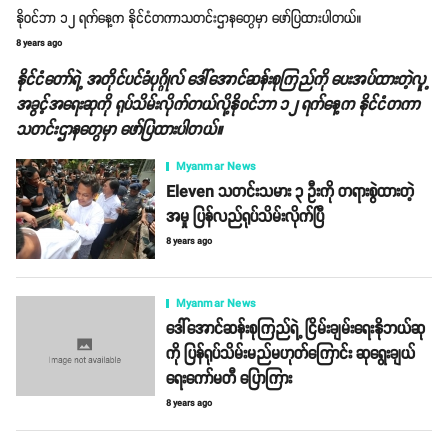
နိုဝင်ဘာ ၁၂ ရက်နေ့က နိုင်ငံတကာသတင်းဌာနတွေမှာ ဖော်ပြထားပါတယ်။
8 years ago
နိုင်ငံတော်ရဲ့ အတိုင်ပင်ခံပုဂ္ဂိုလ် ဒေါ်အောင်ဆန်းစုကြည်ကို ပေးအပ်ထားတဲ့လူ့
အခွင့်အရေးဆုကို ရုပ်သိမ်းလိုက်တယ်လို့နိုဝင်ဘာ ၁၂ ရက်နေ့က နိုင်ငံတကာ
သတင်းဌာနတွေမှာ ဖော်ပြထားပါတယ်။
Myanmar News
Eleven သတင်းသမား ၃ ဦးကို တရားစွဲထားတဲ့
အမှု ပြန်လည်ရုပ်သိမ်းလိုက်ပြီ
8 years ago
Myanmar News
ဒေါ်အောင်ဆန်းစုကြည်ရဲ့ ငြိမ်းချမ်းရေးနိုဘယ်ဆု
ကို ပြန်ရုပ်သိမ်းမည်မဟုတ်ကြောင်း ဆုရွေးချယ်
ရေးကော်မတီ ပြောကြား
8 years ago