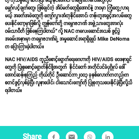
တဲ့ ကုသမှုတွေ ဆက်ပြီး ခံယူနိုင်အောင်၊ တစ်ခြားကလေးတွေလိုပဲ
မျှော်လင့်ချက်တွေ၊ ဖြစ်ချင်တဲ့ အိပ်မက်တွေရှိအောင်နဲ့ ဘဝမှာ ကြုံတွေ့လာရ
မယ့် အခက်အခဲတွေကို ကျော်လွှားအံတုနိုင်အောင်၊ တန်းတူအခွင့်အလမ်းတွေ
ပေးနိုင်တော့မှာဖြစ်လို့ ကျွန်တော်တို့ ကမ္ဘောဇဘဏ် အဖွဲ့သားတွေအားလုံး
ဝမ်းသာပီတိ ဖြစ်နေကြပါတယ်” လို့ NAC ကလေးဆောင်အသစ် ဖွင့်ပွဲ
အခမ်းအနားမှာ ကမ္ဘောဇဘဏ်ရဲ့ အမှုဆောင်အရာရှိချုပ် Mike DeNoma
က ပြောကြားခဲ့ပါတယ်။
NAC HIV/AIDS ကူညီစောင့်ရှောက်ရေးဂေဟာကို HIV/AIDS ဝေဒနာရှင်
တွေကို ပြုစုစောင့်ရှောက်နိုင်ဖို့အတွက် နိုင်ငံတော် အတိုင်ပင်ခံပုဂ္ဂိုလ် ဒေါ်
အောင်ဆန်းစုကြည် ကိုယ်တိုင် ဦးဆောင်ကာ၂၀၀၃ ခုနှစ်လောက်ကတည်းက
စတင်ဖွင့်လှစ်ခဲ့ပြီး လူနာပေါင်း ငါးသောင်းကျော်ကို ပြုစုကုသပေးနိုင်ခဲ့ပြီးလို့သိ
ရပါတယ်။
Share
email