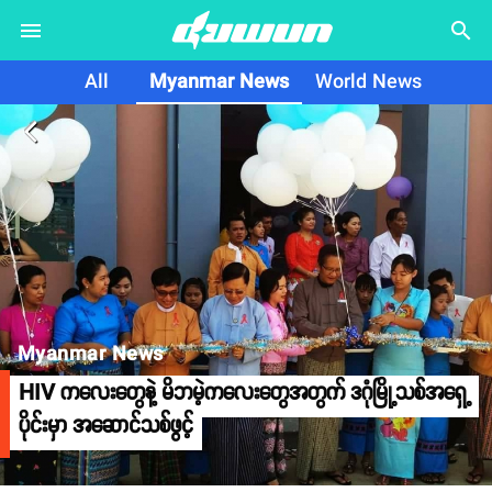
search
All
Myanmar News
World News
arrow_back_ios
Myanmar News
HIV ကလေးတွေနဲ့ မိဘမဲ့ကလေးတွေအတွက် ဒဂုံမြို့သစ်အရှေ့
ပိုင်းမှာ အဆောင်သစ်ဖွင့်