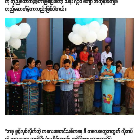
ကို ကူညီထောက်ပံ့ခဲ့တာဖြစ်ပြီးတော့ သိန်း ၇၃၀ ကျော် အကုန်အကျခံ
တည်ဆောက်ခဲ့တာလည်းဖြစ်ပါတယ်။
“အခု ဖွင့်လှစ်လိုက်တဲ့ ကလေးဆောင်သစ်ကနေ ဒီ ကလေးတွေအတွက် လိုအပ်