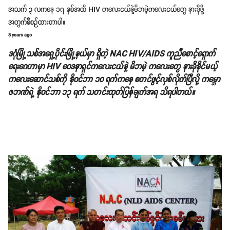
အသက် ၃ လကနေ ၁၇ နှစ်အထိ HIV ကလေးငယ်နဲ့မိဘမဲ့ကလေးငယ်တွေ နားခိုဖို့
အတွက်စီစဉ်ထားတာပါ။
8 years ago
ဒဂုံမြို့သစ်အရှေ့ပိုင်းမြို့နယ်မှာ ရှိတဲ့ NAC HIV/AIDS ကူညီစောင့်ရှောက်
ရေးဂေဟာမှာ HIV ဝေဒနာရှင်ကလေးငယ်နဲ့ မိဘမဲ့ ကလေးတွေ နားခိုနိုင်မယ့်
ကလေးဆောင်သစ်ကို နိုဝင်ဘာ ၁၀ ရက်ကနေ စတင်ဖွင့်လှစ်လိုက်ပြီလို့ ကမ္ဘော
ဇဘဏ်ရဲ့ နိုဝင်ဘာ ၁၃ ရက် သတင်းထုတ်ပြန်ချက်အရ သိရပါတယ်။