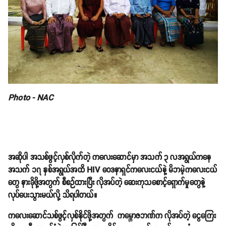
Photo - NAC
အဆိုပါ အသစ်ဖွင့်လှစ်လိုက်တဲ့ ကလေးဆောင်မှာ အသက် ၃ လအရွယ်ကနေ
အသက် ၁၇ နှစ်အရွယ်အထိ HIV ဝေဒနာရှင်ကလေးငယ်နဲ့ မိဘမဲ့ကလေးငယ်
တွေ နားခိုဖို့အတွက် စီစဉ်ထားပြီး လိုအပ်တဲ့ ဆေးကုသစောင့်ရှောက်မှုတွေနဲ့
လုပ်ပေးသွားမယ်လို့ သိရပါတယ်။
ကလေးဆောင်သစ်ဖွင့်လှစ်နိုင်ဖို့အတွက် ကမ္ဘောဇဘဏ်က လိုအပ်တဲ့ ငွေကြေး