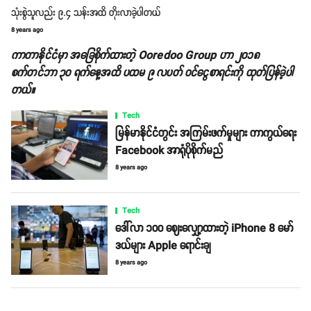
သုံးစွဲသူလည်း ၉.၄ သန်းအထိ တိုးလာခဲ့ပါတယ်
8 years ago
ကာတာနိုင်ငံမှာ အခြေစိုက်ထားတဲ့ Ooredoo Group ဟာ ၂၀၁၈
စက်တင်ဘာ ၃၀ ရက်နေ့အထိ ပထမ ၉ လပတ် ဝင်ငွေစာရင်းကို ထုတ်ပြန်ခဲ့ပါ
တယ်။
Tech
မြန်မာနိုင်ငံတွင်း အကြမ်းဖက်မှုများ ကာကွယ်ရေး
Facebook အာရုံပိုစိုက်မည်
8 years ago
Tech
ဒေါ်လာ ၁၀၀ ဈေးလျှော့ထားတဲ့ iPhone 8 မော်
ဒယ်များ Apple ရောင်းချ
8 years ago