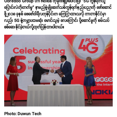
Ooredoo Group ဟာ Nokia ကုမ္ပဏီနဲ့ပူးပေါင်းပြီး “5G ကွန်ရက်သို့
ပြောင်းလဲတိုးတက်မှု” နာမည်နဲ့မျိုးဆက်သစ်ကွန်ရက်နည်းပညာကို ဖော်ဆောင်
ဖို့၂၀၁၈ ခုနှစ် ဖေဖော်ဝါရီလကုန်ပိုင်းက ကြေငြာထားသလို ကာတာနိုင်ငံမှာ
လည်း 5G နဲ့ကမ္ဘာ့ပထမဆုံး မောင်းသူမဲ့ လေကြောင်း ပို့ဆောင်မှုကို စမ်းသပ်
စစ်ဆေးနိုင်ခဲ့တယ်လို့ထုတ်ပြန်ထားပါတယ်။
Photo: Duwun Tech