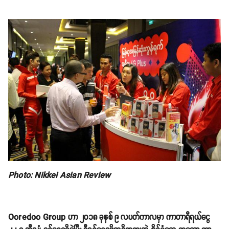
Photo: Nikkei Asian Review
Ooredoo Group ဟာ ၂၀၁၈ ခုနှစ် ၉ လပတ်ကာလမှာ ကာတာရီရယ်ငွေ