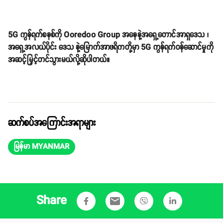
5G ကွန်ရက်စနစ်ကို Ooredoo Group အနေနဲ့အရှေ့တောင်အာရှဒေသ ၊
အရှေ့အလယ်ပိုင်း ဒေသ နဲ့မြောက်အာဖရိကတို့မှာ 5G ကွန်ရက်ဝန်ဆောင်မှုကို
အဆင့်မြှင့်တင်သွားမယ်လို့ဆိုပါတယ်။
ဆက်စပ်အကြောင်းအရာများ
မြန်မာ MYANMAR
Share
email