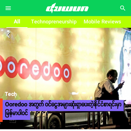
search
All
Technopreneurship
Mobile Reviews
arrow_back_ios
Tech
Ooredoo အတွက် ဝင်ငွေအများဆုံးရှာပေးတဲ့နိုင်ငံစာရင်းမှာ
မြန်မာပါဝင်