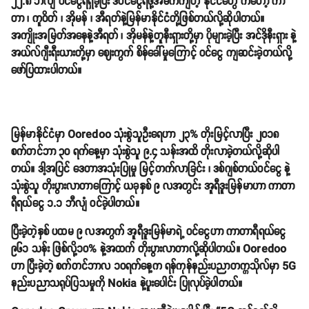
၂၂.၈ ဘီလျံ ဝင်ငွေရရှိခဲ့ပြီး ဒီဝင်ငွေရဖို့အဓိကကျတဲ့ နိုင်ငံတွေ ကတော့ ကာ
တာ ၊ ကူဝိတ် ၊ အိုမန် ၊ အီရတ်နဲ့မြန်မာနိုင်ငံတို့ဖြစ်တယ်လို့ဆိုပါတယ်။
အကျိုးအမြတ်အနေနဲ့အီရတ် ၊ အိုမန်နဲ့တူနီးရှားတို့မှာ ပိုများခဲ့ပြီး အင်ဒိုနီးရှား နဲ့
အယ်လ်ဂျီးရီးယားတို့မှာ ဈေးကွက် စိန်ခေါ်မှုကြောင့် ဝင်ငွေ ကျဆင်းခဲ့တယ်လို့
ဖော်ပြထားပါတယ်။
မြန်မာနိုင်ငံမှာ Ooredoo သုံးစွဲသူဦးရေဟာ ၂၃% တိုးမြင့်လာပြီး ၂၀၁၈
စက်တင်ဘာ ၃၀ ရက်နေ့မှာ သုံးစွဲသူ ၉.၄ သန်းအထိ တိုးလာခဲ့တယ်လို့ဆိုပါ
တယ်။ ဒါ့အပြင် ဒေတာအသုံးပြုမှု မြင့်တက်လာခြင်း ၊ ဒစ်ဂျစ်တယ်ဝင်ငွေ နဲ့
သုံးစွဲသူ တိုးပွားလာတာကြောင့် ယခုနှစ် ၉ လအတွင်း အူရီဒူးမြန်မာဟာ ကာတာ
ရီရယ်ငွေ ၁.၁ ဘီလျံ ဝင်ခဲ့ပါတယ်။
ပြီးခဲ့တဲ့နှစ် ပထမ ၉ လအတွက် အူရီဒူးမြန်မာရဲ့ ဝင်ငွေဟာ ကာတာရီရယ်ငွေ
၉၆၁ သန်း ဖြစ်လို့၁၀% နဲ့အထက် တိုးပွားလာတာလို့ဆိုပါတယ်။ Ooredoo
ဟာ ပြီးခဲ့တဲ့ စက်တင်ဘာလ ၁၀ရက်နေ့က ရန်ကုန်နည်းပညာတက္ကသိုလ်မှာ 5G
နည်းပညာသရုပ်ပြသမှုကို Nokia နဲ့ပူးပေါင်း ပြုလုပ်ခဲ့ပါတယ်။