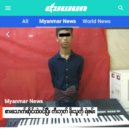
search
All
Myanmar News
World News
arrow_back_ios
Myanmar News
စားသောက်ဆိုင်ထဲဝင်ပြီး ကီးဘုတ် ခိုးသူကို ရဲဖမ်း