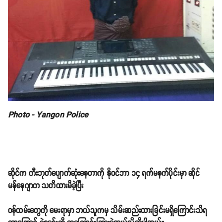
Photo - Yangon Police
ဆိုင်က ကီးဘုတ်ပျောက်ဆုံးနေတာကို နိုဝင်ဘာ ၁၄ ရက်မနက်ပိုင်းမှာ ဆိုင်
မန်နေဂျာက သတိထားမိခဲ့ပြီး
ဝန်ထမ်းတွေကို မေးရာမှာ ဘယ်သူကမှ သိမ်းဆည်းထားခြင်းမရှိကြောင်းသိရ