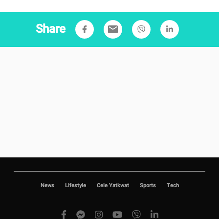
Share
email
News
Lifestyle
Cele Yatkwat
Sports
Tech