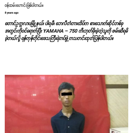
၀န်ထမ်းဟောင်းဖြစ်ပါတယ်။
8 years ago
တောင်ဥက္ကလာပမြို့နယ်၊ ပါရမီ၊ ဘေလီတံတားထိပ်က စားသောက်ဆိုင်တစ်ခု
အတွင်းကိုဝင်ရောက်ပြီး YAMAHA – 750 ကီးဘုတ်ခိုးခဲ့တဲ့သူကို ဖမ်းဆီရမိ
ခဲ့တယ်လို့ ရန်ကုန်တိုင်းဒေသကြီးရဲတပ်ဖွဲ့ကသတင်းထုတ်ပြန်ပါတယ်။