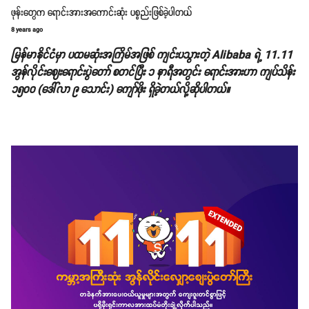
ဖုန်းတွေက ရောင်းအားအကောင်းဆုံး ပစ္စည်းဖြစ်ခဲ့ပါတယ်
8 years ago
မြန်မာနိုင်ငံမှာ ပထမဆုံးအကြိမ်အဖြစ် ကျင်းပသွားတဲ့ Alibaba ရဲ့ 11.11
အွန်လိုင်းဈေးရောင်းပွဲတော် စတင်ပြီး ၁ နာရီအတွင်း ရောင်းအားဟာ ကျပ်သိန်း
၁၅၀၀ (ဒေါ်လာ ၉ သောင်း) ကျော်ဖိုး ရှိခဲ့တယ်လို့ဆိုပါတယ်။