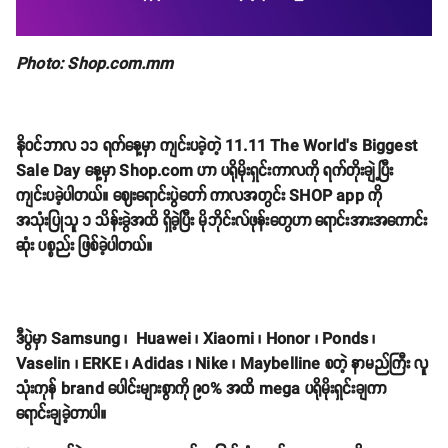
Photo: Shop.com.mm
နိုဝင်ဘာလ ၁၁ ရက်နေ့မှာ ကျင်းပခဲ့တဲ့ 11.11 The World’s Biggest
Sale Day နေ့မှာ Shop.com ဟာ ပရိုမိုးရှင်းကာလကို ရက်တိုးချဲ့ပြီး
ကျင်းပခဲ့ပါတယ်။ ဈေးရောင်းပွဲတော် ကာလအတွင်း SHOP app ကို
အသုံးပြုသူ ၁ သိန်းခွဲအထိ ရှိခဲ့ပြီး မိုဘိုင်းလ်ဖုန်းတွေဟာ ရောင်းအားအကောင်း
ဆုံး ပစ္စည်း ဖြစ်ခဲ့ပါတယ်။
ဒီပွဲမှာ Samsung ၊ Huawei ၊ Xiaomi ၊ Honor ၊ Ponds ၊
Vaselin ၊ ERKE ၊ Adidas ၊ Nike ၊ Maybelline စတဲ့ နာမည်ကြီး လူ
သုံးကုန် brand ပေါင်းများစွာကို ၉၀% အထိ mega ပရိုမိုးရှင်းချကာ
ရောင်းချခဲ့တာပါ။