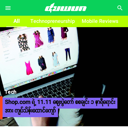
search
All
Technopreneurship
Mobile Reviews
arrow_back_ios
Tech
Shop.com ရဲ့ 11.11 ဈေးပွဲတော် စစချင်း ၁ နာရီရောင်း
အား ကျပ်သိန်းထောင်ကျော်