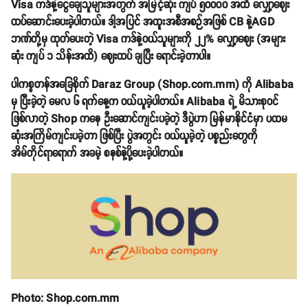
Visa ကဒ်နဲ့ငွေချေသူများအတွက် အမြင့်ဆုံး ကျပ် ၅၀၀၀၀ အထိ လျှော့ဈေး
ထပ်ဆောင်းပေးခဲ့ပါတယ်။ ဒါ့အပြင် အထူးအစီအစဉ်အဖြစ် CB နဲ့AGD
ဘဏ်တို့မှ ထုတ်ပေးတဲ့ Visa ကဒ်နဲ့ဝယ်သူများကို ၂၂% လျှော့ဈေး (အများ
ဆုံး ကျပ် ၁ သိန်းအထိ) ဈေးထပ် ချပြီး ရောင်းခဲ့တာပါ။
ပါကစ္စတန်အခြေစိုက် Daraz Group (Shop.com.mm) ကို Alibaba
မှ ပြီးခဲ့တဲ့ မေလ ၆ ရက်နေ့က ဝယ်ယူခဲ့ပါတယ်။ Alibaba ရဲ့ မိသားစုဝင်
ဖြစ်လာတဲ့ Shop ကနေ ဦးဆောင်ကျင်းပခဲ့တဲ့ ဒီပွဲဟာ မြန်မာနိုင်ငံမှာ ပထမ
ဆုံးအကြိမ်ကျင်းပခဲ့တာ ဖြစ်ပြီး ပွဲအတွင်း ဝယ်ယူခဲ့တဲ့ ပစ္စည်းတွေကို
အိမ်တိုင်ရာရောက် အခမဲ့ စနစ်နဲ့ပို့ပေးခဲ့ပါတယ်။
Photo: Shop.com.mm