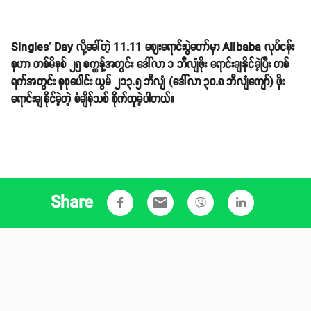
Singles' Day လို့ခေါ်တဲ့ 11.11 ဈေးရောင်းပွဲတော်မှာ Alibaba လုပ်ငန်း
စုဟာ တစ်မိနစ် ၂၅ စက္ကန့်အတွင်း ဒေါ်လာ ၁ ဘီလျံဖိုး ရောင်းချနိုင်ခဲ့ပြီး တစ်
ရက်အတွင်း စုစုပေါင်း ယွမ် ၂၁၃.၅ ဘီလျံ (ဒေါ်လာ ၃၀.၈ ဘီလျံကျော်) ဖိုး
ရောင်းချနိုင်ခဲ့တဲ့ စံချိန်သစ် စိုက်ထူခဲ့ပါတယ်။
Share
email