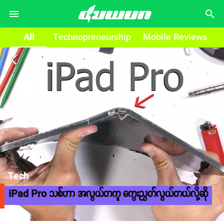
search
All
Technopreneurship
Mobile Reviews
arrow_back_ios
Tech
iPad Pro သစ်ဟာ အလွယ်တကူ ကွေးညွတ်လွယ်တယ်လို့ဆို