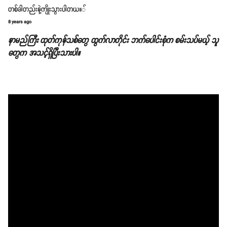
တစ်ခါတည်းနဲ့ကျိုးသွားပါတယ။်
8 years ago
နာမည်ကြီး ထုတ်ကုန်သစ်တွေ ထွက်လာတိုင်း ဘက်ပေါင်းစုံက စမ်းသပ်မယ့် သူ
တွေက အသင့်ရှိပြီးသားပါ။