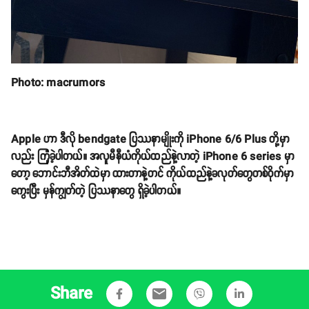
Photo: macrumors
Apple ဟာ ဒီလို bendgate ပြဿနာမျိုးကို iPhone 6/6 Plus တို့မှာ
လည်း ကြုံခဲ့ပါတယ်။ အလူမီနီယံကိုယ်ထည်နဲ့လာတဲ့ iPhone 6 series မှာ
တော့ ဘောင်းဘီအိတ်ထဲမှာ ထားတာနဲ့တင် ကိုယ်ထည်နဲ့ခလုတ်တွေတစ်ဝိုက်မှာ
ကွေးပြီး မှန်ကျွတ်တဲ့ ပြဿနာတွေ ရှိခဲ့ပါတယ်။
Share
email