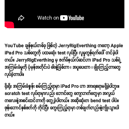
YouTube ချန်နယ်တစ်ခု ဖြစ်တဲ့ JerryRigEverthing ကတော့ Apple
iPad Pro သစ်တွေကို ပထမဆုံး test လုပ်ပြီး လူမှုကွန်ရက်ပေါ် တင်ခဲ့ပါ
တယ်။ JerryRigEverthing မှ ဇက်ခ်နယ်လ်ဆင်ဟာ iPad Pro သစ်ရဲ့
အကြမ်းခံမှုကို ပုံမှန်အတိုင်းပဲ ဓါးနဲ့ခြစ်တာ ၊ အပူပေးတာ ၊ ချိုးကြည့်တာတွေ
လုပ်ခဲ့တာပါ။
ရိုးရိုး အကြမ်းခံနှုန်း စမ်းကြည့်ရာမှာ iPad Pro ဟာ အားရစရာမရှိခဲ့ပါဘူး။
scratch test လုပ်ရာမှာလည်း ဘောင်တွေ ကျောဘက်တွေမှာ အလွယ်
ကလေးနဲ့အစင်းထင်တာကို တွေ့ခဲ့ပါတယ်။ အဆိုးဆုံးက bend test ပါပဲ။
ဖုန်းဘောင်နှစ်ဖက်ကို ကိုင်ပြီး ကွေးကြည့်ရာမှာ တစ်ချက်တည်းနဲ့ကျိုးသွားပါ
တယ်။