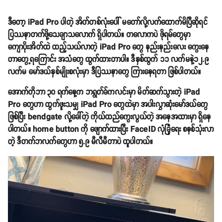
ဒီတော့ iPad Pro ပါတဲ့ အိတ်တစ်လုံးပေါ် မတော်လို့လက်ထောက်မိပြီဆိုရင်
ပြဿနာတက်ဖို့သေချာသလောက် ရှိပါတယ်။ တလောကပဲ ဖိုရမ်တွေမှာ
ကျောပိုးအိတ်ထဲ ထည့်သယ်လာတဲ့ iPad Pro တွေ နည်းနည်းလေး ကွေးနေ
တာတွေ့ရကြောင်း အသံတွေ ထွက်ထားတာပါ။ ဒီနှစ်ထွက် ၁၁ လက်မနဲ့၁၂.၉
လက်မ မော်ဒယ်နှစ်မျိုးစလုံးမှာ ဒီပြဿနာတွေ ကြားနေရတာ ဖြစ်ပါတယ်။
အောက်တိုဘာ ၃၀ ရက်နေ့က ဘရွတ်ခ်ကလင်းမှာ မိတ်ဆက်သွားတဲ့ iPad
Pro တွေဟာ ထွက်ဖူးသမျှ iPad Pro တွေထဲမှာ အပါးလွှာဆုံးမော်ဒယ်တွေ
ဖြစ်ပြီး bendgate လို့ခေါ်တဲ့ ကိုယ်ထည်ကွေးလွယ်တဲ့ အနေအထားမှာ ရှိနေ
ပါတယ်။ home button ကို ဖျောက်ထားပြီး FaceID လုံခြုံရေး စနစ်သုံးလာ
တဲ့ ဒီတက်ဘလက်တွေဟာ ၅.၉ မီလီမီတာပဲ ထူပါတယ်။