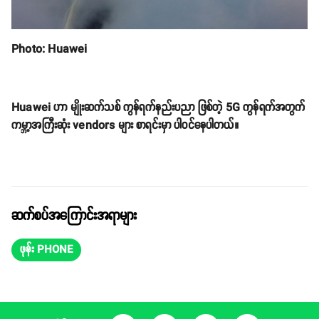
Photo: Huawei
Huawei ဟာ မျိုးဆက်သစ် ကွန်ရက်နည်းပညာ ဖြစ်တဲ့ 5G ကွန်ရက်အတွက်
ကမ္ဘာ့အကြီးဆုံး vendors များ စာရင်းမှာ ပါဝင်နေပါတယ်။
ဆက်စပ်အကြောင်းအရာများ
ဖုန်း PHONE