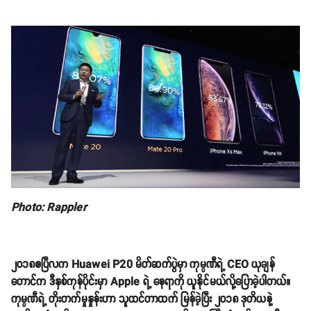
Photo: Rappler
၂၀၁၈ဧပြီလက Huawei P20 မိတ်ဆက်ပွဲမှာ ကုမ္ပဏီရဲ့ CEO ယုချန်
တောင်က ဒီနှစ်ကုန်ပိုင်းမှာ Apple ရဲ့ နေရာကို ယူနိုင်မယ်လို့ပြောခဲ့ပါတယ်။
ကုမ္ပဏီရဲ့ တိုးတက်မှုနှုန်းဟာ သူထင်တာထက် မြန်ခဲ့ပြီး ၂၀၁၈ ဒုတိယနဲ့