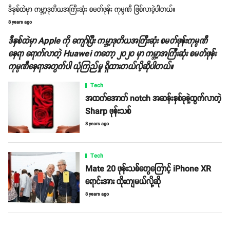
ဒီနှစ်ထဲမှာ ကမ္ဘာ့ဒုတိယအကြီးဆုံး စမတ်ဖုန်း ကုမ္ပဏီ ဖြစ်လာခဲ့ပါတယ်။
8 years ago
ဒီနှစ်ထဲမှာ Apple ကို ကျော်ပြီး ကမ္ဘာ့ဒုတိယအကြီးဆုံး စမတ်ဖုန်းကုမ္ပဏီ
နေရာ ရောက်လာတဲ့ Huawei ကတော့ ၂၀၂၀ မှာ ကမ္ဘာ့အကြီးဆုံး စမတ်ဖုန်း
ကုမ္ပဏီနေရာအတွက်ပါ ယုံကြည်မှု ရှိထားတယ်လိ့ဆိုပါတယ်။
Tech
အထက်အောက် notch အဆန်းနှစ်ခုနဲ့ထွက်လာတဲ့
Sharp ဖုန်းသစ်
8 years ago
Tech
Mate 20 ဖုန်းသစ်တွေကြောင့် iPhone XR
ရောင်းအား ထိုးကျမယ်လို့ဆို
8 years ago