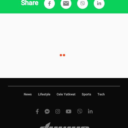
Share
email
News
Lifestyle
Cele Yatkwat
Sports
Tech