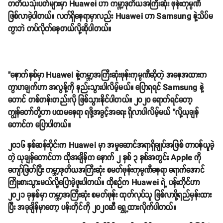
တတိယသုံးပတ်များမှာ Huawei ဟာ ကမ္ဘာ့ဒုတိယအကြီးဆုံး ဖုန်းကုမ္ပဏီ
ဖြစ်လာခဲ့ပါတယ်။ လက်ရှိနေရာမှာလည်း Huawei ဟာ Samsung နဲ့သိပ်မ
ကွာဘဲ ကပ်လိုက်နေတယ်လို့ဆိုပါတယ်။
"နောက်နှစ်မှာ Huawei နဲ့ကမ္ဘာ့အကြီးဆုံးဖုန်းကုမ္ပဏီဆိုတဲ့ အနေအထားက
ကွာဟချက်ဟာ အလွန့်ကို နည်းသွားပါလိမ့်မယ်။ ပြောရရင် Samsung နဲ့
တောင် တစ်တန်းတည်းလို ဖြစ်သွားနိုင်ပါတယ်။ ၂၀၂၀ ရောက်ရင်တော့
ကျွန်တော်တို့ဟာ ပထမနေရာ ရဖို့အခွင့်အရေး ရှိလာပါလိမ့်မယ် "လို့ယုချန်
တောင်က ပြောပါတယ်။
၂၀၁၆ နှစ်ဆန်းပိုင်းက Huawei မှာ အမှုဆောင်အရာရှိချုပ်အဖြစ် တာဝန်ယူခဲ့
တဲ့ ယုချန်တောင်ဟာ ထိုအချိန်က နောက် ၂ နှစ် ၃ နှစ်အတွင်း Apple ကို
ကျော်ဖြတ်ပြီး ကမ္ဘာ့ဒုတိယအကြီးဆုံး စမတ်ဖုန်းကုမ္ပဏီနေရာ ရောက်အောင်
ကြိုးစားသွားမယ်လို့ပြောခဲ့ဖူးပါတယ်။ ထိုစဉ်က Huawei ရဲ့ ပန်းတိုင်ဟာ
၂၀၂၁ ခုနှစ်မှာ ကမ္ဘာ့အကြီးဆုံး စမတ်ဖုန်း ထုတ်လုပ်သူ ဖြစ်လာဖို့ရည်မှန်းထား
ပြီး အခုချိန်မှာတော့ ပန်းတိုင်ကို ၂၀၂၀ဆီ ရွှေ့ထားလိုက်ပါတယ်။