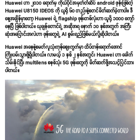
Huawei ဟာ ၂၀၁၀ ရောက်မှ ကိုယ်ပိုင်အမှတ်တံဆိပ် android ဖုန်းဖြစ်တဲ့
Huawei U8150 IDEOS ကို ယူရို ၆၀ တည်းနဲ့စတင်မိတ်ဆက်ခဲ့တာပါ။ ဒီ
နေ့အချိန်မှာတော့ Huawei ရဲ့ flagship ဖုန်းတစ်လုံးဟာ ယူရို ၁၀၀၀ ကျော်
နေပြီ ဖြစ်ပါတယ်။ ယုချန်တောင်ရဲ့ အဆိုအရ နောက် ၁၀ နှစ်အတွက် အကြီး
ဆုံးအပြောင်းအလဲဟာ ဖုန်းတွေရဲ့ AI စွမ်းရည်ဖြစ်မယ်လို့ဆိုပါတယ်။
Huawei အနေနဲ့စမတ်လူသုံးကုန်ဈေးကွက်မှာ ထိပ်တန်းရောက်အောင်
ကြိုးပမ်းသွားဖို့ရှိပါတယ်။ လာမယ့် ၁ နှစ် ၂ နှစ်အတွင်း Huawei ဟာ ခေါက်
သိမ်းနိုင်ပြီး multilens စနစ်သုံး 5G ဖုန်းတွေကို မိတ်ဆက်ဖို့အသင့်ပြင်ထား
ပါတယ်။