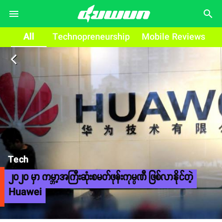
search
All
Technopreneurship
Mobile Reviews
arrow_back_ios
Tech
၂၀၂၀ မှာ ကမ္ဘာ့အကြီးဆုံးစမတ်ဖုန်းကုမ္ပဏီ ဖြစ်လာနိုင်တဲ့
Huawei