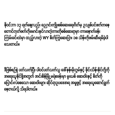
နိုဝင်ဘာ ၁၃ ရက်နေ့လည်း ညောင်းကျိုးစစ်ဆေးရေးဂိတ်မှ ဥသျစ်ပင်ဖက်ကနေ
တောင်ကုတ်ဖက်ကိုမောင်းနှင်လာတဲ့ကားကိုစစ်ဆေးရာမှာ ကားနောက်ခန်း
ကြမ်းခင်းထဲမှာ ထည့်လာတဲ့ WY စိတ်ကြွဆေးပြား ၁၈ သိန်းကိုဖမ်းဆီးရမိခဲ့ပါ
သေးတယ်။
ဒီဖြစ်စဉ်နဲ့ ပတ်သက်ပြီး ပါဝင်ပတ်သက်သူ ဒေါ်နန်းမိုဟွမ်နှင့် စိုင်းသိန်းနိုင်တို့ကို
အရေးယူနိုင်ဖို့အတွက် အင်းစိန်မြို့မရဲစခန်းမှာ မူးယစ် ဆေးဝါးနှင့် စိတ်ကို
ပြောင်းလဲစေသော ဆေးဝါးများ ဆိုင်ရာဥပဒေအရ အမှုဖွင့် အရေးယူဆောင်ရွက်
နေတယ်လို့ သိရပါတယ်။