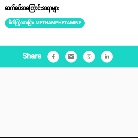
ဆက်စပ်အကြောင်းအရာများ
စိတ်ကြွဆေးပြား METHAMPHETAMINE
Share
email