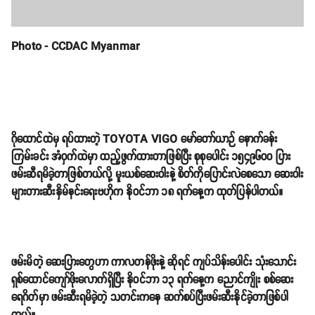
Photo - CCDAC Myanmar
ဂိုထောင်ထဲမှ ရပ်ထားတဲ့ TOYOTA VIGO မော်တော်ယာဉ် နောက်ခန်း
ကြမ်းခင်း အံဝှက်ထဲမှာ ထည့်ဖွက်ထားတာဖြစ်ပြီး စုစုပေါင်း ၁၅၄၉၆၀၀ ပြား
ဖမ်းဆီရမိခဲ့တာဖြစ်တယ်လို့ မူးယစ်ဆေးဝါးနဲ့ စိတ်ကိုပြောင်းလဲစေသော ဆေးဝါး
များတားဆီးနှိမ်နင်းရေးဗဟိုက နိုဝင်ဘာ ၁၈ ရက်နေ့က ထုတ်ပြန်ပါတယ်။
ဖမ်းမိတဲ့ ဆေးပြားတွေဟာ ကာလတန်ဖိုးနဲ့ ဆိုရင် ကျပ်သိန်းပေါင်း သုံးသောင်း
ရှစ်ထောင်ကျော်ဖိုးလောက်ရှိပြီး နိုဝင်ဘာ ၁၃ ရက်နေ့က ညောင်ကျိုး စစ်ဆေး
ရေဂိတ်မှာ ဖမ်းဆီးရမိခဲ့တဲ့ သတင်းကနေ ဆက်စပ်ပြီးဖမ်းဆီးနိုင်ခဲ့တာဖြစ်ပါ