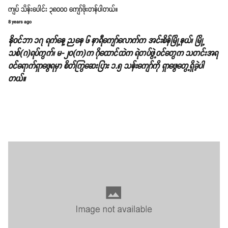
ကျပ် သိန်းပေါင်း ၃၈၀၀၀ ကျော်ဖိုးတန်ပါတယ်။
8 years ago
နိုဝင်ဘာ ၁၇ ရက်နေ့ ညနေ ၆ နာရီကျော်လောက်က အင်းစိန်မြို့နယ်၊ မြို့
သစ်(ဂ)ရပ်ကွက်၊ မ-၂၀(က)က ဂိုထောင်ထဲက ရဲတပ်ဖွဲ့ဝင်တွေက သတင်းအရ
ဝင်ရောက်ရှာဖွေရမှာ စိတ်ကြွဆေးပြား ၁.၅ သန်းကျော်ကို ရှာဖွေတွေ့ရှိခဲ့ပါ
တယ်။