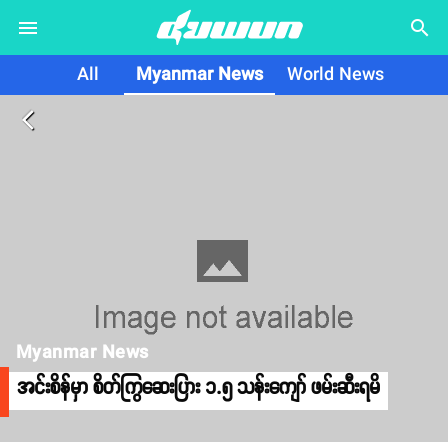
search
All
Myanmar News
World News
arrow_back_ios
Myanmar News
အင်းစိန်မှာ စိတ်ကြွဆေးပြား ၁.၅ သန်းကျော် ဖမ်းဆီးရမိ