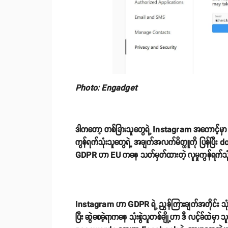
Photo: Engadget
ဒါကတော့ တစ်ခြားသူတွေရဲ့ Instagram အကောင့်မှာ 
ကွန်ရက်သုံးသူတွေရဲ့ အချက်အလက်မိတ္တူကို ပြန်ပြီး do
GDPR ဟာ EU ကနေ သတ်မှတ်ထားတဲ့ လူမှုကွန်ရက်သ
Instagram ဟာ GDPR ရဲ့ ညွှန်ကြားချက်အတိုင်း သုံး
ပြီး ဆွဲစေခဲ့ရာကနေ သုံးစွဲသူတစ်ချို့ဟာ ဒီ လင့်ခ်ထဲမှာ