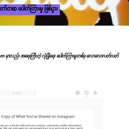
တော်တဆ ပေါက်ကြားမှု ဖြစ်ပွား
ram မှာလည်း အရေးကြီးတဲ့ လုံခြုံရေး ပေါက်ကြားမှုတစ်ခု လောလောလတ်လတ်