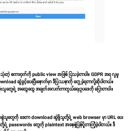
သုံးတဲ့ စကားဝှက်ကို public view အဖြစ် ပြသခဲ့တာပါ။ GDPR အရ လူမှု
wnload ဆွဲခွင့်ပေးပြီးနောက်မှာ ဒီပြဿနာကို တွေ့ခဲ့ရတာလို့ဆိုပါတယ်။
ုံးသူတွေရဲ့ အထွေထွေ အချက်အလက်ကာကွယ်ရေးဥပဒေကို ပြောတာပါ။
စွဲသူတွေကို ဒေတာ download ဆွဲဖို့သူတို့ရဲ့ web browser မှာ URL ပေး
 သူတို့ရဲ့ passwords တွေကို plaintext အနေနဲ့ပြန်ပို့တာကြုံခဲ့ပါတယ်။ ဒီ