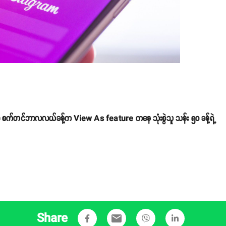
ဟာ စက်တင်ဘာလလယ်ခန့်က View As feature ကနေ သုံးစွဲသူ သန်း ၅၀ ခန့်ရဲ့
Share
email