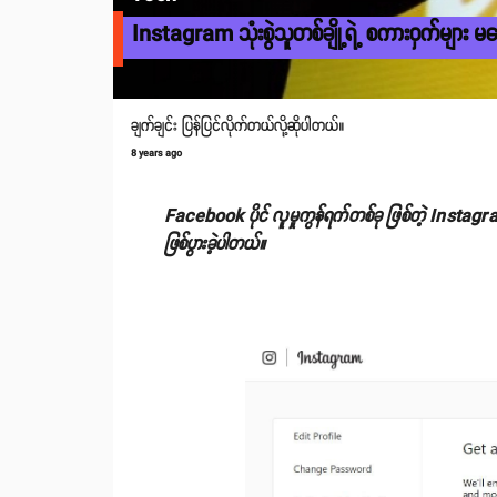
Instagram သုံးစွဲသူတစ်ချို့ရဲ့ စကားဝှက်များ မ
ချက်ချင်း ပြန်ပြင်လိုက်တယ်လို့ဆိုပါတယ်။
8 years ago
Facebook ပိုင် လူမှုကွန်ရက်တစ်ခု ဖြစ်တဲ့ Instag
ဖြစ်ပွားခဲ့ပါတယ်။