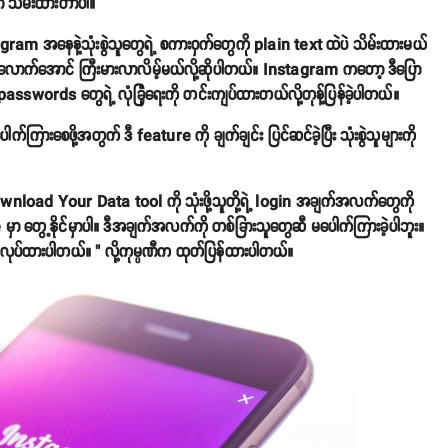
 သိမ်းထားတာပါ။
am အနေနဲ့သုံးစွဲသူတွေရဲ့ စကားဝှက်တွေကို plain text ထဲပဲ သိမ်းထားမယ်
ောင်းလောက်အောင် ကြီးမားလာလိမ့်မယ်လို့ဆိုပါတယ်။ Instagram ကတော့ ဒီပြော
့ passwords တွေရဲ့ လုံခြုံရေးကို တင်းကျပ်ထားတယ်လို့တုန့်ပြန်ခဲ့ပါတယ်။
ြားစေဖို့အတွက် ဒီ feature ကို ချက်ချင်း ပြင်ဆင်ခဲ့ပြီး သုံးစွဲသူများကို
ad Your Data tool ကို သုံးဖို့သူတို့ရဲ့ login အချက်အလက်တွေကို
 မှာ တွေ့နိုင်မှာပါ။ ဒီအချက်အလက်ကို တစ်ခြားသူတွေဆီ မပေါက်ကြားခဲ့ပါဘူး။
လဲ လုပ်ထားပါတယ်။ " လို့ကုမ္ပဏီက ထုတ်ပြန်ထားပါတယ်။