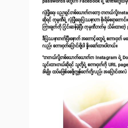
passwords တွေဟာ Facebook ရဲ့ ဆာဗာတွေထဲမှာ
လုံခြုံရေး ပညာရှင်တစ်ယောက်ကတော့ တကယ်လို့Instagr
ဆိုရင် ကုမ္ပဏီရဲ့ လုံခြုံရေးပြဿနာဟာ စိုးရိမ်စရာက
ကြားချက်ကို ငြင်းဆန်ခဲ့ပြီး ကုမ္ပဏီဘက်မှ သိမ်းထားတဲ
ဒီပြဿနာတက်ပြီးနောက် အကောင့်တွေရဲ့ စကားဝှက် မပေါက်က
လည်း စကားဝှက်ပြောင်းဖို့ပါ နှိုးဆော်ထားပါတယ်။
"တကယ်လို့တစ်ယောက်ယောက်က Instagram ရဲ့ Downlo
သွင်းထားတယ်ဆိုရင် သူတို့ရဲ့ စကားဝှက်ကို URL page
ဒါမျိုး ထပ်မဖြစ်စေဖို့ကျွန်တော်တို့လည်း အပြောင်းအ