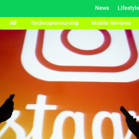
News
Lifestyl
All
Technopreneurship
Mobile Reviews