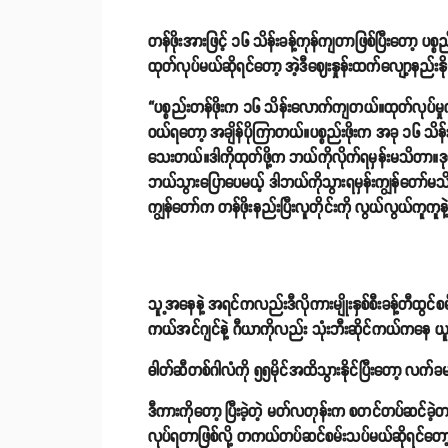
တန်ဖိုးအားဖြင့် ၁၆ သိန်းခန့်ကုန်ကျတာဖြစ်ပြီးတော့ ပစ္
ထုတ်လုပ်မယ်ဆိုရင်တော့ အဲ့ဒီဈေးနှုန်းထက်လျော့နည်း
“ပစ္စည်းတန်ဖိုးက ၁၆ သိန်းလောက်ကျတယ်။ထုတ်လုပ်မှ
ဝယ်ရတော့ အချိန်ပိုကြာတယ်။ပစ္စည်းဖိုးက အခု ၁၆ သိ
သေးတယ်။ဒါကိုထုတ်ဖို့က ဘယ်ကိုလိုက်ရမှန်းမသိတာ။
ဘယ်သွားပြောပေမယ့် ဒါဘယ်ကိုသွားရမှန်းကျွန်တော်မသ
ကျွန်တော်က တန်ဖိုးနည်းပြီးလူတိုင်းကို လွယ်လွယ်ကူကူနဲ
သူ့အနေနဲ့ အရင်ကလည်းဒီလိုကားမျိုးနှစ်စီးခန့်တီထွင်စ
ကယ်အင်ဂျင်နဲ့ ဂီယာကိုလည်း သုံးဘီးဆိုင်ကယ်ကနေ ယ
ဓါတ်ဆီတစ်ဂါလံကို ၅၅မိုင်အထိသွားနိုင်ပြီးတော့ လက်
ဒီကားကိုတော့ ပြီးခဲ့တဲ့ မတ်လတုန်းက စတင်တပ်ဆင်ခဲ့တာဖ
လုပ်ရတာဖြစ်လို့ တကယ်တပ်ဆင်စမ်းသပ်မယ်ဆိုရင်တော့ 