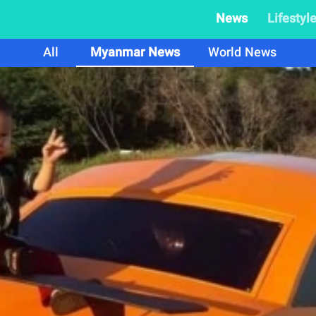
News
Lifestyl
All
Myanmar News
World News