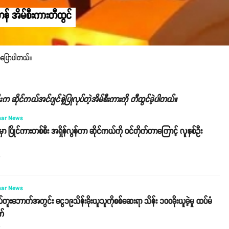
းတန် အိမ်စီးကားတီထွင်
ူကပြောပါတယ်။
ာ်ဦးက ဆိုင်ကယ်အင်ဂျင်နဲ့ပြုလုပ်တဲ့အိမ်စီးကားကို တီထွင်ခဲ့ပါတယ်။
ar News
ှာ ပြိုင်ကားတစ်စီး အရှိန်လွန်ကာ ဆိုင်ကယ်ကို ဝင်တိုက်တာကြောင့် လူနှစ်ဦး
o
ar News
်တူးဘောက်အတွင်း ငွေ၁၉သိန်းခိုးယူသူကိုစစ်ဆေးရာ သိန်း ၁၀၀ခိုးယူခဲ့မှု ထပ်မံ
က်
o