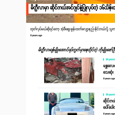
မိတ္ထီလာမှာ ဆိုင်ကယ်အင်ဂျင်နဲ့ပြုလုပ်တဲ့ ၁၆သိန်
ထုတ်လုပ်မယ်ဆိုရင်တော့ အဲ့ဒီဈေးနှုန်းထက်လျော့နည်းနိုင်တယ်လို့ သ
8 years ago
မိတ္ထီလာ၊ရန်မျိုးအောင်ရပ်ကွက်မှာနေထိုင်တဲ့ ကိုမျိုးဇေ
Myanm
မန္တလေးမ
သေဆုံး
8 years ag
Myanm
ဆိုင်ကယ
ပေါ်ပေါ
8 years ag