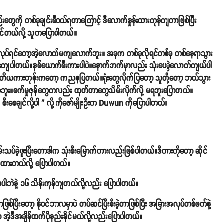
စည်းတွေကို တစ်ခုချင်းစီဝယ်ရတာကြောင့် ဒီလောက်နှုန်းထားကုန်ကျတာဖြစ်ပြီး
နိုင်တယ်လို့ သူကပြောပါတယ်။
ုလုပ်ရင်တော့အဲ့လောက်မကျလောက်ဘူး။ အခုက တစ်ခုလိုရင်တစ်ခု တစ်နေရာသွား
န်းကျပါတယ်။နှစ်ယောက်စီးကားပါပဲ။နောက်ဘက်မှာလည်း သုံးပေခွဲလောက်ကျယ်ပါ
ဒုတိယကားတုန်းကတော့ ကညနပြတယ်။ရုံးတွေလိုက်ပြတော့ သူတို့တော့ ဘယ်သွား
ိဘူး။စက်မှုဇုန်တွေကလည်း ထုတ်တာတွေသိမ်းလိုက်လို့ မရဘူးပြောတယ်။
့ စီးစေချင်လို့ပါ ” လို့ ကိုဇော်မျိုးဦးက Duwun ကိုပြောပါတယ်။
မ်းသပ်ခဲ့ဖူးပြီးတောဒါက သုံးစီးမြောက်ကားလည်းဖြစ်ပါတယ်။ဒီကားကိုတော့ ဆိုင်
ူထားတယ်လို့ ပြောပါတယ်။
ခမပါဘဲနဲ့ ၁၆ သိန်းကုန်ကျတယ်လို့လည်း ပြောပါတယ်။
ြစ်ပြီးတော့ နိုဝင်ဘာလမှာပဲ တပ်ဆင်ပြီးစီးခဲ့တာဖြစ်ပြီး အခြားအလုပ်တစ်ဖက်နဲ့
အဲ့ဒီအချိန်ထက်ပိုနည်းနိုင်မယ်လို့လည်းပြောပါတယ်။