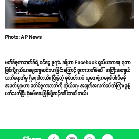
Photo: AP News
မတ်ခ်ဇူကာဘတ်ခ်ရဲ့ ဝင်ငွေ ၉၇% ခန့်ဟာ Facebook ရှယ်ယာကနေ ရတာ
ဖြစ်လို့ရှယ်ယာဈေးကျဆင်းလာခြင်းကြောင့် ဇူကာဘတ်ခ်ပေါ် အကြီးအကျယ်
သက်ရောက်မှု ရှိနေပါတယ်။ ပြီးခဲ့တဲ့ နှစ်ပတ်ကပဲ ယူကေနဲ့ကနေဒါပါလီမန်
အမတ်များဟာ မတ်ခ်ဇူကာဘတ်ကို ကိုယ်ရေး အချက်အလက်ပေါက်ကြားမှုနဲ့
ပတ်သက်ပြီး စုံစမ်းမေးမြန်းဖို့ဆင့်ခေါ်ထားပါတယ်။