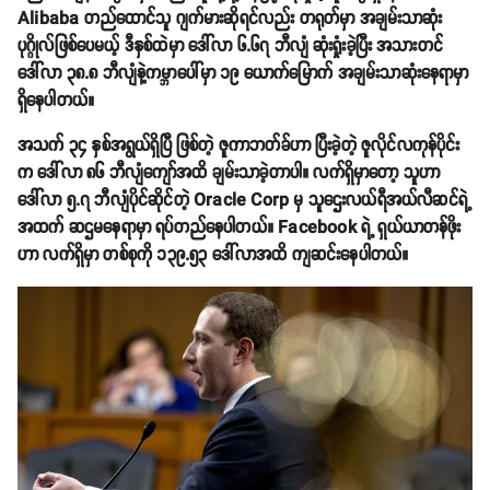
Alibaba တည်ထောင်သူ ဂျက်မားဆိုရင်လည်း တရုတ်မှာ အချမ်းသာဆုံး
ပုဂ္ဂိုလ်ဖြစ်ပေမယ့် ဒီနှစ်ထဲမှာ ဒေါ်လာ ၆.၆၇ ဘီလျံ ဆုံးရှုံးခဲ့ပြီး အသားတင်
ဒေါ်လာ ၃၈.၈ ဘီလျံနဲ့ကမ္ဘာပေါ်မှာ ၁၉ ယောက်မြောက် အချမ်းသာဆုံးနေရာမှာ
ရှိနေပါတယ်။
အသက် ၃၄ နှစ်အရွယ်ရှိပြီ ဖြစ်တဲ့ ဇူကာဘတ်ခ်ဟာ ပြီးခဲ့တဲ့ ဇူလိုင်လကုန်ပိုင်း
က ဒေါ်လာ ၈၆ ဘီလျံကျော်အထိ ချမ်းသာခဲ့တာပါ။ လက်ရှိမှာတော့ သူဟာ
ဒေါ်လာ ၅.၇ ဘီလျံပိုင်ဆိုင်တဲ့ Oracle Corp မှ သူဌေးလယ်ရီအယ်လီဆင်ရဲ့
အထက် ဆဌမနေရာမှာ ရပ်တည်နေပါတယ်။ Facebook ရဲ့ ရှယ်ယာတန်ဖိုး
ဟာ လက်ရှိမှာ တစ်စုကို ၁၃၉.၅၃ ဒေါ်လာအထိ ကျဆင်းနေပါတယ်။