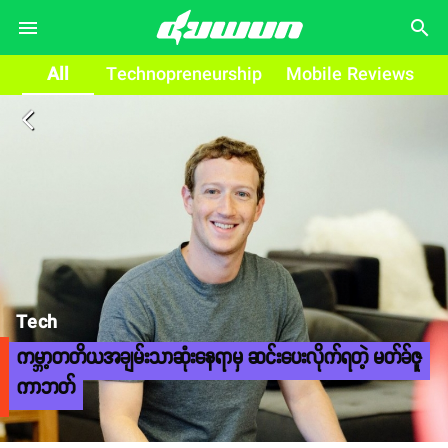
search
All
Technopreneurship
Mobile Reviews
arrow_back_ios
Tech
ကမ္ဘာ့တတိယအချမ်းသာဆုံးနေရာမှ ဆင်းပေးလိုက်ရတဲ့ မတ်ခ်ဇူ
ကာဘတ်