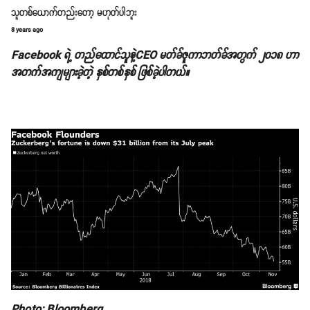
သူတစ်ယောက်တည်းတော့ မဟုတ်ပါဘူး
8 years ago
Facebook ရဲ့ တည်ထောင်သူနဲ့CEO မတ်ခ်ဇူကာဘတ်ခ်အတွက် ၂၀၁၈ ဟာ
အတက်အကျများခဲ့တဲ့ နှစ်တစ်နှစ် ဖြစ်ခဲ့ပါတယ်။
Photo: Bloomberg