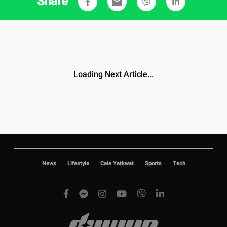
Share
email
News
Lifestyle
Cele Yatkwat
Sports
Tech