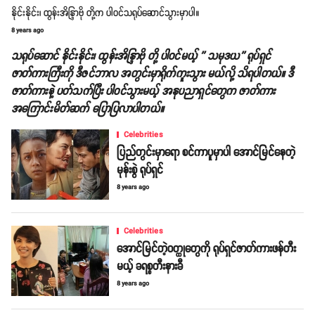
နိုင်းနိုင်း၊ ထွန်းအိန္ဒြာဗို တို့က ပါဝင်သရုပ်ဆောင်သွားမှာပါ။
8 years ago
သရုပ်ဆောင် နိုင်းနိုင်း၊ ထွန်းအိန္ဒြာဗို တို့ ပါဝင်မယ့် '' သမုဒယ'' ရုပ်ရှင်
ဇာတ်ကားကြီးကို ဒီဇင်ဘာလ အတွင်းမှာရိုက်ကူးသွား မယ်လို့ သိရပါတယ်။ ဒီ
ဇာတ်ကားနဲ့ ပတ်သက်ပြီး ပါဝင်သွားမယ့် အနုပညာရှင်တွေက ဇာတ်ကား
အကြောင်းမိတ်ဆက် ပြောပြလာပါတယ်။
Celebrities
ပြည်တွင်းမှာရော စင်ကာပူမှာပါ အောင်မြင်နေတဲ့
မုန်းစွဲ ရုပ်ရှင်
8 years ago
Celebrities
အောင်မြင်တဲ့ဝတ္ထုတွေကို ရုပ်ရှင်ဇာတ်ကားဖန်တီး
မယ့် ခရစ္စတီးနားခီ
8 years ago