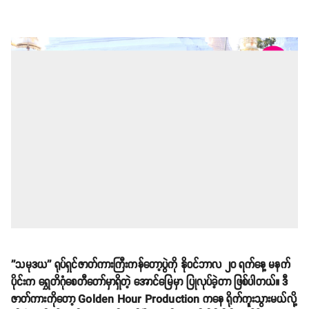
''သမုဒယ'' ရုပ်ရှင်ဇာတ်ကားကြီးကန်တော့ပွဲကို နိုဝင်ဘာလ ၂၀ ရက်နေ့ မနက်
ပိုင်းက ရွှေတိဂုံစေတီတော်မှာရှိတဲ့ အောင်မြေမှာ ပြုလုပ်ခဲ့တာ ဖြစ်ပါတယ်။ ဒီ
ဇာတ်ကားကိုတော့ Golden Hour Production ကနေ ရိုက်ကူးသွားမယ်လို့