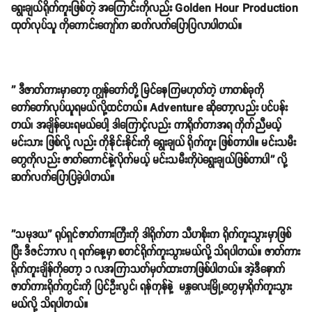
ရွေးချယ်ရိုက်ကူးဖြစ်တဲ့ အကြောင်းကိုလည်း Golden Hour Production
ထုတ်လုပ်သူ ကိုကောင်းကျော်က ဆက်လက်ပြောပြလာပါတယ်။
'' ဒီဇာတ်ကားမှာတော့ ကျွန်တော်တို့ မြင်နေကြမဟုတ်တဲ့ ဟာတစ်ခုကို
တော်တော်လုပ်ယူရမယ်လို့ထင်တယ်။ Adventure ဆိုတော့လည်း ပင်ပန်း
တယ်၊ အချိန်ပေးရမယ်ပေါ့ ဒါကြောင့်လည်း ကာရိုက်တာအရ ကိုက်ညီမယ့်
မင်းသား ဖြစ်လို့ လည်း ကိုနိုင်းနိုင်းကို ရွေးချယ် ရိုက်ကူး ဖြစ်တာပါ။ မင်းသမီး
တွေကိုလည်း ဇာတ်ကောင်နဲ့လိုက်မယ့် မင်းသမီးကိုပဲရွေးချယ်ဖြစ်တာပါ'' လို့
ဆက်လက်ပြောပြခဲ့ပါတယ်။