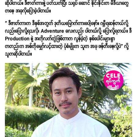
ဆိုပါတယ်။ ဒီဇာတ်ကားနဲ့ ပတ်သက်ပြီး သရုပ် ဆောင် နိုင်းနိုင်းက မီဒီယာတွေ
ကနေ အခုလိုပြောခဲ့ပါတယ်။
'' ဒီဇာတ်ကားက ဒီနှစ်အတွက် ဒုတိယမြောက်ကားပေါ့နော်။ ဂမ္ဘီရဆန်တယ်လို့
လည်းပြောလို့ရသလို၊ Adventure လေးလည်း ပါတယ်လို့ ပြောလို့ရတယ်။ ဒီ
Production နဲ့ အကိုလက်တွဲဖြစ်တာက လွန်ခဲ့တဲ့ နှစ်ပေါင်းများစွာ
ကတည်းက အစ်ကိုမျှော်လင့်ထားတဲ့ ပုံစံမျိုးက သူက အခု ဖန်တီးနေလို့ပဲ'' လို့
သူကဆိုပါတယ်။