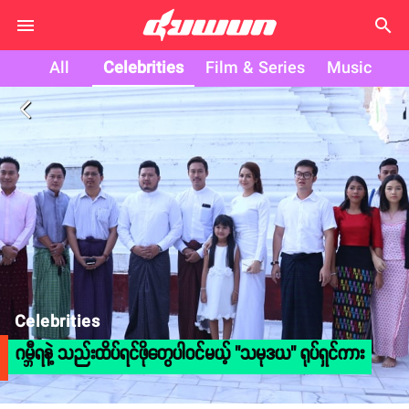
search
All
Celebrities
Film & Series
Music
arrow_back_ios
Celebrities
ဂမ္ဘီရနဲ့ သည်းထိပ်ရင်ဖိုတွေပါဝင်မယ့် "သမုဒယ" ရုပ်ရှင်ကား