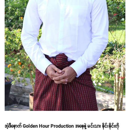
အဲ့ဒီနောက် Golden Hour Production အနေနဲ့ မင်းသား နိုင်းနိုင်းကို