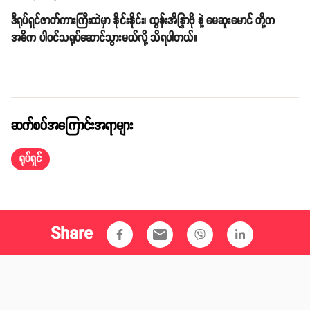
''သမုဒယ'' ရုပ်ရှင်ဇာတ်ကားကြီးကို ဒါရိုက်တာ သီဟစိုးက ရိုက်ကူးသွားမှာဖြစ်
ပြီး ဒီဇင်ဘာလ ၇ ရက်နေ့မှာ စတင်ရိုက်ကူးသွားမယ်လို့ သိရပါတယ်။ ဇာတ်ကား
ရိုက်ကူးချိန်ကိုတော့ ၁ လအကြာသတ်မှတ်ထားတာဖြစ်ပါတယ်။ အဲ့ဒီနောက်
ဇာတ်ကားရိုက်ကွင်းကို ပြင်ဦးလွင်၊ ရန်ကုန်နဲ့ မန္တလေးမြို့တွေမှာရိုက်ကူးသွား
မယ်လို့ သိရပါတယ်။
ဒီရုပ်ရှင်ဇာတ်ကားကြီးထဲမှာ နိုင်းနိုင်း၊ ထွန်းအိန္ဒြာဗို နဲ့ မေဆူးမောင် တို့က
အဓိက ပါဝင်သရုပ်ဆောင်သွားမယ်လို့ သိရပါတယ်။