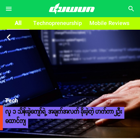
search
All
Technopreneurship
Mobile Reviews
arrow_back_ios
Tech
လူ ၁ သိန်းခွဲကျော်ရဲ့ အချက်အလက် ခိုးခဲ့တဲ့ ဟက်ကာ၂ဦး
ထောင်ကျ