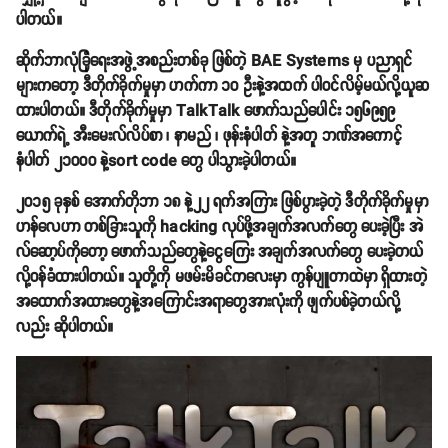
ပါတယ်။
ဆိုက်ဘာလုံခြုံရေးအဖွဲ့အစည်းတစ်ခု ဖြစ်တဲ့ BAE Systems မှ ပညာရှင်
များကတော့ ဒီတိုက်ခိုက်မှုမှာ ဟက်ကာ ၁၀ ဦးနဲ့အထက် ပါဝင်လိမ့်မယ်လို့ယူဆ
ထားပါတယ်။ ဒီတိုက်ခိုက်မှုမှာ TalkTalk ဖောက်သည်ပေါင်း ၁၅၆၉၅၉
ယောက်ရဲ့ အီးမေးလ်လိပ်စာ ၊ နာမည် ၊ ဖုန်းနံပါတ် နဲ့အတူ ဘဏ်အကောင့်
နံပါတ် ၂၁၀၀၀ နဲ့sort code တွေ ပါသွားခဲ့ပါတယ်။
၂၀၁၅ ခုနှစ် အောက်တိုဘာ ၁၈ နဲ့၂၂ ရက်အကြား ဖြစ်ပွားခဲ့တဲ့ ဒီတိုက်ခိုက်မှုမှာ
ဟန်လေဟာ တစ်ခြားသူကို hacking လုပ်ဖို့အချက်အလက်တွေ ပေးခဲ့ပြီး အဲ
လ်ဆော့ပ်ကိုတော့ ဖောက်သည်တွေနဲ့ငွေကြေး အချက်အလက်တွေ ပေးခဲ့တယ်
လို့ဝန်ခံထားပါတယ်။ သူတို့ကို မဖမ်းမိခင်ကလေးမှာ ကွန်ပျူတာထဲမှာ ရှိထားတဲ့
အထောက်အထားတွေနဲ့အကြောင်းအရာတွေအားလုံးကို ဖျက်ပစ်ခဲ့တယ်လို့
လည်း ဆိုပါတယ်။