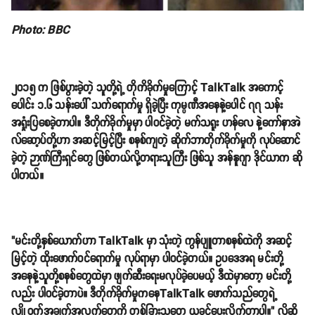
Photo: BBC
၂၀၁၅ က ဖြစ်ပွားခဲ့တဲ့ သူတို့ရဲ့ တိုကိခိုက်မှုကြောင့် TalkTalk အကောင့်
ပေါင်း ၁.၆ သန်းပေါ် သက်ရောက်မှု ရှိခဲ့ပြီး ကုမ္ပဏီအနေနဲ့ပေါင် ၇၇ သန်း
အရှုံးပြစေခဲ့တာပါ။ ဒီတိုက်ခိုက်မှုမှာ ပါဝင်ခဲ့တဲ့ မက်သရူး ဟန်လေ နဲ့ကော်နာအဲ
လ်ဆော့ပ်တို့ဟာ အဆင့်မြင့်ပြီး စနစ်ကျတဲ့ ဆိုက်ဘာတိုက်ခိုက်မှုကို လုပ်ဆောင်
ခဲ့တဲ့ ဉာဏ်ကြီးရှင်တွေ ဖြစ်တယ်လို့တရားသူကြီး ဖြစ်သူ အန်နူဂျာ ဒိုင်ယာက ဆို
ပါတယ်။
"မင်းတို့နှစ်ယောက်ဟာ TalkTalk မှာ သုံးတဲ့ ကွန်ပျူတာစနစ်ထဲကို အဆင့်
မြင့်တဲ့ ထိုးဖောက်ဝင်ရောက်မှု လုပ်ရာမှာ ပါဝင်ခဲ့တယ်။ ဥပဒေအရ မင်းတို့
အနေနဲ့သူတို့စနစ်တွေထဲမှာ ဖျက်ဆီးရေးမလုပ်ခဲ့ပေမယ့် ဒီထဲမှာတော့ မင်းတို့
လည်း ပါဝင်ခဲ့တာပဲ။ ဒီတိုက်ခိုက်မှုကနေTalkTalk ဖောက်သည်တွေရဲ့
လျှို့ဝှက်အချက်အလက်တွေကို တစ်ခြားသူတွေ ယူခွင့်ပေးလိုက်တာပါ။" လို့ဆို