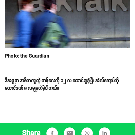
Photo: the Guardian
ဒီအမှုမှာ အဓိကကျတဲ့ ဟန်လေကို ၁၂ လ ထောင်ချခဲ့ပြီး အဲလ်ဆော့ပ်ကို
ထောင်ဒဏ် ၈ လချမှတ်ခဲ့ပါတယ်။
Share
email