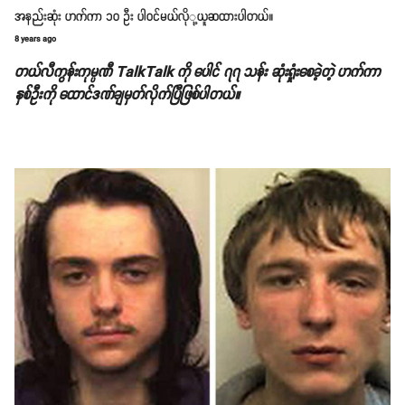
အနည်းဆုံး ဟက်ကာ ၁၀ ဦး ပါဝင်မယ်လိုု့ယူဆထားပါတယ်။
8 years ago
တယ်လီကွန်းကုမ္ပဏီ TalkTalk ကို ပေါင် ၇၇ သန်း ဆုံးရှုံးစေခဲ့တဲ့ ဟက်ကာ
နှစ်ဦးကို ထောင်ဒဏ်ချမှတ်လိုက်ပြီဖြစ်ပါတယ်။