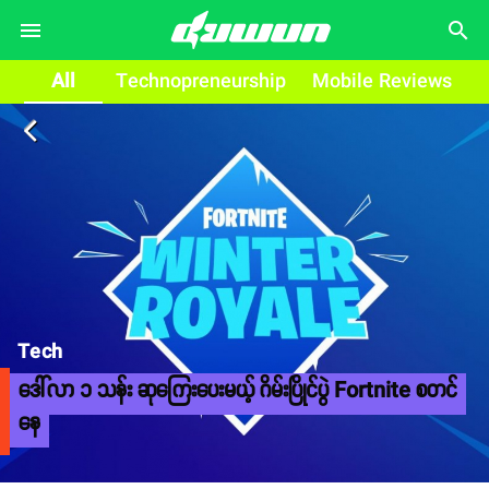
search
All
Technopreneurship
Mobile Reviews
arrow_back_ios
Tech
ဒေါ်လာ ၁ သန်း ဆုကြေးပေးမယ့် ဂိမ်းပြိုင်ပွဲ Fortnite စတင်
နေ