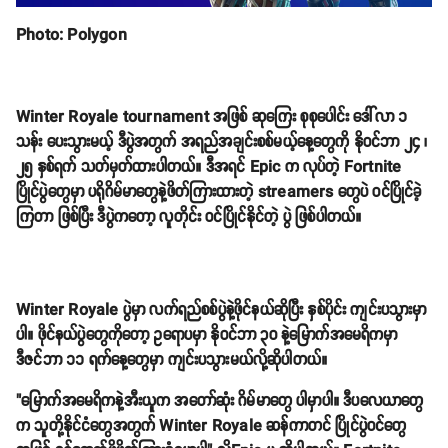
Photo: Polygon
Winter Royale tournament အဖြစ် ဆုကြေး စုစုပေါင်း ဒေါ်လာ ၁
သန်း ပေးသွားမယ့် ဒီပွဲအတွက် အရည်အချင်းစစ်မယ့်နေ့တွေကို နိုဝင်ဘာ ၂၄ ၊
၂၅ နှစ်ရက် သတ်မှတ်ထားပါတယ်။ ဒီအရင် Epic က လုပ်တဲ့ Fortnite
ပြိုင်ပွဲတွေမှာ ပရိုဂိမ်မာတွေနဲ့ဖိတ်ကြားထားတဲ့ streamers တွေပဲ ဝင်ပြိုင်ခဲ့
ကြတာ ဖြစ်ပြီး ဒီပွဲကတော့ လူတိုင်း ဝင်ပြိုင်နိုင်တဲ့ ပွဲ ဖြစ်ပါတယ်။
Winter Royale ပွဲမှာ လက်ရည်စစ်ပွဲနဲ့ဖိုင်နယ်ဆိုပြီး နှစ်ပိုင်း ကျင်းပသွားမှာ
ပါ။ ဖိုင်နယ်ပွဲတွေကိုတော့ ဥရောပမှာ နိုဝင်ဘာ ၃၀ နဲ့မြောက်အမေရိကမှာ
ဒီဇင်ဘာ ၁၁ ရက်နေ့တွေမှာ ကျင်းပသွားမယ်လို့ဆိုပါတယ်။
"မြောက်အမေရိကနဲ့အီးယူက အတော်ဆုံး ဂိမ်မာတွေ ပါမှာပါ။ ဒီပလေယာတွေ
က သူတို့နိုင်ငံတွေအတွက် Winter Royale ဆန်ကာတင် ပြိုင်ပွဲဝင်တွေ