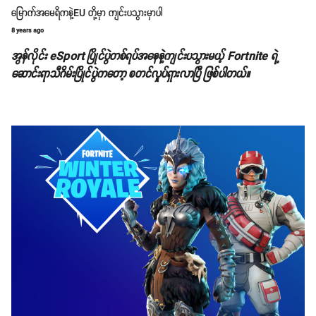
မြောက်အမေရိကနဲ့EU တို့မှာ ကျင်းပသွားမှာပါ
8 years ago
အွန်လိုင်း eSport ပြိုင်ပွဲတစ်ရပ်အနေနဲ့ကျင်းပသွားမယ့် Fortnite ရဲ့
ဆောင်းရာသီဂိမ်းပြိုင်ပွဲကတော့ စတင်လှုပ်ရှားလာပြီ ဖြစ်ပါတယ်။