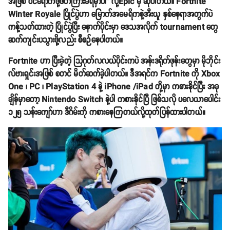
အဖြစ် ဝင်ရောက်ဖို့ဖိတ်ကြားခံရမှာပါ" လို့Epic မှ ဆိုပါတယ်။ Fortnite
Winter Royale ပြိုင်ပွဲဟာ မြောက်အမေရိကနဲ့အီးယူ နှစ်နေရာအတွက်ပဲ
ကန့်သတ်ထားတဲ့ ပြိုင်ပွဲပြီး နောက်ပိုင်းမှာ ဒေသအလိုက် tournament တွေ
ဆက်ကျင်းပသွားဖို့လည်း စီစဉ်နေပါတယ်။
Fortnite ဟာ ပြီးခဲ့တဲ့ သြဂုတ်လလယ်ပိုင်းကပဲ အန်းဒရိုက်ဖုန်းတွေမှာ မိုဘိုင်း
လ်ဗားရှင်းအဖြစ် စတင် မိတ်ဆက်ခဲ့ပါတယ်။ ဒီအရင်က Fortnite ကို Xbox
One ၊ PC ၊ PlayStation 4 နဲ့ iPhone /iPad တို့မှာ ကစားနိုင်ပြီး အခု
ချိန်မှာတော့ Nintendo Switch နဲ့ပါ ကစားနိုင်ပြီ ဖြစ်သလို ပလေယာပေါင်း
၁၂၅ သန်းကျော်ဟာ ဒီဂိမ်းကို ကစားနေကြတယ်လို့ထုတ်ပြန်ထားပါတယ်။