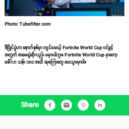
Photo: Tubefilter.com
ဒီပြိုင်ပွဲဟာ နောက်နှစ်မှာ ကျင်းပမယ့် Fortnite World Cup ဝင်ခွင့်
အတွက် စာမေးပွဲဆိုလည်း မမှားပါဘူး။ Fortnite World Cup မှာတော့
ဒေါ်လာ သန်း ၁၀၀ အထိ ဆုကြေးတွေ ပေးသွားမှာပါ။
Share
email