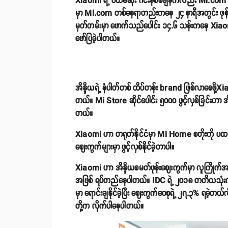
Xiaomi ရဲ့ ပထမဆုံး ဂင်းနစ်စံချိန်ကလည်း Mi.com အွ
မှာ Mi.com တစ်နေရာတည်းကနေ ၂၄ နာရီအတွင်း ဖုန်းပေါ
မှတ်တမ်းမှာ ဖောက်သည်ပေါင်း ၁၄.၆ သန်းကနေ Xiaomi 
ဖော်ပြခဲ့ပါတယ်။
အိန္ဒိယရဲ့ နံပါတ်တစ် ထိပ်တန်း brand ဖြစ်လာစေဖို့X
တယ်။ Mi Store ဆိုင်ပေါင်း ၅၀၀၀ ဖွင့်လှစ်ခြင်းဟာ အ
တယ်။
Xiaomi ဟာ တရုတ်နိုင်ငံမှာ Mi Home စတိုးကို ပထမဆုံးဖွင
ဈေးကွက်များမှာ ဖွင့်လှစ်နိုင်ခဲ့တာပါ။
Xiaomi ဟာ အိန္ဒိယစမတ်ဖုန်းဈေးကွက်မှာ လူကြိုက်အမ
အဖြစ် ရပ်တည်နေပါတယ်။ IDC ရဲ့ ၂၀၁၈ တတိယသုံးလပ
မှာ ရောင်းချနိုင်ခဲ့ပြီး ဈေးကွက်ဝေစုရဲ့ ၂၇.၃% ရခ
တို့က လိုက်ပါနေပါတယ်။