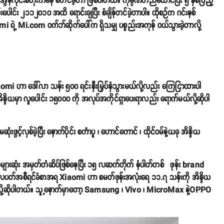
န်လိုင်းစတိုးကနေ စတင်ခဲ့တာ ဖြစ်ပါတယ်။ ကုမ္ပဏီတည်ထောင်ပြီး ၅ နှစ်ပြည့်
င်း ၂၁၁၂၀၁၀ အထိ ရောင်းချပြီး စံချိန်တင်ခဲ့တာပါ။ ထိုစဉ်က ဂင်းနစ်
ရဲ့ Mi.com ဝက်ဘ်ဆိုက်ပေါ်က ရှိသမျှ ပစ္စည်းအကုန် ဝယ်သွားခဲ့တာလို့
iaomi ဟာ ဒေါ်လာ သန်း ၅၀၀ ရင်းနှီးမြှပ်နှံသွားမယ်လို့လည်း ကြေငြာထားပါ
ိန္ဒိယမှာ လူပေါင်း ၁၅၀၀၀ ကို အလုပ်အကိုင်ရှာပေးရာလည်း ရောက်မယ်လို့ဆိုပါ
့်လှစ်ခဲ့ပြီး နောက်ပိုင်း စင်္ကာပူ ၊ ဟောင်ကောင် ၊ ထိုင်ဝမ်နဲ့ယခု အိန္ဒိယ
ျားဆုံး အမှတ်တံဆိပ်ဖြစ်နေပြီး ၁၅ လဆက်တိုက် နံပါတ်တစ် ဖုန်း brand
တ်အစီရင်ခံစာအရ Xiaomi ဟာ စမတ်ဖုန်းအလုံးရေ ၁၁.၇ သန်းကို အိန္ဒိယ
ဲ့တယ်လို့ဆိုပါတယ်။ သူ့နောက်မှာတော့ Samsung ၊ Vivo ၊ MicroMax နဲ့OPPO