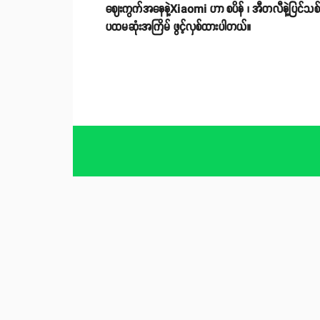
ဈေးကွက်အနေနဲ့Xiaomi ဟာ စပိန် ၊ အီတလီနဲ့ပြင်သစ် 
ပထမဆုံးအကြိမ် ဖွင့်လှစ်ထားပါတယ်။