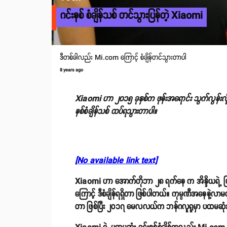
ဂင်းနစ် စံချိန်သစ် တင်သွားပြန်တဲ့ Xiaomi
ဒီတစ်ခါလည်း Mi.com ကြောင့် စံချိန်တင်သွားတာပါ
8 years ago
Xiaomi ဟာ ၂၀၁၅ ခုနှစ်က ဖုန်းအရောင်း သွက်လွန်းလို့ဂ
နစ်စံချိန်သစ် ထပ်ရသွားတာပါ။
[No available link text]
Xiaomi ဟာ အောက်တိုဘာ ၂၈ ရက်နေ က အိန္ဒိယရဲ့ ပြည်န
ကြောင့် ဒီစံချိန်ရရှိတာ ဖြစ်ပါတယ်။ ကုမ္ပဏီအနေနဲ့လာမယ
တာ ဖြစ်ပြီး ၂၀၁၇ မေလလယ်က ဘန်ဂလူရူမှာ ပထမဆုံး Mi