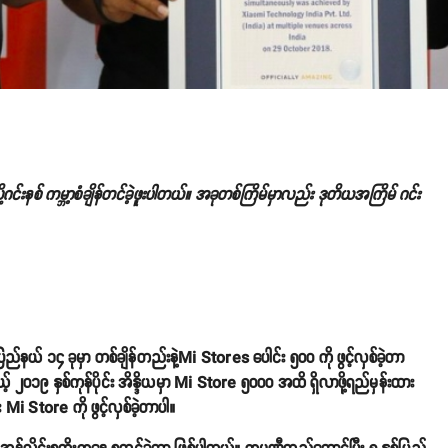
င်းနစ် ကမ္ဘာ့စံချိန်တင်ခဲ့ဖူးပါတယ်။ အခုတစ်ကြိမ်မှာလည်း ဒုတိယအကြိမ် ဂင်း
ယ် ၁၄ ခုမှာ တစ်ချိန်တည်းနဲ့Mi Stores ပေါင်း ၅၀၀ ကို ဖွင့်လှစ်ခဲ့တာ
့် ၂၀၁၉ နှစ်ကုန်ပိုင်း အိန္ဒိယမှာ Mi Store ၅၀၀၀ အထိ ရှိလာဖို့ရည်မှန်းထား
 Store ကို ဖွင့်လှစ်ခဲ့တာပါ။