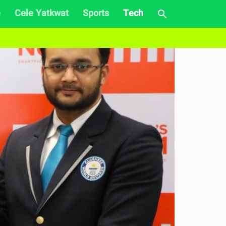
e
Cele Yatkwat
Sports
Tech