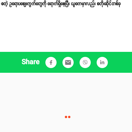
စတဲ့ ဥရောပဈေးကွက်တွေကို ရောက်ရှိနေပြီး ယူကေမှာလည်း စတိုးဆိုင်တစ်ခု
Share
email