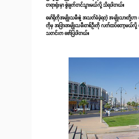
တရားရုံးမှာ စွဲချက်တင်သွားမယ်လို့ သိရပါတယ်။
မော်ရိုကိုအမျိုးသမီးနဲ့ အသတ်ခံခဲ့ရတဲ့ အမျိုးသားတို့ဟ
ကိုမှ အခြားအမျိုးသမီးတစ်ဦးကို လက်ထပ်တော့မယ်လို့
သတင်းက ဖော်ပြပါတယ်။