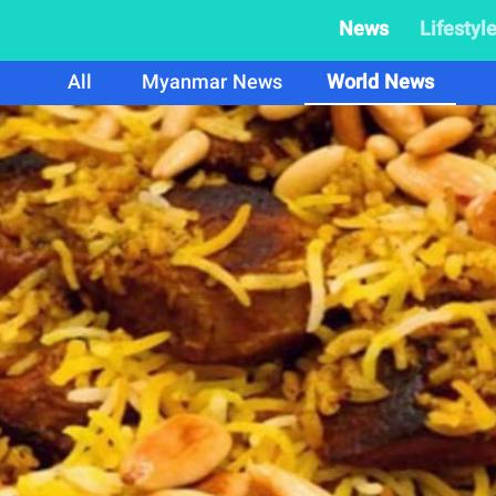
News
Lifestyl
All
Myanmar News
World News