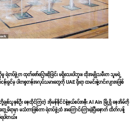
ိုမူ ရဲတပ်ဖွဲ့က ထုတ်ဖော်ပြောဆိုခြင်း မရှိသေးပါဘူး။ ထိုအမျိုသမီးက သူမရဲ့
်ငန်းခွင်မှ ပါကစ္စတန်အလုပ်သမားတွေကို UAE ရိုးရာ ထမင်းနဲ့ဟင်းလျာအဖြစ်
စ်သူနှစ်ဦး နေထိုင်ကြတဲ့ အိုမန်နိုင်ငံနဲ့နယ်စပ်အနီး Al Ain မြို့ရှိ နေအိမ်ကို
ွေ့မိရာမှာ မင်္သကာဖြစ်ကာ ရဲတပ်ဖွဲ့ထံ အကြောင်းကြားခဲ့ပြီးနောက် ထိတ်လန့်
 သိရပါတယ်။