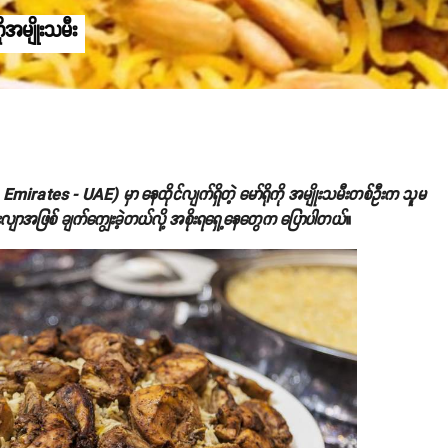
ိုအမျိုးသမီး
 Emirates - UAE) မှာ နေထိုင်လျက်ရှိတဲ့ မော်ရိုကို အမျိုးသမီးတစ်ဦးက သူမ
းလျာအဖြစ် ချက်ကျွေးခဲ့တယ်လို့ အစိုးရရှေ့နေတွေက ပြောပါတယ်
။