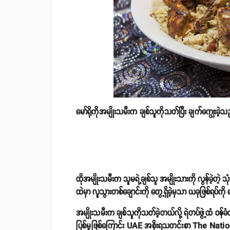
မော်ရိုကိုအမျိုးသမီးက ချစ်သူကိုသတ်ပြီး ချက်ကျွေးခဲ့
ထိုအမျိုးသမီးက သူမရဲ့ချစ်သူ အမျိုးသားကို လွန်ခဲ့တဲ
ထဲမှာ လူသွားတစ်ချောင်းကို တွေ့ရှိခဲ့မှသာ ယခုဖြစ်ရပ်ကို 
အမျိုးသမီးက ချစ်သူကိုသတ်ခဲ့တယ်လို့ ရဲတပ်ဖွဲ့ထံ ဝန်ခံထွ
ပြစ်မှုဖြစ်ကြောင်း UAE အစိုးရသတင်းစာ The Nati