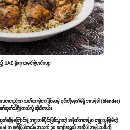
သည့် UAE ရိုးရာ ထမင်းနဲ့ဟင်းလျာ
့ သုံးလကတည်းက သတ်ထားခဲ့တာဖြစ်ပေမဲ့ ၎င်းတို့နေအိမ်ရှိ ဘလန်ဒါ (blender)
ဖော်ထုတ်သိရှိခဲ့တယ်လို့ ဆိုပါတယ်။
က်ဆိုခဲ့ကြောင်းနဲ့ အရူးတစ်ပိုင်းဖြစ်သွားတဲ့ အခိုက်အတန့်မှာ ကျူးလွန်ခဲ့မိတဲ့
onal က ဖော်ပြပါတယ်။ အသက် ၃၀ ကျော်အရွယ် အဆိုပါ အမျိုးသမီးကို