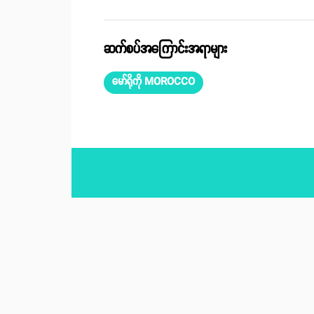
ဆက်စပ်အကြောင်းအရာများ
မော်ရိုကို MOROCCO