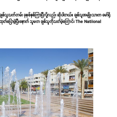
ာ ချစ်သူသက်တမ်း ခုနစ်နှစ်ကြာပြီလို့လည်း ဆိုပါတယ်။ ချစ်သူအမျိုးသားက မော်ရို
 ထုတ်ပြောခဲ့ပြီးနောက် သူမက ချစ်သူကိုသတ်ခဲ့ကြောင်း The Natiional