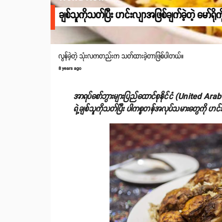
ချစ်သူကိုသတ်ပြီး ဟင်းလျာအဖြစ်ချက်ခဲ့တဲ့ မော်ရိုက
လွန်ခဲ့တဲ့ သုံးလကတည်းက သတ်ထားခဲ့တာဖြစ်ပါတယ်။
8 years ago
အာရပ်စော်ဘွားများပြည်ထောင်စုနိုင်ငံ (United Arab
ရဲ့ချစ်သူကိုသတ်ပြီး ပါကစ္စတန်အလုပ်သမားတွေကို ဟင်