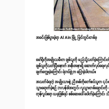
အခင်းဖြစ်ပွားခဲ့ရာ Al Ain မြို့ မြင်ကွင်းတစ်ခု
မော်ရိုကိုအမျိုးသမီးက ချစ်သူကို မည်သို့သတ်ခဲ့ကြောင်းက
ချစ်သူကိုသတ်ပြီးနောက် အနီးအနားရှိ ဆောက်လုပ်ရေးလုပ
ချက်ကျွေးခဲ့ကြောင်း ရဲတပ်ဖွဲ့က ပြောခဲ့ပါတယ်။
အသတ်ခံရတဲ့ အမျိုးသားနဲ့ ညီအစ်ကိုတော်စပ်သူက ၎င်းတို့ချ
သွားရောက်ခဲ့စဉ် ဘလန်ဒါအတွင်း လူသွားတစ်ချောင်းကို တ
တုန်လှုပ်စရာ ယခုဖြစ်ရပ် စစ်ဆေးပေါ်ပေါက်ခဲ့ကြောင်း