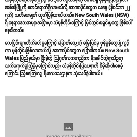
သဲမုန်တိုင်းတိုက်မှုကြောင့် မိုင် ၃၁၀ ကျယ်ဝန်းတဲ့ ပမာဏရှိ ဖုန်မှုန်ပြင်ကြီးဟာ
ဆစ်ဒနီမြို့ကို စတင်ရောက်ရှိလာမယ်လို့ အာဏာပိုင်တွေက ယနေ့ (နိုဝင်ဘာ ၂၂
ရက်) သတိပေးချက် ထုတ်ပြန်ထားပါတယ်။ New South Wales (NSW)
ရှိ နေရာဒေသအများအပြားမှာ သဲမုန်တိုင်းကြောင့် မြင်ကွင်းမရှင်းမှုတွေ ဖြစ်ပေါ်
နေပါတယ်။
လေပြင်းများတိုက်ခတ်မှုကြောင့် ခြောက်သွေ့တဲ့ မြေပြင်မှ ဖုန်မှုန်တွေပျံ့လွင့်
ကာ မုန်တိုင်းဖြစ်လာတယ်လို့ အာဏာပိုင်တွေက ပြောပါတယ်။ New South
Wales ပြည်နယ်မှာ ပြီးခဲ့တဲ့ သြဂုတ်လကတည်းက မိုးခေါင်တဲ့ရာသီဥတု
သက်ရောက်မှုကြုံခဲ့မှုကြောင်လည်း သဲမုန်တိုင်းပြဿနာကို ပိုမိုဆိုးဝါးစေခဲ့
ကြောင်း သြစတြေးလျ မိုးလေဝသဌာနက သုံးသပ်ခဲ့ပါတယ်။