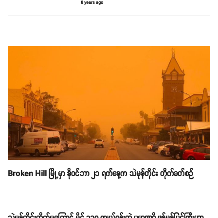
8 years ago
Broken Hill မြို့မှာ နိုဝင်ဘာ ၂၁ ရက်နေ့က သဲမုန်တိုင်း တိုက်ခတ်စဉ်