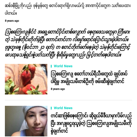
ဆစ်ဒနီမြို့ကိုလည်း ဖုန်မှုန်တွေ စတင်ရောက်ရှိလာမယ်လို့ အာဏာပိုင်တွေက သတိပေးထား
ပါတယ်။
8 years ago
သြစတြေးလျနိုင်ငံ အရှေ့တောင်ပိုင်းတစ်လျှောက် နေရာဒေသတွေမှာ ကြီးမား
တဲ့ သဲမုန်တိုင်းတိုက်ခဲ့ပြီး ကောင်းကင်ဟာ လိမ္မော်ရောင်ပြောင်းသွားခဲ့ပါတယ်။
ဗုဒ္ဓဟူးနေ့ (နိုဝင်ဘာ ၂၁ ရက်) က စတင်တိုက်ခတ်နေခဲ့တဲ့ သဲမုန်တိုင်းကြောင့်
လေထုမသန့်ရှင်းနဲ့ပတ်သက်ပြီး စိုးရိမ်မှုတွေလည်း မြင့်တက်နေပါတယ်။
World News
သြစတြေးလျ စတော်ဘယ်ရီသီးတွေထဲ ချုပ်အပ်
ပါရှိမှု အမျိုးသမီးတစ်ဦးကို ဖမ်းဆီးစွဲချက်တင်
8 years ago
World News
ကင်ဆာဖြစ်နေကြောင်း ဆိုရှယ်မီဒီယာမှာလိမ်လည်
ပြီး အလှူငွေရယူခဲ့တဲ့ သြစတြေးလျအမျိုးသမီးကို
စွဲချက်တင်