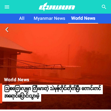
search
All
Myanmar News
World News
arrow_back_ios
World News
သြစတြေးလျမှာ ကြီးမားတဲ့ သဲမုန်တိုင်းတိုက်ပြီး ကောင်းကင်
အရောင်ပြောင်းသွားခဲ့