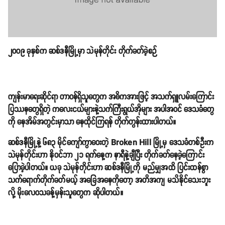
၂၀၀၉ ခုနှစ်က ဆစ်ဒနီမြို့မှာ သဲမုန်တိုင်း တိုက်ခတ်ခဲ့စဉ်
ကျန်းမာရေးဆိုင်ရာ တာဝန်ရှိသူတွေက အဓိကအားဖြင့် အသက်ရှူလမ်းကြောင်း
ပြဿနတွေရှိတဲ့ ကလေးငယ်များနဲ့သက်ကြီးရွယ်အိုများ အပါအဝင် ဒေသခံတွေ
ကို နေအိမ်အတွင်းမှာသာ နေထိုင်ကြရန် တိုက်တွန်းထားပါတယ်။
ဆစ်ဒနီမြို့နဲ့ ၆၈၃ မိုင်ကျော်ကွာဝေးတဲ့ Broken Hill မြို့မှ ဒေသခံတစ်ဦးက
သဲမုန်တိုင်းဟာ နိုဝင်ဘာ ၂၁ ရက်နေ့က နာရီနဲ့ချီပြီး တိုက်ခတ်နေခဲ့ကြောင်း
ပြောခဲ့ပါတယ်။ ယခု သဲမုန်တိုင်းဟာ ဆစ်ဒနီမြို့ကို မည်မျှအထိ ပြင်းထန်စွာ
သက်ရောက်တိုက်ခတ်မယ့် အခြေအနေကိုတော့ အတိအကျ မသိနိုင်သေးဘူး
လို့ မိုးလေဝသခန့်မှန်းသူတွေက ဆိုပါတယ်။