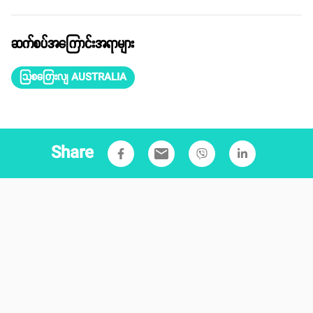
ဆက်စပ်အကြောင်းအရာများ
သြစတြေးလျ AUSTRALIA
Share
email