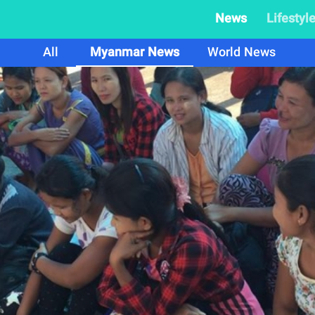
News
Lifestyl
All
Myanmar News
World News