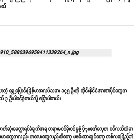
်မယ်
o
ာတဲ့ ရွှေ့ပြောင်းမြန်မာအလုပ်သမား ၁၄၅ ဦးကို ထိုင်းနိုင်ငံအာဏာပိုင်တွေက
ယ် ၃ ဦးပါဝင်ခဲ့တယ်လို့ ပြောပါတယ်။
က်ဆုံးမေတ္တာရပ်ခံချက်အရ တရားမဝင်ခိုးဝင်မှုနဲ့ ပိ့ု။စက်လှေက ပင်လယ်ထဲမှာ
လုပ်သမားတွေကလည်း ကလေးတွေလည်းပါတော့ မဖမ်းထားချင်တော့ တစ်လမပြည့်ဘဲ