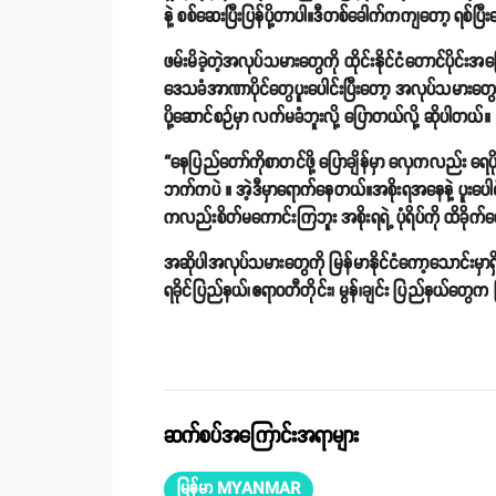
နဲ့ စစ်ဆေးပြီးပြန်ပို့တာပါ။ဒီတစ်ခေါက်ကကျတော့ ရစ်ပ
ဖမ်းမိခဲ့တဲ့အလုပ်သမားတွေကို ထိုင်းနိုင်ငံတောင်ပိုင်
ဒေသခံအာဏာပိုင်တွေပူးပေါင်းပြီးတော့ အလုပ်သမားတွေကို မ
ပို့ဆောင်စဉ်မှာ လက်မခံဘူးလို့ ပြောတယ်လို့ ဆိုပါတယ်။
“နေပြည်တော်ကိုစာတင်ဖို့ ပြောချိန်မှာ လှေကလည်း ရေ
ဘက်ကပဲ ။ အဲ့ဒီမှာရောက်နေတယ်။အစိုးရအနေနဲ့ ပူးပေါင်
ကလည်းစိတ်မကောင်းကြဘူး အစိုးရရဲ့ ပုံရိပ်ကို ထိခိ
အဆိုပါအလုပ်သမားတွေကို မြန်မာနိုင်ငံကော့သောင်းမှာ
ရခိုင်ပြည်နယ်၊ဧရာဝတီတိုင်း၊ မွန်၊ချင်း ပြည်နယ်တွေက 
ဆက်စပ်အကြောင်းအရာများ
မြန်မာ MYANMAR