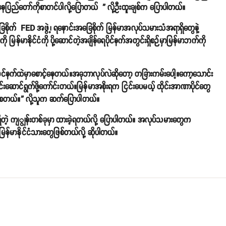
ြီးနေပြည်တော်ကိုစာတင်ပါလို့ပြောတယ် ” လို့ဦးထူးချစ်က ပြောပါတယ်။
းအခြေစိုက် FED အဖွဲ့၊ ရနောင်းအခြေစိုက် မြန်မာအလုပ်သမားသံအရာရှိတွေနဲ့
ြန်မာနိုင်ငံကို ပို့ဆောင်တဲ့အချိန်ရေပိုင်နက်အတွင်းရှိစဉ်မှာမြန်မာဘက်ကို
ပိုင်နက်ထဲမှာစောင့်နေတယ်။အခုဘာလုပ်လဲဆိုတော့ တခြားကမ်းပေါ့။ကော့သောင်း
းဆောင်ရွက်ဖို့ကော်င်းတယ်။မြန်မာအစိုးရက ငြင်းပေမယ့် ထိုင်းအာဏာပိုင်တွေ
ုက်စေတယ်။” လို့သူက ဆက်ပြောပါတယ်။
ရှိတဲ့ ကျျွန်းတစ်ခုမှာ ထားခဲ့ရတယ်လို့ ပြောပါတယ်။ အလုပ်သမားတွေက
မြန်မာနိုင်ငံသားတွေဖြစ်တယ်လို့ ဆိုပါတယ်။