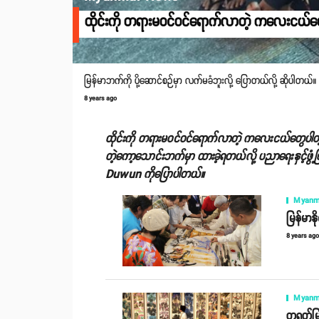
ထိုင်းကို တရားမဝင်ဝင်ရောက်လာတဲ့ ကလေးငယ်
မြန်မာဘက်ကို ပို့ဆောင်စဉ်မှာ လက်မခံဘူးလို့ ပြောတယ်လို့ ဆိုပါတယ်။
8 years ago
ထိုင်းကို တရားမဝင်ဝင်ရောက်လာတဲ့ ကလေးငယ်တွေပါတဲ
တဲ့ကော့သောင်းဘက်မှာ ထားခဲ့ရတယ်လို့ ပညာရေးနှင့်ဖွံ
Duwun ကိုပြောပါတယ်။
Myanm
မြန်မာနိ
8 years ag
Myanm
တရုတ်မြ