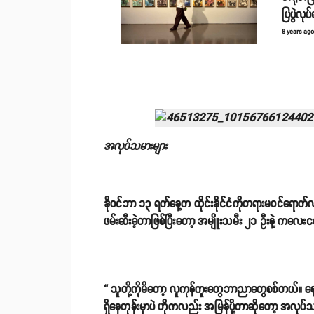
ပြပွဲလုပ
8 years ag
အလုပ်သမားများ
နိုဝင်ဘာ ၁၃ ရက်နေ့က ထိုင်းနိုင်ငံကိုတရားမဝင်ရောက်လ
ဖမ်းဆီးခဲ့တာဖြစ်ပြီးတော့ အမျိူးသမီး ၂၁ ဦးနဲ့ ကလေးင
“ သူတို့ကိုမိတော့ လူကုန်ကူးတွေဘာညာတွေစစ်တယ်။ နော
ရှိနေတုန်းမှာပဲ ဟိုကလည်း အမြန်ပို့တာဆိုတော့ အ