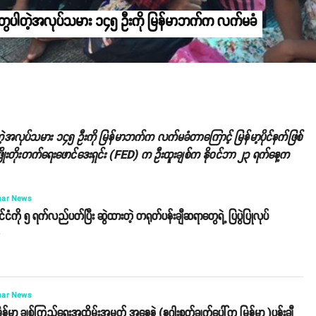
တွေပါတဲ့အလုပ်သမား ၁၄၅ ဦးကို မြန်မာဘက်က လက်မခံ
့အလုပ်သမား ၁၄၅ ဦးကို မြန်မာဘက်က လက်မခံတာကြောင့် မြန်မာ့ပိုင်နက်ဖြစ်
့ဖြိုးတိုးတက်ရေးဖောင်ဒေးရှင်း (FED) က ဦးထူးချစ်က နိုဝင်ဘာ ၂၃ ရက်နေ့က
ar News
ုင်ငံကို ၅ ရက်လည်ပတ်ပြီး ဆွဲထားတဲ့ တရုတ်ပန်းချီဆရာတွေရဲ့ ပြပွဲပြုလုပ်
o
ar News
န်မာ ချစ်ကြည်ရေးအထိမ်းအမှတ် အနေနဲ့ (နဂါးစုတ်ချက်ပေါ်က မြန်မာ )ပန်းချီ