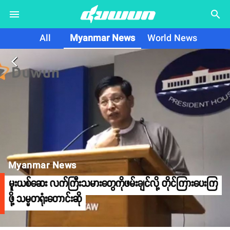
search
All
Myanmar News
World News
arrow_back_ios
Myanmar News
မူးယစ်ဆေး လက်ကြီးသမားတွေကိုဖမ်းချင်လို့ တိုင်ကြားပေးကြ
ဖို့ သမ္မတရုံးတောင်းဆို