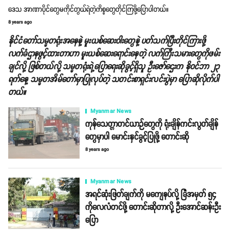
ဒေသ အာဏာပိုင်တွေမကိုင်တွယ်ရဲတဲ့ကိစ္စတွေတိုင်ကြဖို့ပြောပါတယ်။
8 years ago
နိုင်ငံတော်သမ္မတရုံးအနေနဲ့ မူးယစ်ဆေးဝါးတွေနဲ့ ပတ်သက်ပြီးတိုင်ကြားဖို့
လက်ခံဌာနဖွင့်ထားတာဟာ မူးယစ်ဆေးရောင်းနေတဲ့ လက်ကြီးသမားတွေကိုဖမ်း
ချင်လို့ ဖြစ်တယ်လို့ သမ္မတရုံးရဲ့ပြောရေးဆိုခွင့်ရှိသူ ဦးဇော်ဌေးက နိုဝင်ဘာ ၂၃
ရက်နေ့ သမ္မတအိမ်တော်မှာပြုလုပ်တဲ့ သတင်းစာရှင်းလင်းပွဲမှာ ပြောဆိုလိုက်ပါ
တယ်။
Myanmar News
ကုန်သေတ္တာတင်ယာဉ်တွေကို ရုံးချိန်ကင်းလွတ်ချိန်
တွေမှာပါ မောင်းနှင်ခွင့်ပြုဖို့ တောင်းဆို
8 years ago
Myanmar News
အရင်ဆုံးဖြတ်ချက်ကို မကျေနပ်လို့ ခြံအမှတ် ၅၄
ကိုလေလံတင်ဖို့ တောင်းဆိုတာလို့ ဦးအောင်ဆန်းဦး
ပြော