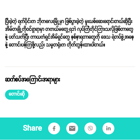
ပြီးခဲ့တဲ့ ရက်ပိုင်းက ဘိုကလေးမြို့မှာ ဖြစ်ပွားခဲ့တဲ့ မူးယစ်ဆေးရောင်းတယ်ဆိုပြီး
အိမ်တချို့ကိုဝင်ရှာရာမှာ တကယ်မတွေ့ရဘဲ လုပ်ကြံတိုင်ကြားသလိုဖြစ်တာတွေ
နဲ့ ပတ်သက်ပြီး ကာယကံရှင်အိမ်ရှင်တွေ နစ်နာရတာတွေကို ဒေသ ရဲတပ်ဖွဲ့အနေ
နဲ့ တောင်းပန်ကြဖို့လည်း သမ္မတရုံးက တိုက်တွန်းထားပါတယ်။
ဆက်စပ်အကြောင်းအရာများ
တောင်းဆို
Share
email