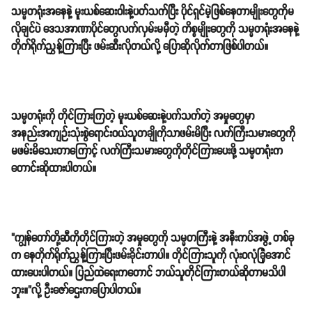
သမ္မတရုံးအနေနဲ့ မူးယစ်ဆေးဝါးနဲ့ပတ်သက်ပြီး ပိုင်ရှင်မဲ့ဖြစ်နေတာမျိုးတွေကိုမ
လိုချင်ပဲ ဒေသအာဏာပိုင်တွေလက်လှမ်းမမှီတဲ့ ကိစ္စမျိုးတွေကို သမ္မတရုံးအနေနဲ့
တိုက်ရိုက်ညွှန့်ကြားပြီး ဖမ်းဆီးလိုတယ်လို့ ပြောဆိုလိုက်တာဖြစ်ပါတယ်။
သမ္မတရုံးကို တိုင်ကြားကြတဲ့ မူးယစ်ဆေးနဲ့ပက်သက်တဲ့ အမှုတွေမှာ
အနည်းအကျဉ်းသုံးစွဲရောင်းဝယ်သူတချိုကိုသာဖမ်းမိပြီး လက်ကြီးသမားတွေကို
မဖမ်းမိသေးတာကြောင့် လက်ကြီးသမားတွေကိုတိုင်ကြားပေးဖို့ သမ္မတရုံးက
တောင်းဆိုထားပါတယ်။
"ကျွန်တော်တို့ဆီကိုတိုင်ကြားတဲ့ အမှုတွေကို သမ္မတကြီးနဲ့ အနီးကပ်အဖွဲ့ တစ်ခု
က နေတိုက်ရိုက်ညွှန့်ကြားပြီးဖမ်းခိုင်းတာပါ။ တိုင်ကြားသူကို လုံးဝလုံခြုံအောင်
ထားပေးပါတယ်။ ပြည်ထဲရေးကတောင် ဘယ်သူတိုင်ကြားတယ်ဆိုတာမသိပါ
ဘူး။"လို့ ဦးဇော်ဌေးကပြောပါတယ်။