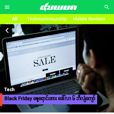
search
All
Technopreneurship
Mobile Reviews
arrow_back_ios
Tech
Black Friday နေ့ရောင်းအား ဒေါ်လာ ၆ ဘီလျံကျော်