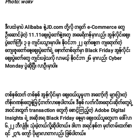
Photo: wokv
ဒီလထဲမှာပဲ Alibaba နဲ့JD.com တို့လို တရုတ် e-Commerce တွေ
ဦးဆောင်ခဲ့တဲ့ 11.11ဈေးပွဲတော်နဲ့အတူ အမေရိကန်မှာလည်း အွန်လိုင်းဈေး
ပွဲတော်ကြီး ၃ ခု ကျင်းပသွားမှာပါ။ နိုဝင်ဘာ ၂၂ ရက်နေ့က ကျရောက်တဲ့
ကျေးဇူးတော်နေ့ဈေးပွဲတော်ရဲ့ နောက်တစ်ရက်မှာ Black Friday အွန်လိုင်း
ဈေးပွဲတော်တွေ ကျင်းပခဲ့သလို လာမယ့် နိုဝင်ဘာ ၂၆ မှာလည်း Cyber
Monday ပွဲဆိုပြီး လာဦးမှာပါ။
တစ်နှစ်ထက် တစ်နှစ် အွန်လိုင်းမှာ ဈေးဝယ်ယူမှုဟာ အတော့်ကို များပြားတဲ့
ကိန်းဂဏန်းတွေနဲ့မြင့်တက်လာနေပါတယ်။ ဒီနှစ် လက်လီအရောင်းဆိုက်တွေရဲ့
အဝင်အထွက် transaction တွေကို စောင့်ကြည့်တဲ့ Adobe Digital
Insights ရဲ့ အဆိုအရ Black Friday နေ့မှာ ဈေးဝယ်သူတွေဟာ ဒေါ်လာ
၆.၂၂ ဘီလျံဖိုး သုံးခဲ့တယ်လို့ဆိုပါတယ်။ ဒါဟာ အရင်နှစ်က မှတ်တမ်းထက်စာ
ရင် ၂၃% ကျော် ပိုများလာတာလည်း ဖြစ်ပါတယ်။