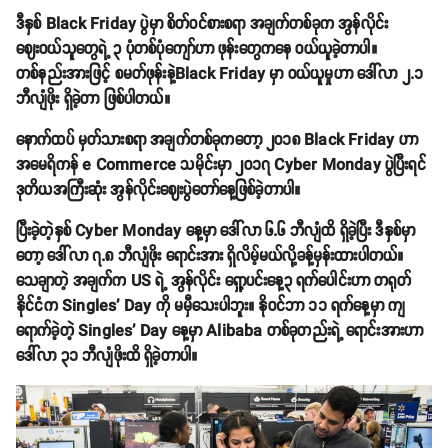
ဒီနှစ် Black Friday ပွဲမှာ စိတ်ဝင်စားစရာ အချက်တစ်ခုက အွန်လိုင်း
ဈေးဝယ်သူတွေရဲ့ ၃ ပုံတစ်ပုံကျော်ဟာ ဖုန်းတွေကနေ ဝယ်ယူခဲ့တာပါ။
တစ်နည်းအားဖြင့် စမတ်ဖုန်းနဲ့Black Friday မှာ ဝယ်ယူမှုဟာ ဒေါ်လာ ၂.၁
ဘီလျံဖိုး ရှိခဲ့တာ ဖြစ်ပါတယ်။
နောက်ထပ် မှတ်သားစရာ အချက်တစ်ခုကတော့ ၂၀၁၈ Black Friday ဟာ
အမေရိကန် e Commerce သမိုင်းမှာ ၂၀၁၇ Cyber Monday ပွဲပြီးရင်
ဒုတိယအကြီးဆုံး အွန်လိုင်းဈေးပွဲတော်နေ့ဖြစ်ခဲ့တာပါ။
ပြီးခဲ့တဲ့နှစ် Cyber Monday နေ့မှာ ဒေါ်လာ ၆.၆ ဘီလျံထိ ရှိခဲ့ပြီး ဒီနှစ်မှာ
တော့ ဒေါ်လာ ၇.၈ ဘီလျံဖိုး ရောင်းအား ရှိလိမ့်မယ်လို့ခန့်မှန်းထားပါတယ်။
သေချာတဲ့ အချက်က US ရဲ့ အွန်လိုင်း ရှော့ပင်းနေ့၃ ရက်ပေါင်းဟာ တရုတ်
နိုင်ငံက Singles' Day ကို မမှီသေးပါဘူး။ နိုဝင်ဘာ ၁၁ ရက်နေ့မှာ ကျ
ရောက်ခဲ့တဲ့ Singles' Day နေ့မှာ Alibaba တစ်ခုတည်းရဲ့ ရောင်းအားဟာ
ဒေါ်လာ ၃၁ ဘီလျံဖိုးထိ ရှိခဲ့တာပါ။