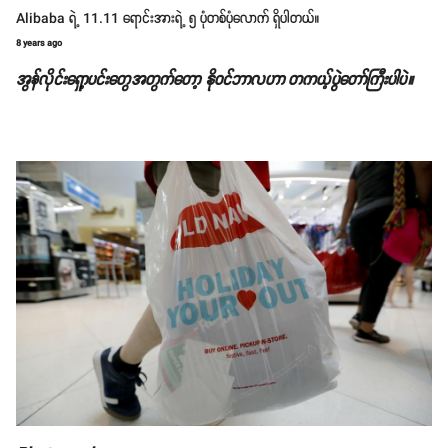
Alibaba ရဲ့ 11.11 ရောင်းအားရဲ့ ၅ ပုံတစ်ပုံလောက် ရှိပါတယ်။
8 years ago
အွန်လိုင်းရှော့ပင်းတွေအတွက်တော့ နိုဝင်ဘာလဟာ တကယ့်ပွဲတော်ကြီးပါပဲ။