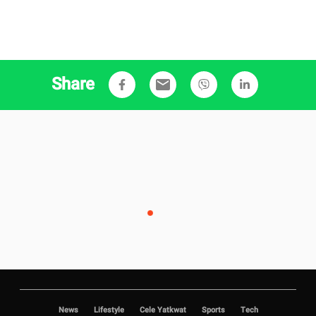
Share
email
News
Lifestyle
Cele Yatkwat
Sports
Tech