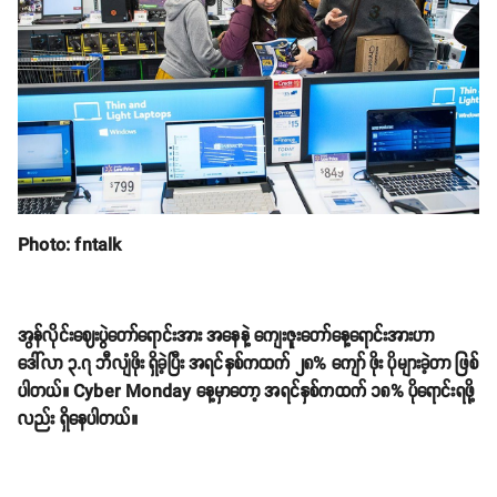
Photo: fntalk
အွန်လိုင်းဈေးပွဲတော်ရောင်းအား အနေနဲ့ ကျေးဇူးတော်နေ့ရောင်းအားဟာ
ဒေါ်လာ ၃.၇ ဘီလျံဖိုး ရှိခဲ့ပြီး အရင်နှစ်ကထက် ၂၈% ကျော် ဖိုး ပိုများခဲ့တာ ဖြစ်
ပါတယ်။ Cyber Monday နေ့မှာတော့ အရင်နှစ်ကထက် ၁၈% ပိုရောင်းရဖို့
လည်း ရှိနေပါတယ်။