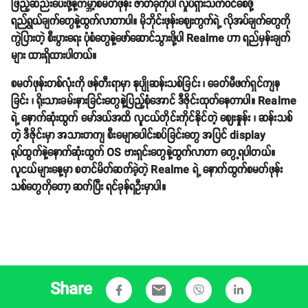
ဖြည့်ဆည်းပေးဖို့နဲ့ကမ္ဘာ့စမတ်ဖုန်း ဇာတ်ခုံကိုပါ လှုပ်ရှားသက်ဝင်စေဖို့
ရည်ရွယ်ချက်တွေနဲ့ထွက်လာတာပါ။ မိုဘိုင်းဖုန်းဈေးကွက်ရဲ့ လိုအပ်ချက်တွေကို
ကွဲပြားတဲ့ စီးပွားရေး ပုံစံတွေနဲ့ဖော်ဆောင်သွားဖို့ပါ Realme ဟာ ရည်မှန်းချက်
များ ထားရှိထားပါတယ်။
စမတ်ဖုန်းတစ်လုံးကို ဖန်တီးရာမှာ နုပျိုဆန်းသစ်ခြင်း ၊ ခေတ်မီဖက်ရှင်ကျန
ခြင်း ၊ ရိုးသားခမ်းနားခြင်းတွေနဲ့ပြည့်စုံအောင် ဒီဇိုင်းထုတ်နေတာပါ။ Realme
ရဲ့ နောက်ဆုံးထွက် မော်ဒယ်အထိ လူငယ်တိုင်းကိုင်နိုင်တဲ့ ဈေးနှုန်း ၊ ဆန်းသစ်
တဲ့ ဒီဇိုင်းမှာ အသားတကျ စီးမျောပေါင်းစပ်ခြင်းတွေ အပြင် display
ရုပ်ထွက်နဲ့နောက်ဆုံးထွက် OS ဗားရှင်းတွေနဲ့ထွက်လာတာ တွေ့ရပါတယ်။
လူငယ်များနေ့မှာ စတင်မိတ်ဆက်ခဲ့တဲ့ Realme ရဲ့ နောက်ထွက်စမတ်ဖုန်း
သစ်တွေကိုတော့ ဆက်ပြီး ရင်ခုန်ရဦးမှာပါ။
Share
email