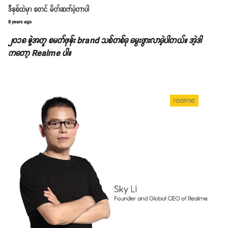
ဒီနှစ်ထဲမှာ စတင် မိတ်ဆက်ခဲ့တာပါ
8 years ago
၂၀၁၈ နဲ့အတူ စမတ်ဖုန်း brand သစ်တစ်ခု မွေးဖွားလာခဲ့ပါတယ်။ အဲ့ဒါ
ကတော့ Realme ပါ။