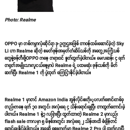
Photo: Realme
OPPO မှာ တစ်ကမ္ဘာလုံးဆိုင်ရာ ဒု-ဥက္ကဌအဖြစ် တာဝန်ထမ်းဆောင်ခဲ့တဲ့ Sky
Li ဟာ Realme ဆိုတဲ့ စမတ်ဖုန်းအမှတ်တံဆိပ်သစ်ကို အတွေ့အကြုံသစ်
တွေနဲ့ဖန်တီးဖို့OPPO ကနေ တရားဝင် နှုတ်ထွက်ခဲ့ပါတယ်။ မေလဆန်း ၄ ရက်
တရုတ်အမျိုးသားလူငယ်နေ့မှာပဲ Realme ရဲ့ ပထမဆုံး ဖုန်းသစ်ကို မိတ်
ဆက်ပြီး Realme 1 ကို ပွဲထုတ် ကြေငြာနိုင်ခဲ့ပါတယ်။
Realme 1 မှာတင် Amazon India အွန်လိုင်းစတိုး့ပလက်ဖောင်းတစ်ခု
တည်းကနေ ရက် ၃၀ အတွင်း အလုံးရေ ၄ သိန်းရောင်းချပြီး တာထွက်ကောင်းခဲ့
ပါတယ်။ Realme 1 နဲ့၃ လခြားပြီး ထွက်ထားတဲ့ Realme 2 မှာလည်း
flash sale ကာလမှာ ၅ မိနစ်အတွင်း အလုံးရေ ၂ သိန်းအထိ စံချိန်တင်
ရောင်းချနိုင်ခဲ့ပါတယ်။ အခုဆို ဈေးကွက်မှာ Realme 2 Pro ပါ ထွက်လာပြီ