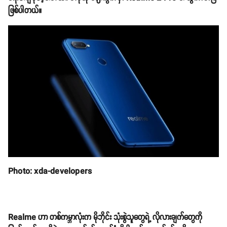
ဖြစ်ပါတယ်။
Photo: xda-developers
Realme ဟာ တစ်ကမ္ဘာလုံးက မိုဘိုင်း သုံးစွဲသူတွေရဲ့ လိုလားချက်တွေကို