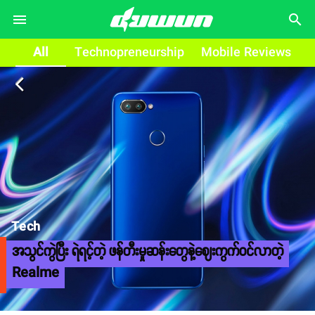
search
All
Technopreneurship
Mobile Reviews
arrow_back_ios
Tech
အသွင်ကွဲပြီး ရဲရင့်တဲ့ ဖန်တီးမှုဆန်းတွေနဲ့ဈေးကွက်ဝင်လာတဲ့
Realme