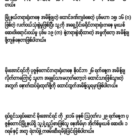
တယ်။
မြို့နယ်တရားရုံးကနေ အမိန့်ချတဲ့ ထောင်ဒဏ်ကျခံစေတဲ့ ပုဒ်မဟာ ၁၅၊ ၁၆ (ဂ)
ဖြစ်တဲ့ လက်ဝယ်သုံးစွဲမှုဖြစ်ပြီး သူ့ကို အရှေ့ပိုင်းခရိုင်တရားရုံးကနေ မူးယစ်
ဆေးဝါးရောင်းဝယ်မှု ပုဒ်မ ၁၉ (က) နဲ့တရားစွဲဆိုထားတဲ့ အမှုကိုတော့ အမိန့်ချ
ဖို့ကျန်နေတာဖြစ်ပါတယ်။
မိုးအောင်ရင်ကို ပုဇွန်တောင်တရားရုံးကနေ နိုဝင်ဘာ ၂၆ ရက်နေ့က အမိန့်ချ
လိုက်တာကြောင့် သူဟာ အချုပ်သားမဟုတ်တော့ဘဲ ထောင်သားဖြစ်သွားတဲ့
အတွက် နောက်ထပ်ရုံးထုတ်ဖို့ကို ထောင်ထွက်အမိန့်ယူရမှာဖြစ်ပါတယ်။
ရုပ်ရှင်သရုပ်ဆောင် မိုးအောင်ရင် ကို ၂၀၁၆ ခုနှစ် သြဂုတ်လ ၂၉ ရက်နေ့က ပု
ဇွန်တောင်မြို့နယ်ရှိ သူ့ရဲ့ရည်စားဖြစ်သူ နေအိမ်မှာ အိုက်စ်မူးယစ် ဆေးဝါး ၁
ဂရမ်နှင့် အတူ ရဲတပ်ဖွဲ့ကဖမ်းဆီးရမိခဲ့ခြင်းဖြစ်ပါတယ်။