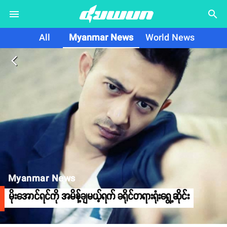
search
All
Myanmar News
World News
arrow_back_ios
Myanmar News
မိုးအောင်ရင်ကို အမိန့်ချမယ့်ရက် ခရိုင်တရားရုံးရွေ့ဆိုင်း