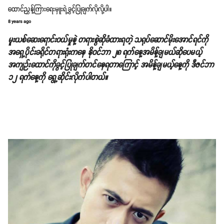
ထောင်ညွှန့်ကြားရေးမှူးရဲ့ခွင့်ပြုချက်လိုလို့ပါ။
8 years ago
မူးယစ်ဆေးရောင်းဝယ်မှုနဲ့ တရားစွဲဆိုခံထားရတဲ့ သရုပ်ဆောင်မိုးအောင်ရင်ကို
အရှေ့ပိုင်းခရိုင်တရားရုံးကနေ နိုဝင်ဘာ ၂၈ ရက်နေ့အမိန့်ချမယ်ဆိုပေမယ့်
အကျဉ်းထောင်ကိုခွင့်ပြုချက်တင်နေရတာကြောင့် အမိန့်ချမယ့်နေ့ကို ဒီဇင်ဘာ
၁၂ ရက်နေ့ကို ရွေ့ဆိုင်းလိုက်ပါတယ်။