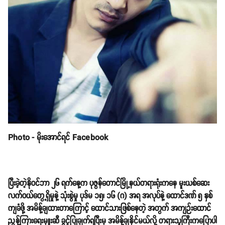
Photo - မိုးအောင်ရင် Facebook
ပြီးခဲ့တဲ့နိုဝင်ဘာ ၂၆ ရက်နေ့က ပုဇွန်တောင်မြို့နယ်တရားရုံးကနေ မူးယစ်ဆေး
လက်ဝယ်တွေ့ရှိမှုနဲ့ သုံးစွဲမှု ပုဒ်မ ၁၅၊ ၁၆ (ဂ) အရ အလုပ်နဲ့ ထောင်ဒဏ် ၅ နှစ်
ကျခံဖို့ အမိန့်ချထားတာကြောင့် ထောင်သားဖြစ်နေတဲ့ အတွက် အကျဉ်းထောင်
ညွှန့်ကြားရေးမှူးဆီ ခွင့်ပြုချက်ရပြီးမှ အမိန့်ချနိုင်မယ်လို့ တရားသူကြီးကပြောပါ