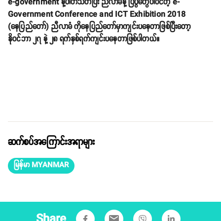
e-government နဲ့ပါတ်သတ်ပြီး ညီလာခံနဲ့ ပြပွဲတွေပါဝင်တဲ့ e-
Government Conference and ICT Exhibition 2018
(နေပြည်တော်) ညီလာခံ ကိုနေပြည်တော်မှာကျင်းပနေတာဖြစ်ပြီးတော့
နိုဝင်ဘာ ၂၇ နဲ့ ၂၈ ရက်နှစ်ရက်ကျင်းပနေတာဖြစ်ပါတယ်။
ဆက်စပ်အကြောင်းအရာများ
မြန်မာ MYANMAR
Share
email