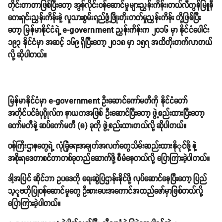
တိုင်းတာတာဖြစ်ပြီးတော့ အွန်လိုင်းဝန်ဆောင်မှုများညွှန်းကိန်း၊တယ်လီကွန်မြူနီ
ကေးရှင်းညွှန်းကိန်းနဲ့ လူသားစွမ်းရည်ဖွံ့ဖြိုးတိုးတက်မှုညွှန်းကိန်း တို့ဖြစ်ပြီး
တော့ မြန်မာနိုင်ငံရဲ့ e-government ညွှန်းကိန်းက ၂၀၁၆ မှာ နိုင်ငံပေါင်း
၁၉၃ နိုင်ငံမှာ အဆင့် ၁၆၉ ရှိပြီးတော့ ၂၀၁၈ မှာ ၁၅၇ အထိတိုးတက်လာတယ်
လို့ ဆိုပါတယ်။
မြန်မာနိုင်ငံမှာ e-government ဦးဆောင်ကော်မတီကို နိုင်ငံတော်
အတိုင်ပင်ခံပုဂ္ဂိုလ်က နာယကအဖြစ် ဦးဆောင်ပြီးတော့ ဖွဲ့စည်းထားပြီးတော့
ကော်မတီနဲ့ ဆပ်ကော်မတီ (၈) ခုကို ဖွဲ့စည်းထားတယ်လို့ ဆိုပါတယ်။
ဝန်ကြီးဌာနတွေရဲ့ လုံခြုံရေးအချက်အလက်တွေသိမ်းဆည်းထားနိုုင်ဖို့ နဲ့
အစိုးရဒေတာစင်တာတစ်ခုတည်ဆောက်ဖို့ စီမံနေတယ်လို့ ပြောကြားခဲ့ပါတယ်။
ဒါ့အပြင် ဆိုင်ဘာ ဥပဒေကို ရေးဆွဲပြဌာန်းနိုင်ဖို့ လုပ်ဆောင်နေပြီးတော့ ပြည်
သ့ူဗဟိုပြုဝန်ဆောင်မှုတွေ ဦးစားပေးအကောင်အထည်ဖော်မှာဖြစ်တယ်လို့
ပြောကြားခဲ့ပါတယ်။