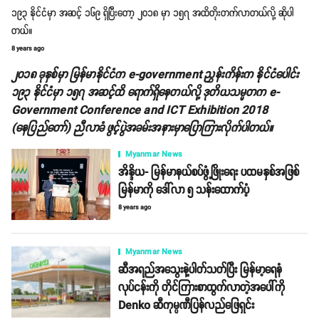
၁၉၃ နိုင်ငံမှာ အဆင့် ၁၆၉ ရှိပြီးတော့ ၂၀၁၈ မှာ ၁၅၇ အထိတိုးတက်လာတယ်လို့ ဆိုပါ
တယ်။
8 years ago
၂၀၁၈ ခုနှစ်မှာ မြန်မာနိုင်ငံက e-government ညွှန်းကိန်းက နိုင်ငံပေါင်း
၁၉၃ နိုင်ငံမှာ ၁၅၇ အဆင့်ထိ ရောက်ရှိနေတယ်လို့ ဒုတိယသမ္မတက e-
Government Conference and ICT Exhibition 2018
(နေပြည်တော်) ညီလာခံ ဖွင့်ပွဲအခမ်းအနားမှာပြောကြားလိုက်ပါတယ်။
Myanmar News
အိန္ဒိယ- မြန်မာနယ်စပ်ဖွံ့ဖြိုးရေး ပထမနှစ်အဖြစ်
မြန်မာကို ဒေါ်လာ ၅ သန်းထောက်ပံ့
8 years ago
Myanmar News
ဆီအရည်အသွေးနဲ့ပါတ်သတ်ပြီး မြန်မာ့ရေနံ
လုပ်ငန်းကို တိုင်ကြားစာထွက်လာတဲ့အပေါ်ကို
Denko ဆီကုမ္ပဏီပြန်လည်ဖြေရှင်း