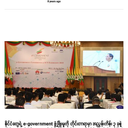
8 years ago
နိုင်ငံတွေရဲ့ e-government ဖွံ့ဖြိုးမှုကို တိုင်းတာရာမှာ အညွှန်းကိန်း ၃ ခုနဲ့