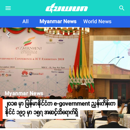
search
All
Myanmar News
World News
arrow_back_ios
Myanmar News
၂၀၁၈ မှာ မြန်မာနိုင်ငံက e-government ညွှန်းကိန်းက
နိုင်ငံ ၁၉၃ မှာ ၁၅၇ အဆင့်ထိရောက်ရှိ