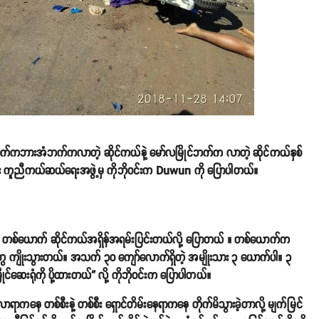
ောက်ကဘားအံဘက်ကလာတဲ့ ဆိုင်ကယ်နဲ့ မော်လမြိုင်ဘက်က လာတဲ့ ဆိုင်ကယ်နှစ်
ုဘိုဝင်း ကူညီကယ်ဆယ်ရေးအဖွဲ့မှ ကိုဘိုဝင်းက Duwun ကို ပြောပါတယ်။
စ်ယောက် ဆိုင်ကယ်အရှိန်အရမ်းပြင်းတယ်လို့ ပြောတယ် ။ တစ်ယောက်က
 ကျိုးသွားတယ်။ အသက် ၃၀ ကျော်လောက်ရှိတဲ့ အမျိုးသား ၃ ယောက်ပါ။ ၃
ဆေးရုံကို ပို့ထားတယ်” လို့ ကိုဘိုဝင်းက ပြောပါတယ်။
်လာရာကနေ တစ်စီးနဲ့ တစ်စီး ရှောင်တိမ်းနေရာကနေ တိုက်မိသွားခဲ့တာလို့ မျက်မြင်