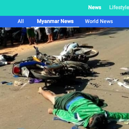
News
Lifestyl
All
Myanmar News
World News