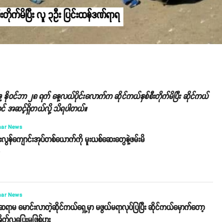
းတိုက်မိပြီး လူ ၃ဦး ပြင်းထန်ဒဏ်ရာရ
ေ့ နိုဝင်ဘာ ၂၈ ရက် နေ့လယ်ပိုင်းလောက်က ဆိုင်ကယ်နှစ်စီးတိုက်မိပြီး ဆိုင်ကယ်
င် အဆင့်ရှိတယ်လို့ သိရပါတယ်။
ar News
လွန်ကျောင်းအုပ်တစ်ယောက်ကို မူးယစ်ဆေးတွေနဲ့ဖမ်းမိ
o
ar News
ဆရာမ မောင်းလာတဲ့ဆိုင်ကယ်ရှေ့မှာ မဖွယ်မရာလုပ်ပြပြီး ဆိုင်ကယ်မှောက်တော့
ိတ်လုပြေးမှုဖြစ်ပွား