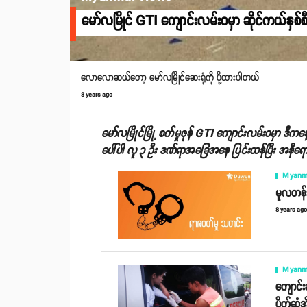
မော်လမြိုင် GTI ကျောင်းလမ်းဝမှာ ဆိုင်ကယ်နှစ်စီ
လောလောဆယ်တော့ မော်လမြိုင်ဆေးရုံကို ပို့ထားပါတယ်
8 years ago
မော်လမြိုင်မြို့ စက်မှုဇုန် GTI ကျောင်းလမ်းဝမှာ ဒီကန
ပေါ်ပါ လူ ၃ ဦး ဒဏ်ရာအခြေအနေ ပြင်းထန်ပြီး အနီရော
Myanm
မူလတန်း
8 years ag
Myanm
ကျောင်း
ပိုက်ဆံအ