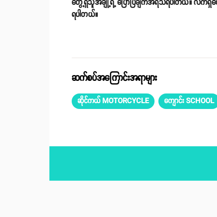
တွေ့ရှိသူအချို့ရဲ့ ပြောပြချက်အရသိရပါတယ်။ လက်ရှိတော့
ရပါတယ်။
ဆက်စပ်အကြောင်းအရာများ
ဆိုင်ကယ် MOTORCYCLE
ကျောင်း SCHOOL