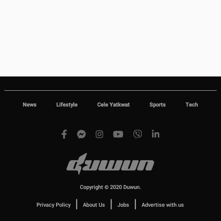
News
Lifestyle
Cele Yatkwat
Sports
Tech
Copyright © 2020 Duwun.
|
|
|
Privacy Policy
About Us
Jobs
Advertise with us