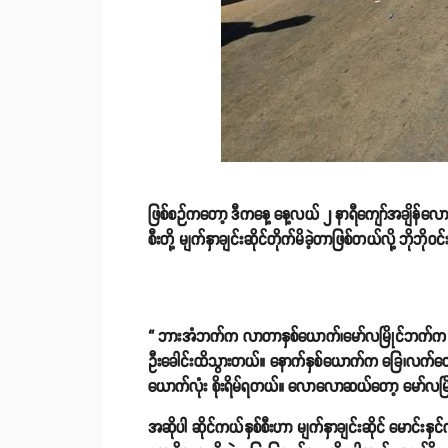
ဖြစ်စဉ်ကတော့ ဒီကနေ့ နေ့လယ် ၂ နာရီကျော်အချိန်လ
စီးတို့ မျက်နှာချင်းဆိုင်တိုက်မိခဲ့တာဖြစ်တယ်လို့ ဘိ
“ ဘားအံဘက်က လာတာနှစ်ယောက်၊မော်လမြိုင်ဘက်က တ
ဦးခေါင်းထိသွားတယ်။ နောက်နှစ်ယောက်က ခြေ၊လက်တွေ
ယောက်လုံး စိုးရိမ်ရတယ်။ လောလောဆယ်တော့ မော်လမြိုင်
အဆိုပါ ဆိုင်ကယ်နှစ်စီးဟာ မျက်နှာချင်းဆိုင် မောင်းနှင