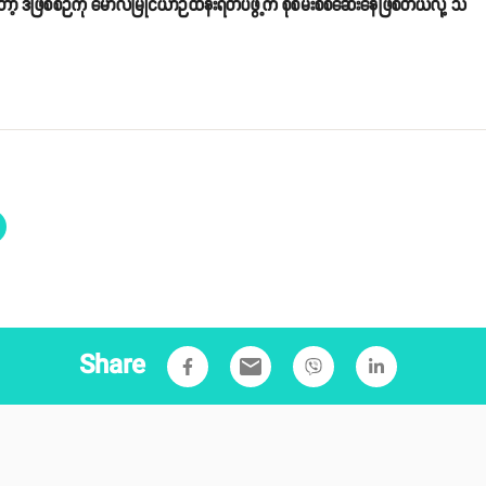
 ဒီဖြစ်စဉ်ကို မော်လမြိုင်ယာဉ်ထိန်းရဲတပ်ဖွဲ့က စုံစမ်းစစ်ဆေးနေဖြစ်တယ်လို့ သိ
Share
email