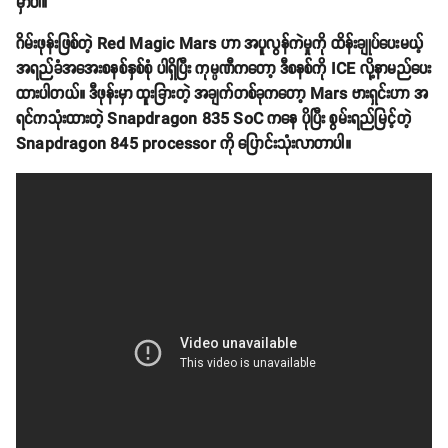
မှာပါ။
ဂိမ်းဖုန်းဖြစ်တဲ့ Red Magic Mars ဟာ အပူလွန်ကဲမှုကို ထိန်းချုပ်ပေးမယ့်
အရည်ခံအအေးစနစ်နှစ်စုံ ပါရှိပြီး ကုမ္ပဏီကတော့ ဒီစနစ်ကို ICE လို့နာမည်ပေး
ထားပါတယ်။ ဒီဖုန်းမှာ ထူးခြားတဲ့ အချက်တစ်ခုကတော့ Mars ဗားရှင်းဟာ အ
ရင်ကသုံးထားတဲ့ Snapdragon 835 SoC ကနေ ပိုပြီး စွမ်းရည်မြင့်တဲ့
Snapdragon 845 processor ကို ပြောင်းသုံးလာတာပါ။