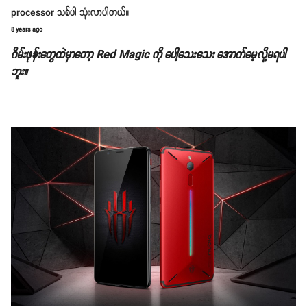
processor သစ်ပါ သုံးလာပါတယ်။
8 years ago
ဂိမ်းဖုန်းတွေထဲမှာတော့ Red Magic ကို ပေါ့သေးသေး အောက်မေ့လို့မရပါ
ဘူး။