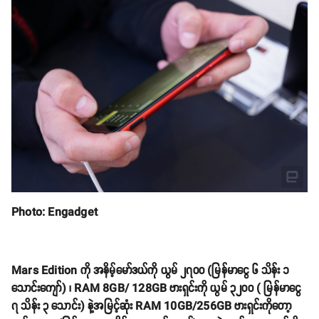
Photo: Engadget
Mars Edition ကို အနိမ့်မော်ဒယ်ကို ယွမ် ၂၇၀၀ (မြန်မာငွေ ၆ သိန်း ၁
သောင်းကျော်) ၊ RAM 8GB/ 128GB ဗားရှင်းကို ယွမ် ၃၂၀၀ ( မြန်မာငွေ
၇ သိန်း ၃ သောင်း) နဲ့အမြင့်ဆုံး RAM 10GB/256GB ဗားရှင်းကိုတော့