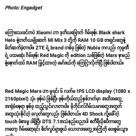
Photo: Engadget
မကြာသေးခင်ကပဲ Xiaomi ဟာ ဒုတိယမြောက် ဂိမ်းဖုန်း Black shark
Helo နဲ့တတိယမျိုးဆက် Mi Mix 3 တို့ကို RAM 10 GB ဗားရှင်းတွေနဲ့
မိတ်ဆက်ခဲ့တာပါ။ ZTE ရဲ့ brand တစ်ခု ဖြစ်တဲ့ Nubia ကလည်း ကုမ္ပဏီ
ရဲ့ ပထမဆုံး ဂိမ်းဖုန်း Red Magic ကို edition သစ်ဖြစ်တဲ့ Mars နာမည်
နဲ့နောက်ထပ် RAM မြှင့်ထားတဲ့ မော်ဒယ်ကို ကြေငြာလိုက်ပြီ ဖြစ်ပါတယ်။
Red Magic Mars ဟာ မူရင်း ၆ လက်မ IPS LCD display (1080 x
2160pixel) သုံး ဖုန်းပဲ ဖြစ်ပြီး ဖုန်းကိုယ်ထည်နှစ်ဘက်မှာ အထိအတွေ့
အာရုံခံနေရာ နှစ်ခု ထည့်သွင်းလာတာပါ။ မိုဘိုင်းလ်ဂိမ်းသမားတွေအတွက်
အထူးသုံးနိုင်တဲ့ ခလုတ်တွေလည်း ဖြစ်ပါတယ်။ 4D Shock လို့ခေါ်တဲ့
touch ခံစားမှု ပါရှိပြီး DTS 7.1အသံနည်းပညာပါ စတီရီယိုစပီကာတွေ
ကတော့ ဂိမ်းဆော့ရင်း စိတ်လှုပ်ရှားဖွယ် သောတအတွေ့အကြုံကို ပေးစွမ်းသွား