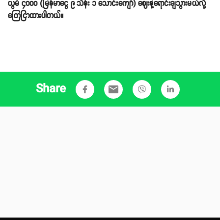
ယွမ် ၄၀၀၀ (မြန်မာငွေ ၉ သိန်း ၁ သောင်းကျော်) ဈေးနဲ့ရောင်းချသွားမယ်လို့
ကြေငြာထားပါတယ်။
Share
email