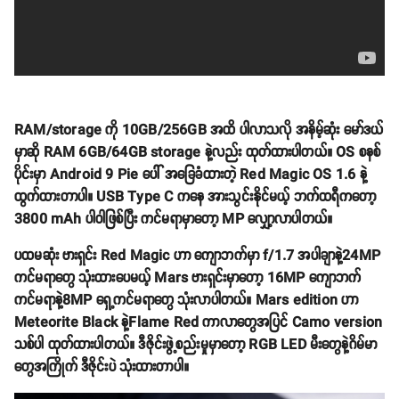
RAM/storage ကို 10GB/256GB အထိ ပါလာသလို အနိမ့်ဆုံး မော်ဒယ်
မှာဆို RAM 6GB/64GB storage နဲ့လည်း ထုတ်ထားပါတယ်။ OS စနစ်
ပိုင်းမှာ Android 9 Pie ပေါ် အခြေခံထားတဲ့ Red Magic OS 1.6 နဲ့
ထွက်ထားတာပါ။ USB Type C ကနေ အားသွင်းနိုင်မယ့် ဘက်ထရီကတော့
3800 mAh ပါဝါဖြစ်ပြီး ကင်မရာမှာတော့ MP လျှော့လာပါတယ်။
ပထမဆုံး ဗားရှင်း Red Magic ဟာ ကျောဘက်မှာ f/1.7 အပါချာနဲ့24MP
ကင်မရာတွေ သုံးထားပေမယ့် Mars ဗားရှင်းမှာတော့ 16MP ကျောဘက်
ကင်မရာနဲ့8MP ရှေ့ကင်မရာတွေ သုံးလာပါတယ်။ Mars edition ဟာ
Meteorite Black နဲ့Flame Red ကာလာတွေအပြင် Camo version
သစ်ပါ ထုတ်ထားပါတယ်။ ဒီဇိုင်းဖွဲ့စည်းမှုမှာတော့ RGB LED မီးတွေနဲ့ဂိမ်မာ
တွေအကြိုက် ဒီဇိုင်းပဲ သုံးထားတာပါ။