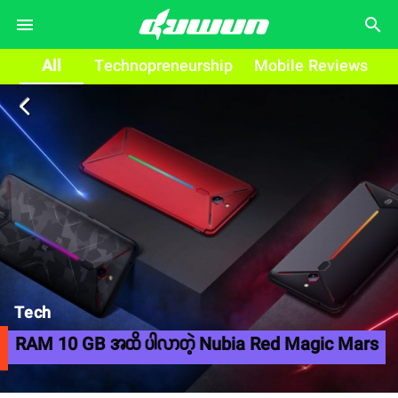
search
All
Technopreneurship
Mobile Reviews
arrow_back_ios
Tech
RAM 10 GB အထိ ပါလာတဲ့ Nubia Red Magic Mars