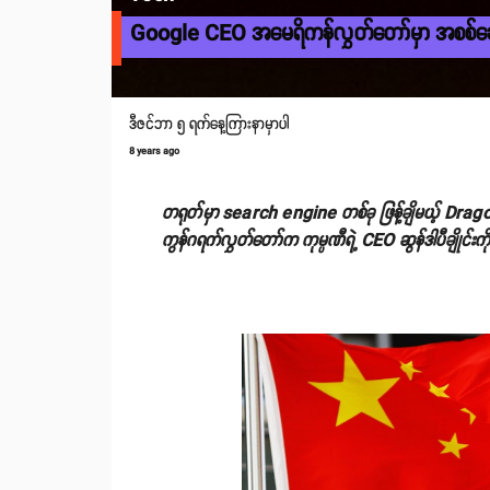
Google CEO အမေရိကန်လွှတ်တော်မှာ အစစ်ဆ
ဒီဇင်ဘာ ၅ ရက်နေ့ကြားနာမှာပါ
8 years ago
တရုတ်မှာ search engine တစ်ခု ဖြန့်ချိမယ့် Drag
ကွန်ဂရက်လွှတ်တော်က ကုမ္ပဏီရဲ့ CEO ဆွန်ဒါပီချိုင်းက