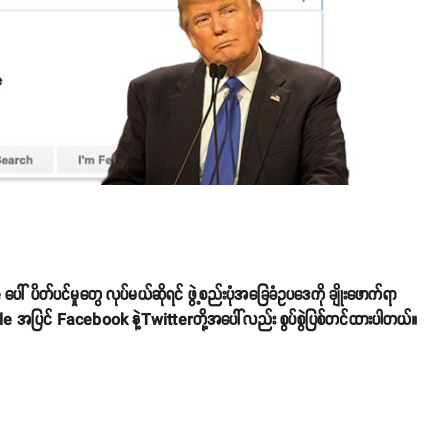
ိတ်ပင်မှုတွေ လုပ်မယ်ဆိုရင် ဖွဲ့စည်းပုံအခြေခံဥပဒေကို ချိုးဖောက်ရာ
ogle အပြင် Facebook နဲ့Twitterတို့အပေါ်လည်း စွပ်စွဲပြစ်တင်ထားပါတယ်။