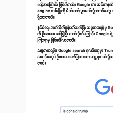
မယ့်အကြောင်း ဖြစ်ပါတယ်။ Google ဟာ အင်တာနက်ဆင်
engine တစ်မျိုးကို မိတ်ဆက်သွားမယ်လို့သတင်းတွေ ထွ
ရှိထားတာပါ။
နိုင်ငံရေး ဘက်လိုက်မှုနဲ့ပတ်သက်ပြီး သမ္မတထရမ့်မှ 
ကို ဦးစားပေး ဖော်ပြပြီး ဘက်လိုက်ကြောင်း Google ရဲ့ 
ကြားနာမှု ဖြစ်ပေါ်လာတာပါ။
သမ္မတထရမ့်မှ Google search ရလဒ်တွေမှာ Trump 
သတင်းတွေပဲ ဦးစားပေး ဖော်ပြထားတာ တွေ့ရတယ်လို့သမ္မတအိ
တယ်။