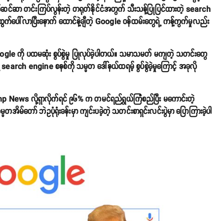
ဆာ တင်းကြပ်လွန်းတဲ့ တရုတ်နိုင်ငံအတွက် သီးသန့်ပြုပြင်ထားတဲ့ search
က်ပေါ်လာပြီးနောက် ထောင်နဲ့ချီတဲ့ Google ဝန်ထမ်းတွေရဲ့ ကန့်ကွက်မှုလည်း
Google ကို ပထမဆုံး စွပ်စွဲမှု ပြုလုပ်ခဲ့ပါတယ်။ သမာသမတ် မကျတဲ့ သတင်းတွေ
search engine စနစ်ကို သမ္မတ ဒေါ်နယ်ထရမ့် စွပ်စွဲခဲ့မှုကြောင့် အခုလို
News လို့ရှာလိုက်ရင် ၉၆% က တမင်ရည်ရွယ်ကြံစည်ပြီး မကောင်းတဲ့
မ်တော် ဘဲဥပုံရုံးခန်းမှာ ကျင်းပခဲ့တဲ့ သတင်းစာရှင်းလင်းပွဲမှာ ပြောကြားခဲ့ပါ