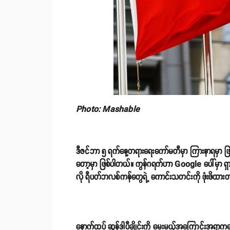
Photo: Mashable
ဒီဇင်ဘာ ၅ ရက်နေ့တရားရေးကော်မတီမှာ ကြားနာရမှာ ဖြစ်ပ
တော့မှာ ဖြစ်ပါတယ်။ ကွန်ဂရက်ဟာ Google ပေါ်မှာ ရှာဖ
လို ရီပတ်ဘလစ်ကန်တွေရဲ့ ကောင်းသတင်းကို ဖုံးဖိထားတယ
နောက်ထပ် ဆွန်ဒါပီချိုင်းကို မေးမယ့်အကြောင်းအရာ