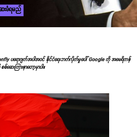
ေးခံရမည်
onfly ပရောဂျက်အပါအဝင် နိုင်ငံရေးဘက်လိုက်မှုပေါ် Google ကို အမေရိကန်
ို စစ်ဆေးကြားနာတော့မှာပါ။