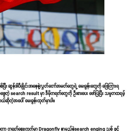
ြီး ဆွန်ဒါပီချိုင်းအနေနဲ့လွှတ်တော်အမတ်တွေရဲ့ မေးခွန်းတွေကို ဖြေကြားရ
ွေတဲ့ search result မှာ ဒီမိုကရက်တွေကို ဦးစားပေး ဖော်ပြပြီး သမ္မတထရမ့်
်ဆိုတဲ့အပေါ် မေးခွန်းထုတ်မှာပါ။
ကတော့ တရုတ်ဈေးကွက်မှာ Dragonfly နာမည်နဲ့search enging သစ် ဖွင့်