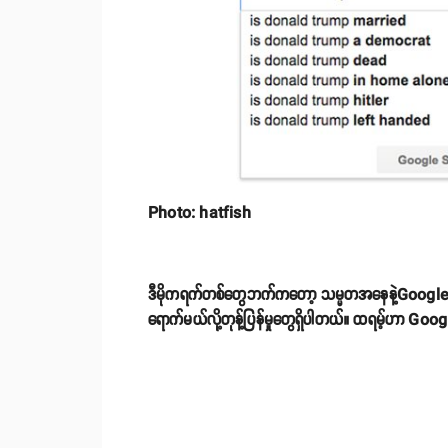
Photo: hatfish
ဒီမိုကရက်တစ်တွေဘက်ကတော့ သမ္မတအနေနဲ့Google ပေါ် ပ
ရောက်မယ်လို့တုန့်ပြန်မှုတွေရှိပါတယ်။ ထရမ့်ဟာ Go