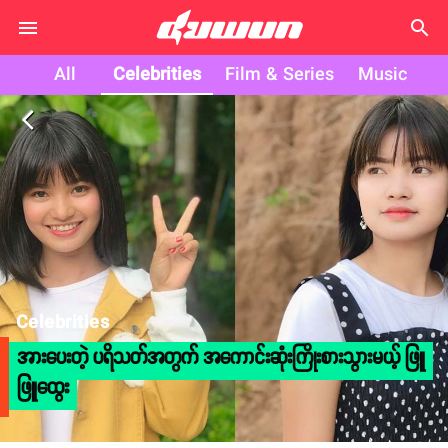
search
All
Celebrities
Film & Series
Music
arrow_back_ios
Celebrities
အားပေးတဲ့ ပရိသတ်အတွက် အကောင်းဆုံးကြိုးစားသွားမယ့် ဖြူ
ဖြူထွေး