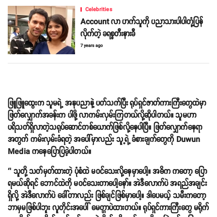
Celebrities
Account လာ ဟက်သူကို ပညာသားပါပါတုံ့ပြန်
လိုက်တဲ့ ခရစ္စတီးနားခီ
7 years ago
ဖြူဖြူထွေးက သူမရဲ့ အနုပညာနဲ့ ပတ်သက်ပြီး ရုပ်ရှင်ဇာတ်ကားကြီးတွေထဲမှာ
ဖြတ်လျှောက်အခန်းက ပါဖို့ လာကမ်းလှမ်းကြတယ်လို့ဆိုပါတယ်။ သူမဟာ
ပရိသတ်ရှိလာတဲ့သရုပ်ဆောင်တစ်ယောက်ဖြစ်လို့နေပါပြီ။ ဖြတ်လျှောက်နေရာ
အတွက် ကမ်းလှမ်းခံရတဲ့ အပေါ်မှာလည်း သူ့ရဲ့ ခံစားချက်တွေကို Duwun
Media ကနေပြောပြခဲ့ပါတယ်။
‘’ သူတို့ သတ်မှတ်ထားတဲ့ ပုံစံထဲ မဝင်သေးလို့နေမှာပေါ့။ အဓိက ကတော့ ပြော
ရမယ်ဆိုရင် ဘောင်ထဲကို မဝင်သေးတာပေါ့နော်။ အဲဒီလောက်ပဲ အရည်အချင်း
ရှိလို့ အဲဒီလောက်ပဲ ခေါ်တာလည်း ဖြစ်ချင်ဖြစ်မှာပေါ့။ ဒါပေမယ့် သမီးကတော့
ဘာမှမဖြစ်ပါဘူး လူတိုင်းအပေါ် မေတ္တာပဲထားတယ်။ ရုပ်ရှင်ကားကြီးတွေ မရိုက်