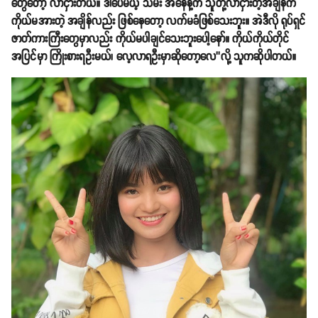
တွေတော့ လာငှားတယ်။ ဒါပေမယ့် သမီး အနေနဲ့က သူတို့လာငှားတဲ့အချိန်က
ကိုယ်မအားတဲ့ အချိန်လည်း ဖြစ်နေတော့ လက်မခံဖြစ်သေးဘူး။ အဲဒီလို ရုပ်ရှင်
ဇာတ်ကားကြီးတွေမှာလည်း ကိုယ်မပါချင်သေးဘူးပေါ့နော်။ ကိုယ်ကိုယ်တိုင်
အပြင်မှာ ကြိုးစားရဦးမယ်၊ လေ့လာရဦးမှာဆိုတော့လေ’’လို့ သူကဆိုပါတယ်။