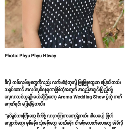
Photo: Phyu Phyu Htway
ဒီလို ကမ်းလှမ်းမှုတွေကိုလည်း လက်မခံခဲ့ဘူးလို့ ဖြူဖြူထွေးက ပြောပါတယ်။
သရုပ်ဆောင် အလုပ်လုပ်နေရတာဖြစ်တဲ့အတွက် အရည်အချင်းပြည့်ဝဖို့
လေ့လာသင်ယူရဦးမယ်ဆိုပြီးတော့ Aroma Wedding Show ပွဲကို တက်
ရောက်ရင်း ဖြေဆိုခဲ့တာပါ။
‘’ရုပ်ရှင်ကားကြီးတွေ ရိုက်ဖို့ လာငှားကြတာတော့ရှိတယ်။ ဒါပေမယ့် ဖြတ်
လျှောက်တွေ၊ နှစ်ခန်း၊ သုံးခန်းတွေ၊ ဆယ်ခန်း၊ ငါးခန်းလောက်လေးတွေ အဲဒီလို