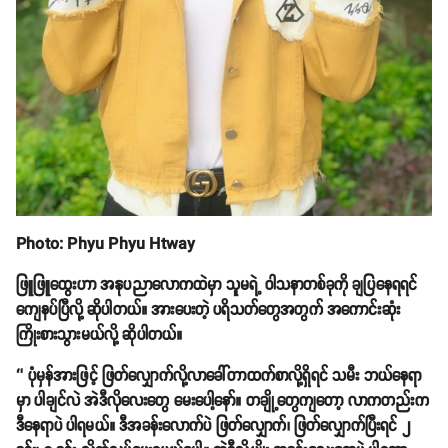
Photo: Phyu Phyu Htway
ဖြူဖြူထွေးဟာ အနုပညာလောကထဲမှာ သူမရဲ့ ဝါသနာတစ်ခုကို ချပြနေရရင်
ကျေနပ်ပြီလို့ ဆိုပါတယ်။ အားပေးတဲ့ ပရိသတ်တွေအတွက် အကောင်းဆုံး
ကြိုးစားသွားမယ်လို့ ဆိုပါတယ်။
‘’ ပုံမှန်အားဖြင့် ဖြတ်လျှောက်လို့လာခေါ်တာထက်စာလို့ရှိရင် သမီး ဘယ်နေရာ
မှာ ပါချင်လဲ အဲဒီလိုလေးတွေ မေးပေါ့နော်။ တချို့တွေကျတော့ လာကတည်းက
ဒီနေရာပဲ ပါရမယ်။ ဒီအခန်းလောက်ပဲ ဖြတ်လျှောက်၊ ဖြတ်လျှောက်ပြီးရင် ၂