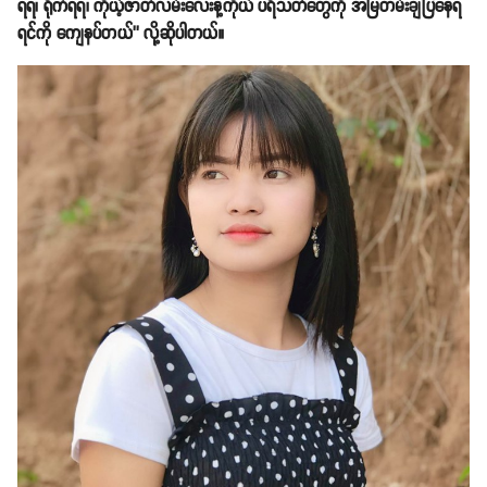
ရရ၊ ရိုက်ရရ၊ ကိုယ့်ဇာတ်လမ်းလေးနဲ့ကိုယ် ပရိသတ်တွေကို အမြဲတမ်းချပြနေရ
ရင်ကို ကျေနပ်တယ်’’ လို့ဆိုပါတယ်။