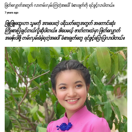
ဖြတ်လျှောက်အတွက် လာကမ်းလှမ်းကြတဲ့အပေါ် ခံစားချက်ကို ရင်ဖွင့်လာပါတယ်။
7 years ago
ဖြူဖြူထွေးဟာ သူမကို အားပေးတဲ့ ပရိသတ်တွေအတွက် အကောင်းဆုံး
ကြိုးစားပြချင်တယ်လို့ဆိုပါတယ်။ ဒါပေမယ့် ဇာတ်ကားထဲမှာ ဖြတ်လျှောက်
အခန်းပါဖို့ ကမ်းလှမ်းခံခဲ့ရတဲ့အပေါ် ခံစားချက်တွေ ရင်ဖွင့်ပြောပြလာပါတယ်။