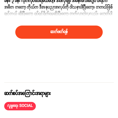
ခန်း၊ ၃ ခန်း လိုက်လုပ်ပေးရမယ်ပေါ့။ အဲဒီလိုမျိုး အခန်းလေးတွေပဲ ပါရတာ
အဓိက ကတော့ ကိုယ်က ဒီအနုပညာအလုပ်ကို ဝါသနာပါပြီးတော့၊ တကယ်ဖြစ်
ချင်တယ် ဆိုပြီးတော့ ရုပ်ရှင်ရိုက်ရမှဆိုပြီးတော့ တက်လာတဲ့လူလည်း မဟုတ်ပါ
ဘူး’’ လို့ ဆက်လက်ပြောပြခဲ့ပါတယ်။
ဆက်ဖတ်ရန်
ဆက်စပ်အကြောင်းအရာများ
လူမှုရေး SOCIAL