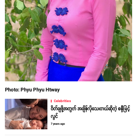
Photo: Phyu Phyu Htway
Celebrities
ဝိတ်ချဖို့အတွက် အချိန်လိုသေးတယ်ဆိုတဲ့ စန္ဒီမြင့်
လွင်
7 years ago