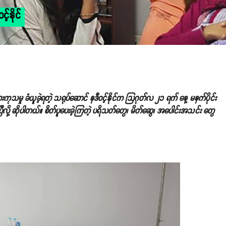
့်နိုင်
မှု ခံယူခဲ့ရတဲ့ သရုပ်ဆောင် နဒီဝင့်နိုင်က သြဂုတ်လ ၂၁ ရက် နေ့ မနက်ပိုင်း
ပြီလို့ ဆိုပါတယ်။ စိတ်ပူပေးခဲ့ကြတဲ့ ပရိသတ်တွေ၊ မိတ်ဆွေ၊ အပေါင်းအသင်း တွေ