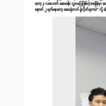
တော့ ၃ လလောက် ဆေးခန်း သွားမပြဖြစ်တဲ့အချိန်မှာ ရေ
နောက် ၂ ရက်နေတော့ ဆေးရုံတက် ခွဲလိုက်ရတာပဲ'' လို့ 