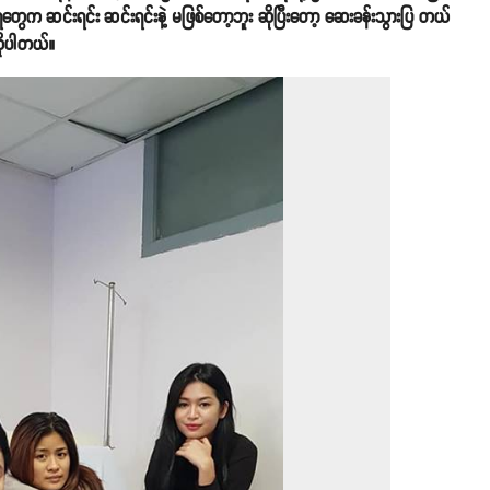
တွေက ဆင်းရင်း ဆင်းရင်းနဲ့ မဖြစ်တော့ဘူး ဆိုပြီးတော့ ဆေးခန်းသွားပြ တယ်
ဆိုပါတယ်။