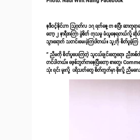
Photo: Nadi Wint Naing Facebook
နဒီဝင့်နိုင်ဟာ သြဂုတ်လ ၁၇ ရက်နေ့ က စပြီး ဆာကူရာဆ
တော့ ၂ နာရီအကြာ ခွဲစိတ် ကုသမှု ခံယူနေရတယ်လို့ 
သွားရောက် သတင်းမေးခဲ့ကြပါတယ်။ သူ့ကို စိတ်ပူခဲ့က
'' ညီမကို စိတ်ပူပေးကြတဲ့ သူငယ်ချင်းတွေရော၊ ညီအစ
တင်ပါတယ်။ ဖေ့စ်ဘွတ်ကနေပြီးတော့ စာတွေ၊ Comment တွ
သုံး ရင်း မူးလို့ ပရိသတ်တွေ စိတ်ကွက်မှာ စိုးလို့ ညီမ