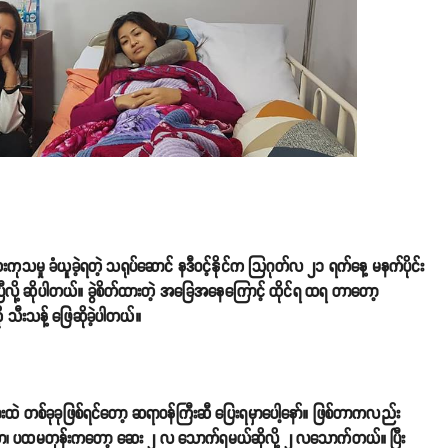
မှု ခံယူခဲ့ရတဲ့ သရုပ်ဆောင် နဒီဝင့်နိုင်က သြဂုတ်လ ၂၁ ရက်နေ့ မနက်ပိုင်း
ေပြီလို့ ဆိုပါတယ်။ ခွဲစိတ်ထားတဲ့ အခြေအနေကြောင့် ထိုင်ရ ထရ တာတော့
ီးသန့် ဖြေဆိုခဲ့ပါတယ်။
ားထဲ တစ်ခုခုဖြစ်ရင်တော့ ဆရာဝန်ကြီးဆီ ပြေးရမှာပေါ့နော်။ ဖြစ်တာကလည်း
 တည်တာ၊ ပထမတုန်းကတော့ ဆေး ၂ လ သောက်ရမယ်ဆိုလို့ ၂ လသောက်တယ်။ ပြီး