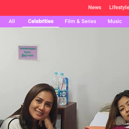
News
Lifestyl
All
Celebrities
Film & Series
Music