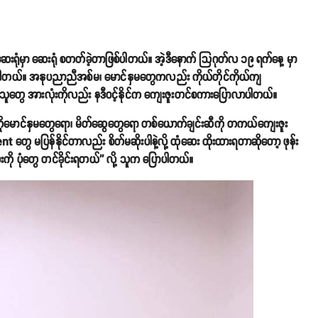
ေးရုံမှာ ဆေးရုံ စတတ်ခဲ့တာဖြစ်ပါတယ်။ အဲ့ဒီနောက် သြဂုတ်လ ၁၉ ရက်နေ့ မှာ
ဆိုပါတယ်။ အနုပညာညီအစ်မ၊ မောင်နှမတွေကလည်း ကိုယ်တိုင်ကိုယ်ကျ
ြ သူတွေ အားလုံးကိုလည်း နဒီဝင့်နိုင်က ကျေးဇူးတင်စကားပြောလာပါတယ်။
်ကိုမောင်နှမတွေရော၊ မိတ်ဆွေတွေရော တစ်ယောက်ချင်းဆီကို တကယ်ကျေးဇူး
ေ မပြန်နိုင်တာလည်း စိတ်မဆိုးပါနဲ့လို့ ထုံဆေး ထိုးထားရတာဆိုတော့ ဖုန်း
လေးကို ပုံတွေ တင်ခိုင်းရတယ်'' လို့ သူက ပြောပါတယ်။