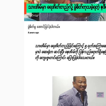
သားအိမ်မှာ ရေအိတ်တည်လို့ ခွဲစိတ်ကုသခဲ့ရတဲ့ နဒီဝင
ခွဲစိတ်မှု အောင်မြင်ခဲ့ပါတယ်။
8 years ago
သားအိမ်မှာ ရေအိတ်တည်ခြင်းကြောင့် ၅ ရက်အကြာဆေးကုသ
မှာပဲ ဆေးရုံက ဆင်းပြီး နေအိမ်ကို ပြန်လည်ရောက်ရှိနေ
ကို ကျေးဇူးတင်ကြောင်း ပြောပြခဲ့ပါသေးတယ်။