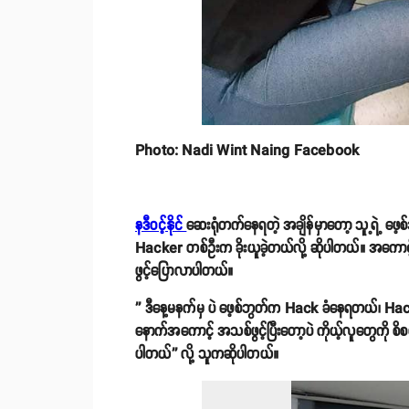
Photo: Nadi Wint Naing Facebook
နဒီဝင့်နိုင်
ဆေးရုံတက်နေရတဲ့ အချိန်မှာတော့ သူ့ရဲ့ ဖေ
Hacker တစ်ဦးက ခိုးယူခဲ့တယ်လို့ ဆိုပါတယ်။ အကောင့်
ဖွင့်ပြောလာပါတယ်။
'' ဒီနေ့မနက်မှ ပဲ ဖေ့စ်ဘွတ်က Hack ခံနေရတယ်၊ H
နောက်အကောင့် အသစ်ဖွင့်ပြီးတော့ပဲ ကိုယ့်လူတွေကို 
ပါတယ်'' လို့ သူကဆိုပါတယ်။