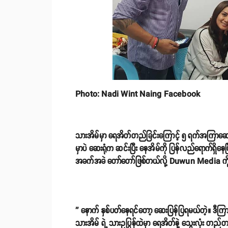
Photo: Nadi Wint Naing Facebook
သားအိမ်မှာ ရေအိတ်တည်ခြင်းကြောင့် ၅ ရက်အကြာဆေးကုသ
မှာပဲ ဆေးရုံက ဆင်းပြီး နေအိမ်ကို ပြန်လည်ရောက်ရှိန
အခက်အခဲ တော်တော်ဖြစ်တယ်လို့ Duwun Media ကို သ
'' နောက် နှစ်ပတ်နေရင်တော့ ဆေးပြန်ပြရမယ်တဲ့။ ဒီကြ
သားအိမ် ရဲ့ သားဥပြွှန်ထဲမှာ ရေအိတ်နဲ့ သွေးလုံး