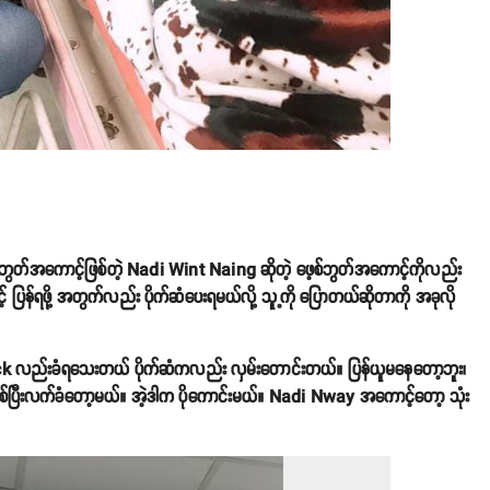
့စ်ဘွတ်အကောင့်ဖြစ်တဲ့ Nadi Wint Naing ဆိုတဲ့ ဖေ့စ်ဘွတ်အကောင့်ကိုလည်း
 ပြန်ရဖို့ အတွက်လည်း ပိုက်ဆံပေးရမယ်လို့ သူ့ကို ပြောတယ်ဆိုတာကို အခုလို
ack လည်းခံရသေးတယ် ပိုက်ဆံကလည်း လှမ်းတောင်းတယ်။ ပြန်ယူမနေတော့ဘူး၊
စိစစ်ပြီးလက်ခံတော့မယ်။ အဲ့ဒါက ပိုကောင်းမယ်။ Nadi Nway အကောင့်တော့ သုံး