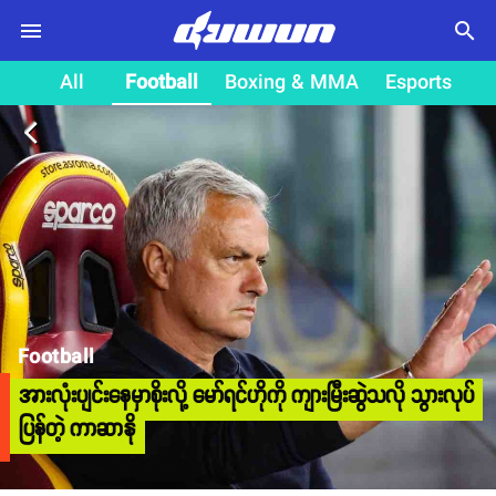
search
All
Football
Boxing & MMA
Esports
arrow_back_ios
Football
အားလုံးပျင်းနေမှာစိုးလို့ မော်ရင်ဟိုကို ကျားမြီးဆွဲသလို သွားလုပ်
ပြန်တဲ့ ကာဆာနို