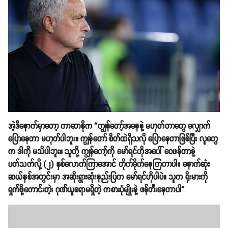
အဲ့ဒီနောက်မှာတော့ ကာဆာနိုက “ကျွန်တော့်အနေနဲ့ မဟုတ်တာတွေ လျှောက်
ပြောနေတာ မဟုတ်ပါဘူး။ ကျွန်တော် စိတ်ထဲရှိသလို ပြောနေတာဖြစ်ပြီး လူတွေ
က ဒါကို မသိပါဘူး။ သူတို့ ကျွန်တော့်ကို မော်ရင်ဟိုအပေါ် ဝေဖန်တာနဲ့
ပတ်သက်လို့ (၂) နှစ်လောက်ကြာအောင် တိုက်ခိုက်နေကြတာပါ။ နောက်ဆုံး
ဆယ်နှစ်အတွင်းမှာ အဆိုးရွားဆုံးနည်းပြက မော်ရင်ဟိုပါပဲ။ သူက ရိုးမားကို
ရှက်ဖို့ကောင်းတဲ့၊ ဂုဏ်ယူစရာမရှိတဲ့ ကစားပုံမျိုးနဲ့ ဖန်တီးနေတာပါ”