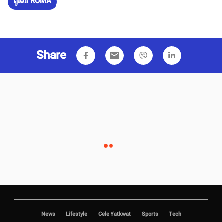
ရိုးမား ROMA
Share
email
News
Lifestyle
Cele Yatkwat
Sports
Tech