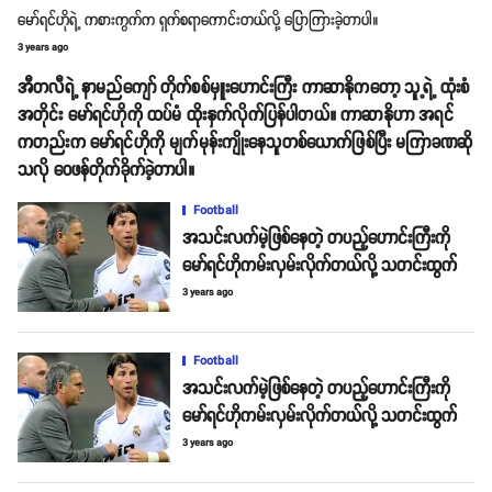
မော်ရင်ဟိုရဲ့ ကစားကွက်က ရှက်စရာကောင်းတယ်လို့ ပြောကြားခဲ့တာပါ။
3 years ago
အီတလီရဲ့ နာမည်ကျော် တိုက်စစ်မှူးဟောင်းကြီး ကာဆာနိုကတော့ သူ့ရဲ့ ထုံးစံ
အတိုင်း မော်ရင်ဟိုကို ထပ်မံ ထိုးနှက်လိုက်ပြန်ပါတယ်။ ကာဆာနိုဟာ အရင်
ကတည်းက မော်ရင်ဟိုကို မျက်မုန်းကျိုးနေသူတစ်ယောက်ဖြစ်ပြီး မကြာခဏဆို
သလို ဝေဖန်တိုက်ခိုက်ခဲ့တာပါ။
Football
အသင်းလက်မဲ့ဖြစ်နေတဲ့ တပည့်ဟောင်းကြီးကို
မော်ရင်ဟိုကမ်းလှမ်းလိုက်တယ်လို့ သတင်းထွက်
3 years ago
Football
အသင်းလက်မဲ့ဖြစ်နေတဲ့ တပည့်ဟောင်းကြီးကို
မော်ရင်ဟိုကမ်းလှမ်းလိုက်တယ်လို့ သတင်းထွက်
3 years ago