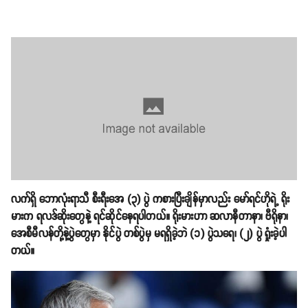
လက်ရှိ ဘောလုံးရာသီ စီးရီးအေ (၃) ပွဲ ကစားပြီးချိန်မှာလည်း မော်ရင်ဟိုရဲ့ ရိုး
မားက ရလဒ်ဆိုးတွေနဲ့ ရင်ဆိုင်နေရပါတယ်။ ‌ရိုးမားဟာ ဆလာနီတာနာ၊ ဗီရိုနာ၊
အေစီမီလန်တို့နဲ့ပွဲတွေမှာ နိုင်ပွဲ တစ်ပွဲမှ မရရှိခဲ့ဘဲ (၁) ပွဲသရေ၊ (၂) ပွဲ ရှုံးခဲ့ပါ
တယ်။