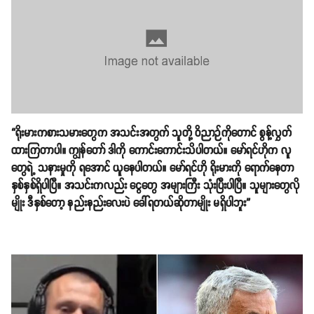
“ရိုးမားကစားသမားတွေက အသင်းအတွက် သူတို့ ဝိညာဉ်ကိုတောင် စွန့်လွှတ်
ထားကြတာပါ။ ကျွန်တော် ဒါကို ကောင်းကောင်းသိပါတယ်။ မော်ရင်ဟိုက လူ
တွေရဲ့ သနားမှုကို ရအောင် ယူနေပါတယ်။ မော်ရင်ဟို ရိုးမားကို ရောက်နေတာ
နှစ်နှစ်ရှိပါပြီ။ အသင်းကလည်း ငွေတွေ အများကြီး သုံးပြီးပါပြီ။ သူများတွေလို
မျိုး ဒီနှစ်တော့ နည်းနည်းလေးပဲ ခေါ်ရတယ်ဆိုတာမျိုး မရှိပါဘူး”