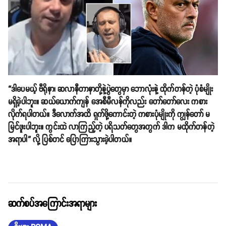
“ဒါပေမယ့် ဗီရိုနာ၊ ဆလာနီတာနာတို့နဲ့ပွဲတွေမှာ ဘောလုံးနဲ့ ထိုက်တန်တဲ့ ပုံစံမျိုး
မရှိခဲ့ပါဘူး။ ဆယ်ယောက်ကျန် အေစီမီလန်ကိုလည်း တော်တော်လေး ကစား
လိုက်ရပါတယ်။ ဒီလောက်အထိ ရှက်ဖို့ကောင်းတဲ့ ကစားပုံမျိုးကို ကျွန်တော် မ
မြင်ဖူးပါဘူး။ ကွင်းထဲ လာကြည့်တဲ့ ပရိသတ်တွေအတွက် ဒါက မထိုက်တန်တဲ့
အရာပါ” လို့ ပြစ်တင် ပြောကြားသွားခဲ့ပါတယ်။
ဆက်စပ်အကြောင်းအရာများ