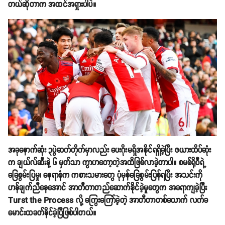
တယ်ဆိုတာက အထင်အရှားပါပဲ။
အခုနောက်ဆုံး ၃ပွဲဆက်တိုက်မှာလည်း ပေးဂိုးမရှိအနိုင်ရရှိခဲ့ပြီး ဇယားထိပ်ဆုံး
က ချယ်လ်ဆီးနဲ့ ၆ မှတ်သာ ကွာဟတော့တဲ့အထိဖြစ်လာခဲ့တာပါ။ စမစ်ရိုဝီရဲ့
ခြေစွမ်းပြမှု၊ နေရာစုံက ကစားသမားတွေ ပုံမှန်ခြေစွမ်းပြန်ရပြီး အသင်းကို
ဟန်ချက်ညီနေအောင် အာတီတာတည်ဆောက်နိုင်ခဲ့မှုတွေက အခရာကျခဲ့ပြီး
Turst the Process လို့ ကြွေးကြော်ခဲ့တဲ့ အာတီတာတစ်ယောက် လက်ခ
မောင်းထခတ်နိင်ခဲ့ပြီဖြစ်ပါတယ်။