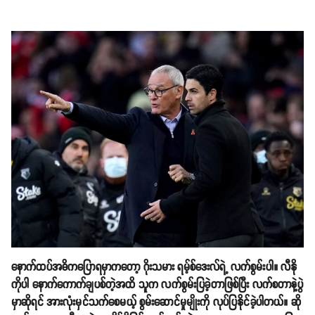
နောက်ထပ်အဓိကပြောရမှာကတော့ ဂိုးသမား ရမ့်စ်ဒေးလ်ရဲ့ လက်စွမ်းပါ။ လီနို
ကိုပါ နောက်ကောက်ချပစ်တဲ့အထိ သူက လက်စွမ်းပြခဲ့တာဖြစ်ပြီး လက်စတာနဲ့ပွဲ
မှာဆိုရင် အားလုံးမှင်သက်စေမယ့် စွမ်းဆောင်မှုမျိုးကို လုပ်ပြနိုင်ခဲ့ပါတယ်။ ဆို