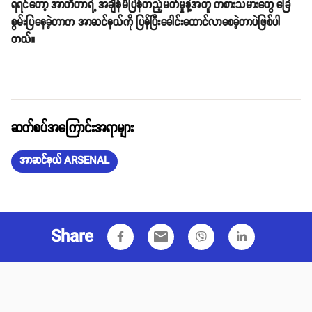
ရရင်တော့ အာတီတာရဲ့ အချိန်မိပြန်တည့်မတ်မှုနဲ့အတူ ကစားသမားတွေ ခြေ
စွမ်းပြနေခဲ့တာက အာဆင်နယ်ကို ပြန်ပြီးခေါင်းထောင်လာစေခဲ့တာပဲဖြစ်ပါ
တယ်။
ဆက်စပ်အကြောင်းအရာများ
အာဆင်နယ် ARSENAL
Share
email