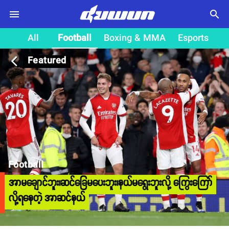
search
All
Football
Boxing & MMA
Esports
Featured
arrow_back_ios
Football
အာမချောင်ဘူး၊ဆင်ခြေမပေးဘူး၊နယ်မရွေးဘူးလို့ ကြွေးကြော်
လို့ရနေတဲ့ အာဆင်နယ်