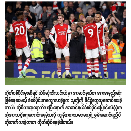
တိုက်စစ်ပိုင်းမှာဆိုရင် ထိပ်ဆုံးငါးသင်းထဲမှာ အာဆင်နယ်က အားအနည်းဆုံး
ဖြစ်နေပေမယ့် ခံစစ်ပိုင်းမာကျောလာခဲ့မှုက သူတို့ကို နိုင်ပွဲတွေယူဆောင်ပေးခဲ့
တာပါ။ တိုမီယာဆုရောက်လာပြီးနောက် အာဆင်နယ်ခံစစ်ပိုင်းပြောင်းလဲခဲ့ပုံက
အံ့အားသင့်စရာကောင်းနေခဲ့သလို ကျန်ကစားသမားတွေရဲ့ စွမ်းဆောင်ရည်ပါ
တိုးတက်လာခဲ့တာက တိုက်ဆိုင်နေခဲ့ပါတယ်။