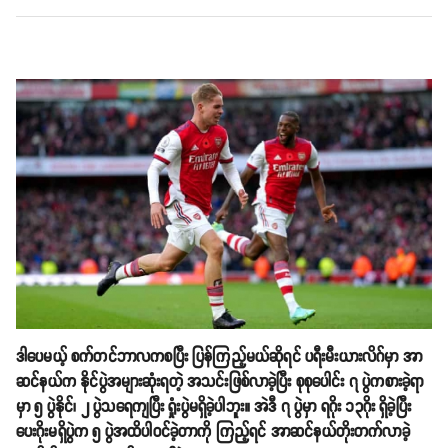
ဒါပေမယ့် စက်တင်ဘာလကစပြီး ပြန်ကြည့်မယ်ဆိုရင် ပရီးမီးယားလိဂ်မှာ အာ
ဆင်နယ်က နိုင်ပွဲအများဆုံးရတဲ့ အသင်းဖြစ်လာခဲ့ပြီး စုစုပေါင်း ၇ ပွဲကစားခဲ့ရာ
မှာ ၅ ပွဲနိုင်၊ ၂ ပွဲသရေကျပြီး ရှုံးပွဲမရှိခဲ့ပါဘူး။ အဲဒီ ၇ ပွဲမှာ ရဂိုး ၁၃ဂိုး ရှိခဲ့ပြီး
ပေးဂိုးမရှိပွဲက ၅ ပွဲအထိပါဝင်ခဲ့တာကို ကြည့်ရင် အာဆင်နယ်တိုးတက်လာခဲ့