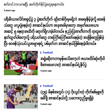
စက်တင်ဘာလကစပြီး ဆက်တိုက်နိုင်ပွဲတွေရနေတာပါ။
5 years ago
ပရီးမီးယားလိဂ်အဖွင့်ပွဲ ၃ ပွဲဆက်တိုက် ရဂိုးတစ်ဂိုးမှမရှိဘဲ အရေးနိမ့်ခဲ့လို့ ဝေဖန်
သံတွေ ပလူပျံနေခဲ့တဲ့ အာဆင်နယ်ဟာ အခုအခါမှာတော့ အမှတ်ပေးဇယား
အဆင့် ၅ နေရာအထိကို ရောက်ရှိလာခဲ့ပါတယ်။ နည်းပြအာတီတာကို ရာထူးက
နုတ်ထွက်ပါတော့လို့ ပရိသတ်တွေ တကြော်ကြော်အော်နေခဲ့တဲ့ အချိန်တွေဖြစ်ခဲ့
ပြီး ဝေဖန်သုံးသပ်သူအများစုရဲ့ ပစ်မှတ်က အာဆင်နယ်ဖြစ်နေခဲ့ပါတယ်။
Football
အရှုံးဆိုတာဘာမှန်းမသိတော့ဘဲ ဇယားထိပ်ဆုံးကိုပါ
ဖိအားပေးလာတဲ့ အာဆင်နယ်ရဲ့နိုင်ပွဲ
5 years ago
Football
(၄၅) မိနစ်အတွင်း (၇) ဂိုးသွင်းတဲ့ တိုက်စစ်မှူးကို
ခေါ်ဖို့ အာဆင်နယ်တို့ သဘောတူညီမှုရရှိခဲ့
5 years ago