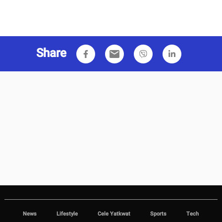
Share
email
News
Lifestyle
Cele Yatkwat
Sports
Tech