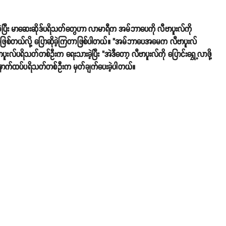
ွားခဲ့ပြီး မာဆေးဆိုဒ်ပရိသတ်တွေဟာ လာမာရီက အမ်ဘာပေကို လီဗာပူးလ်ကို
်းနေခဲ့တာဖြစ်တယ်လို့ ပြောဆိုခဲ့ကြတာဖြစ်ပါတယ်။ "အမ်ဘာပေအမေက လီဗာပူးလ်
ူးလ်ပရိသတ်တစ်ဦးက ရေးသားခဲ့ပြီး "အဲဒီတော့ လီဗာပူးလ်ကို ပြောင်းရွှေ့လာဖို့
့ နောက်ထပ်ပရိသတ်တစ်ဦးက မှတ်ချက်ပေးခဲ့ပါတယ်။