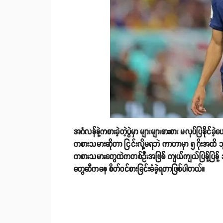
အင်္ဂလန်နဲ့ကစားခဲ့တဲ့ပွဲမှာ များများစားစား မလုပ်ပြနို
ကစားသမားဆိုတာ ငြင်းလို့မရဘဲ ကာတာမှာ ၅ ဂိုးအထိ သ
ကစားသမားတွေထဲကတစ်ဦးအဖြစ် ကျယ်ကျယ်ပြန့်ပြန့်
တွေဆီကနေ စိတ်ဝင်စားခြင်းခံခဲ့ရတာဖြစ်ပါတယ်။