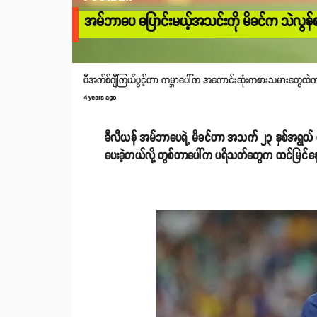
အမ်ဘာပေ ပြောင်းမယ့်အသင်းကို မိခင်က သဲလွန်စပ
ပီအက်စ်ဂျီကြယ်ပွင့်ဟာ ကမ္ဘာပေါ်က အကောင်းဆုံးကစားသမားတွေထဲက
4 years ago
ခီလီယန် အမ်ဘာပေရဲ့ မိခင်ဟာ အသက် ၂၃ နှစ်အရွယ် တိုက
ပေးခဲ့တယ်လို့ တွစ်တာပေါ်က ပရိသတ်တွေက ထင်မြင်