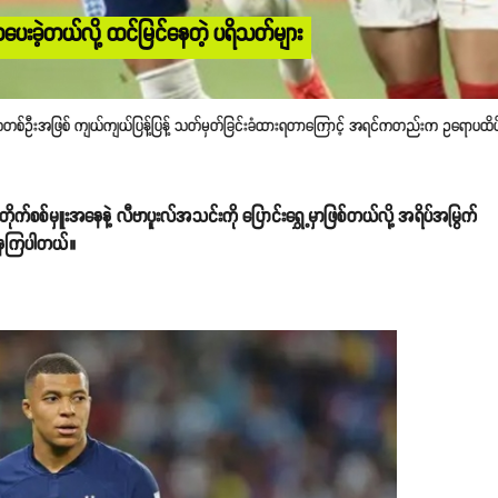
ေးခဲ့တယ်လို့ ထင်မြင်နေတဲ့ ပရိသတ်များ
တစ်ဦးအဖြစ် ကျယ်ကျယ်ပြန့်ပြန့် သတ်မှတ်ခြင်းခံထားရတာကြောင့် အရင်ကတည်းက ဥရောပထိပ်
်စစ်မှူးအနေနဲ့ လီဗာပူးလ်အသင်းကို ပြောင်းရွှေ့မှာဖြစ်တယ်လို့ အရိပ်အမြွက်
နေကြပါတယ်။