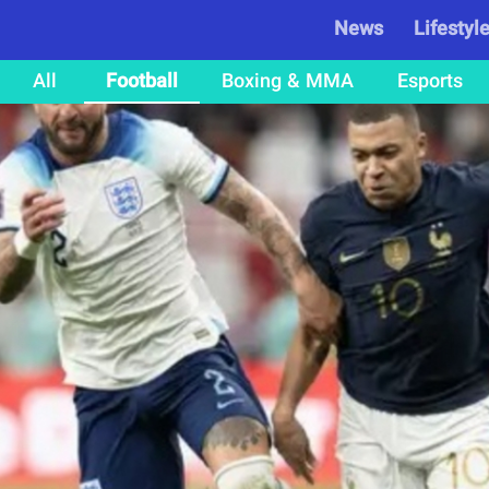
News
Lifestyl
All
Football
Boxing & MMA
Esports