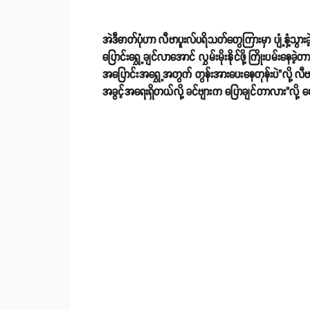
အဲဒီဓာတ်ပုံဟာ လီဗာပူးလ်ပရိသတ်တွေကြားမှာ ပျံ့နှံ့သ
ပြောင်းရွှေ့ချင်လာအောင် လွှမ်းမိုးနိုင်ဖို့ ကြိုးပမ
အပြောင်းအရွှေ့အတွက် တွန်းအားပေးနေတုန်းပဲ"လို့ လီဗာပ
အခွင့်အရေးရှိတယ်လို့ ခင်ဗျားက ပြောချင်တာလား"လို