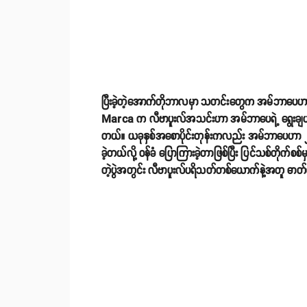
ပြီးခဲ့တဲ့အောက်တိုဘာလမှာ သတင်းတွေက အမ်ဘာပေဟာ ပီအက
Marca က လီဗာပူးလ်အသင်းဟာ အမ်ဘာပေရဲ့ ရွေးချယ်စရာတ
တယ်။ ယခုနှစ်အစောပိုင်းတုန်းကလည်း အမ်ဘာပေဟာ ၂၀၁၇ ခု
ခဲ့တယ်လို့ ဝန်ခံ ပြောကြားခဲ့တာဖြစ်ပြီး ပြင်သစ်တိုက်စစ
တဲ့ပွဲအတွင်း လီဗာပူးလ်ပရိသတ်တစ်ယောက်နဲ့အတူ ဓာတ်ပုံ