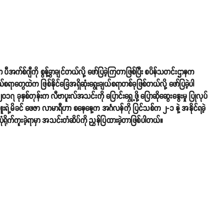
်စ်ဂျီကို စွန့်ခွာချင်တယ်လို့ ဖော်ပြခဲ့ကြတာဖြစ်ပြီး စပိန်သတင်းဌာနက
ွေထဲက ဖြစ်နိုင်ခြေအရှိဆုံးရွေးချယ်စရာတစ်ခုဖြစ်တယ်လို့ ဖော်ပြခဲ့ပါ
နှစ်တုန်းက လီဗာပူးလ်အသင်းကို ပြောင်းရွှေ့ဖို့ ပြောဆိုဆွေးနွေးမှု ပြုလုပ်
်မှူးရဲ့မိခင် ဖေဇာ လာမာရီဟာ စနေနေ့က အင်္ဂလန်ကို ပြင်သစ်က ၂-၁ နဲ့ အနိုင်ရခဲ့
ရိုက်ကူးခဲ့ရာမှာ အသင်းတံဆိပ်ကို ညွှန်ပြထားခဲ့တာဖြစ်ပါတယ်။