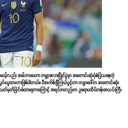
င်ခဲ့ပေမယ့်လည်း အမ်ဘာပေဟာ ကမ္ဘာ့ဖလားပြိုင်ပွဲမှာ အကောင်းဆုံးပုံစံပြသနေတဲ့
ွင်းယူထားတာဖြစ်ပါတယ်။ ပီအက်စ်ဂျီကြယ်ပွင့်ဟာ ကမ္ဘာပေါ်က အကောင်းဆုံး
 သတ်မှတ်ခြင်းခံထားရတာကြောင့် အရင်ကတည်းက ဥရောပထိပ်တန်းအသင်းကြီး