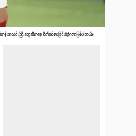
တန်းအသင်းကြီးတွေဆီကနေ စိတ်ဝင်စားခြင်းခံခဲ့ရတာဖြစ်ပါတယ်။