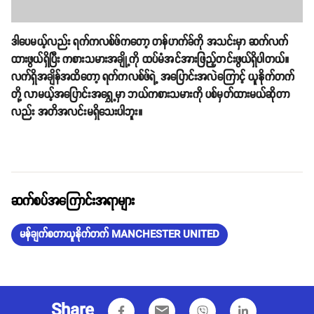
ဒါပေမယ့်လည်း ရက်ကလစ်ဖ်ကတော့ တန်ဟက်ခ်ကို အသင်းမှာ ဆက်လက်
ထားဖွယ်ရှိပြီး ကစားသမားအချို့ကို ထပ်မံအင်အားဖြည့်တင်းဖွယ်ရှိပါတယ်။
လက်ရှိအချိန်အထိတော့ ရက်ကလစ်ဖ်ရဲ့ အပြောင်းအလဲကြောင့် ယူနိုက်တက်
တို့ လာမယ့်အပြောင်းအရွှေ့မှာ ဘယ်ကစားသမားကို ပစ်မှတ်ထားမယ်ဆိုတာ
လည်း အတိအလင်းမရှိသေးပါဘူး။