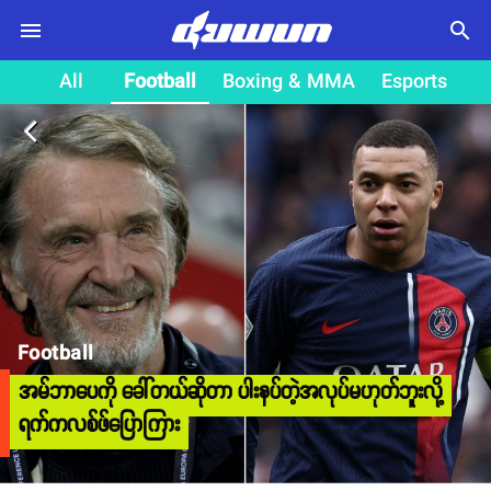
search
All
Football
Boxing & MMA
Esports
arrow_back_ios
Football
အမ်ဘာပေကို ခေါ်တယ်ဆိုတာ ပါးနပ်တဲ့အလုပ်မဟုတ်ဘူးလို့
ရက်ကလစ်ဖ်ပြောကြား