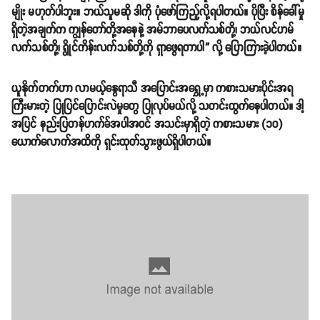
မျိုး မဟုတ်ပါဘူး။ ဘယ်သူမဆို ဒါကို ပုံဖော်ကြည့်လို့ရပါတယ်။ ပိုပြီး စိန်ခေါ်မှု
ရှိတဲ့အချက်က ကျွန်တော်တို့အနေနဲ့ အမ်ဘာပေလက်သစ်တို့၊ ဘယ်လင်ဟမ်
လက်သစ်တို့၊ ရွိုင်ကိန်းလက်သစ်တို့ကို ရှာဖွေရတာပါ” လို့ ပြောကြားခဲ့ပါတယ်။
ယူနိုက်တက်ဟာ လာမယ့်နွေရာသီ အပြောင်းအရွှေ့မှာ ကစားသမားပိုင်းအရ
ကြီးမားတဲ့ ပြုပြင်ပြောင်းလဲမှုတွေ ပြုလုပ်မယ်လို့ သတင်းထွက်နေပါတယ်။ ဒါ့
အပြင် နည်းပြတန်ဟက်ခ်အပါအဝင် အသင်းမှာရှိတဲ့ ကစားသမား (၁၀)
ယောက်လောက်အထိကို ရှင်းထုတ်သွားဖွယ်ရှိပါတယ်။