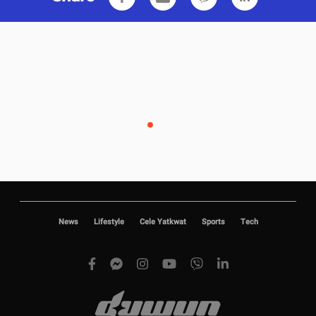
ဆက်စပ်အကြောင်းအရာများ
မန်ချက်စတာယူနိုက်တက် MANCHESTER UNITED
Share
email