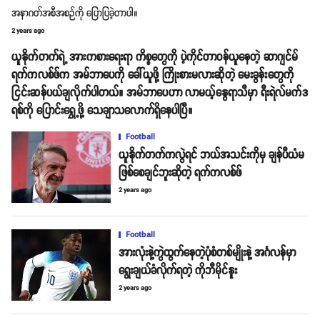
အနာဂတ်အစီအစဉ်ကို ပြောပြခဲ့တာပါ။
2 years ago
ယူနိုက်တက်ရဲ့ အားကစားရေးရာ ကိစ္စတွေကို ပဲ့ကိုင်တာဝန်ယူနေတဲ့ ဆာဂျင်မ်
ရက်ကလစ်ဖ်က အမ်ဘာပေကို ခေါ်ယူဖို့ ကြိုးစားမလားဆိုတဲ့ မေးခွန်းတွေကို
ငြင်းဆန်ပယ်ချလိုက်ပါတယ်။ အမ်ဘာပေဟာ လာမယ့်နွေရာသီမှာ ရီးရဲလ်မက်ဒ
ရစ်ကို ပြောင်းရွှေ့ဖို့ သေချာသလောက်ရှိနေပါပြီ။
Football
ယူနိုက်တက်ကလွဲရင် ဘယ်အသင်းကိုမှ ချန်ပီယံမ
ဖြစ်စေချင်ဘူးဆိုတဲ့ ရက်ကလစ်ဖ်
2 years ago
Football
အားလုံးနဲ့ကွဲထွက်နေတဲ့ပုံစံတစ်မျိုးနဲ့ အင်္ဂလန်မှာ
ရွေးချယ်ခံလိုက်ရတဲ့ ကိုဘီမိုင်နူး
2 years ago