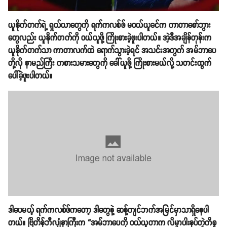
ယူနိုက်တက်ရဲ့ ရှယ်ယာတွေကို ရက်ကလစ်ဖ် မဝယ်ယူခင်က ကာတာစော်ဘွား
တွေလည်း ယူနိုက်တက်ကို ဝယ်ယူဖို့ ကြိုးစားခဲ့ဖူးပါတယ်။ အဲ့ဒီအချိန်တုန်းက
ယူနိုက်တက်သာ ကာတာလက်ထဲ ရောက်သွားခဲ့ရင် အသင်းအတွက် အမ်ဘာပေ
တို့လို နာမည်ကြီး ကစားသမားတွေကို ခေါ်ယူဖို့ ကြိုးစားမယ်လို့ သတင်းထွက်
ပေါ်ခဲ့ဖူးပါတယ်။
ဒါပေမယ့် ရက်ကလစ်ဖ်ကတော့ ဒါတွေနဲ့ ဆန့်ကျင်ဘက်အမြင်မှာသာ​ရှိနေပါ
တယ်။ ဗြိတိန်ဘီလျံနာကြီးက “အမ်ဘာပေကို ဝယ်ယူတာက လိမ္မာပါးနပ်တဲ့ကိစ္စ