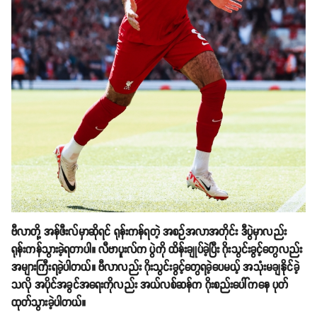
ဗီလာတို့ အန်ဖီးလ်မှာဆိုရင် ရုန်းကန်ရတဲ့ အစဉ်အလာအတိုင်း ဒီပွဲမှာလည်း
ရုန်းကန်သွားခဲ့ရတာပါ။ လီဗာပူးလ်က ပွဲကို ထိန်းချုပ်ခဲ့ပြီး ဂိုးသွင်းခွင့်တွေလည်း
အများကြီးရခဲ့ပါတယ်။ ဗီလာလည်း ဂိုးသွင်းခွင့်တွေရခဲ့ပေမယ့် အသုံးမချနိုင်ခဲ့
သလို အပိုင်အခွင်အရေးကိုလည်း အယ်လစ်ဆန်က ဂိုးစည်းပေါ်ကနေ ပုတ်
ထုတ်သွားခဲ့ပါတယ်။