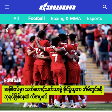
search
All
Football
Boxing & MMA
Esports
arrow_back_ios
Football
အန်ဖီးလ်မှာ သက်တောင့်သက်သာနဲ့ နိုင်ပွဲယူကာ အိမ်ကွင်းဆို
ဘုရင်ဖြစ်နေဆဲ လီဗာပူးလ်