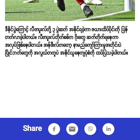
ဒီနိုင်ပွဲကြောင့် လီဗာပူးလ်တို့ ၃ ပွဲဆက် အနိုင်ရခဲ့ကာ ဇယားထိပ်ပိုင်းကို ပြန်
တက်လာခဲ့ပါတယ်။ လီဗာပူးလ်တိုက်စစ်က ဂိုးတွေ ဆက်တိုက်ရနေကာ
အလုပ်ဖြစ်နေပါတယ်။ အန်ဖီးလ်ကတော့ နာမည်ကျော်ကြားမှုအတိုင်းပဲ
ပြိုင်ဘက်တွေကို အလွယ်တကူပဲ အနိုင်ယူနေကျပုံစံကို ထပ်ပြသခဲ့ပါတယ်။
Share
email