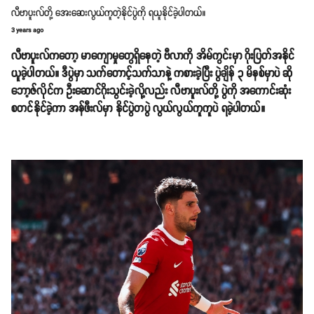
လီဗာပူးလ်တို့ အေးဆေးလွယ်ကူတဲ့နိုင်ပွဲကို ရယူနိုင်ခဲ့ပါတယ်။
3 years ago
လီဗာပူးလ်ကတော့ မာကျောမှုတွေရှိနေတဲ့ ဗီလာကို အိမ်ကွင်းမှာ ဂိုးပြတ်အနိုင်
ယူခဲ့ပါတယ်။ ဒီပွဲမှာ သက်တောင့်သက်သာနဲ့ ကစားခဲ့ပြီး ပွဲချိန် ၃ မိနစ်မှာပဲ ဆို
ဘော့ဇ်လိုင်က ဦးဆောင်ဂိုးသွင်းခဲ့လို့လည်း လီဗာပူးလ်တို့ ပွဲကို အကောင်းဆုံး
စတင်နိုင်ခဲ့ကာ အန်ဖီးလ်မှာ နိုင်ပွဲတပွဲ လွယ်လွယ်ကူကူပဲ ရခဲ့ပါတယ်။