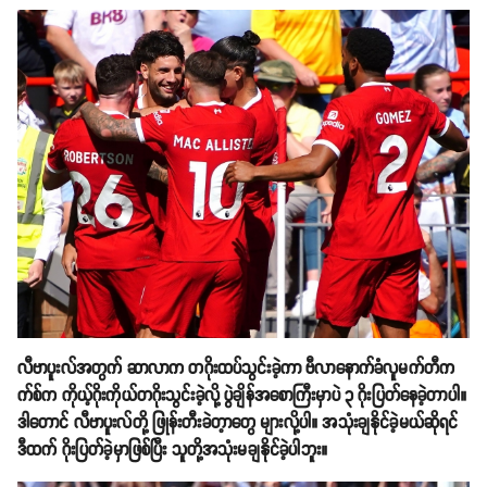
လီဗာပူးလ်အတွက် ဆာလာက တဂိုးထပ်သွင်းခဲ့ကာ ဗီလာနောက်ခံလူမက်တီက
က်စ်က ကိုယ့်ဂိုးကိုယ်တဂိုးသွင်းခဲ့လို့ ပွဲချိန်အစောကြီးမှာပဲ ၃ ဂိုးပြတ်နေခဲ့တာပါ။
ဒါတောင် လီဗာပူးလ်တို့ ဖြုန်းတီးခဲတ့ာတွေ များလို့ပါ။ အသုံးချနိုင်ခဲ့မယ်ဆိုရင်
ဒီထက် ဂိုးပြတ်ခဲ့မှာဖြစ်ပြီး သူတို့အသုံးမချနိုင်ခဲ့ပါဘူး။