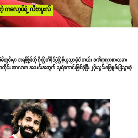
့ ကလော့ပ်ရဲ့ လီဗာပူးလ်
ကွင်းမှာ ဘရန့်ဖို့ဒ်ကို ဂိုးပြတ်နိင်ပွဲပြန်ယူသွားခဲ့ပါတယ်။ ဒဏ်ရာရကစားသမား
အတိုင်း ဆာလာက အသင်းအတွက် သူရဲကောင်းဖြစ်ခဲ့ပြီး ၂ဂိုးသွင်းခြေစွမ်းပြသွားခဲ့