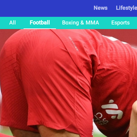
News
Lifestyl
All
Football
Boxing & MMA
Esports