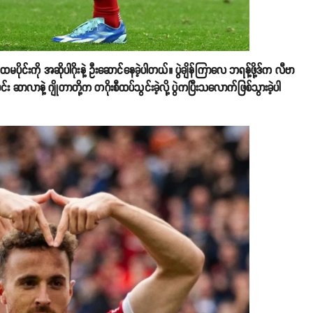
ိုင်းကို အဆိုပါဂိုးနဲ့ ဦးဆောင်နေခဲ့ပါတယ်။ ပွဲချိန်ကြာလေ ဘရန့်ဖို့ဒ်က လီဗာ
ုင်း ဆာလာနဲ့ ဂျိုတာတို့က တဂိုးစီထပ်သွင်းခဲ့လို့ ပွဲကပြီးသလောက်ဖြစ်သွားခဲ့ပါ