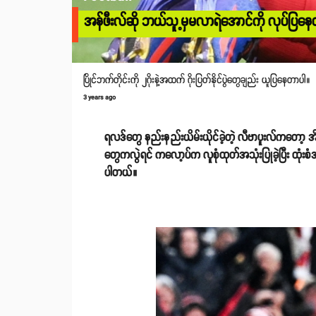
အန်ဖီးလ်ဆို ဘယ်သူ့မှမလာရဲအောင်ကို လုပ်ပြနေတဲ
ပြိုင်ဘက်တိုင်းကို ၂ဂိုးနဲ့အထက် ဂိုးပြတ်နိုင်ပွဲတွေချည်း ယူပြနေတာပါ။
3 years ago
ရလဒ်တွေ နည်းနည်းယိမ်းယိုင်ခဲ့တဲ့ လီဗာပူးလ်ကတော့ အိမ်
တွေကလွဲရင် ကလော့ပ်က လူစုံထုတ်အသုံးပြုခဲ့ပြီး ထုံးစံ
ပါတယ်။