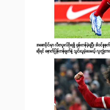
အစောပိုင်းမှာ လီဗာပူးလ်ဂိုးရဖို့ ရုန်းကန်ခဲ့ရပြီး ဒါဝင်နူ
ဆိုရင် နောက်ပြန်ကန်ချက်နဲ့ သွင်းယူခဲ့ပေမယ့် လူကျွံတ