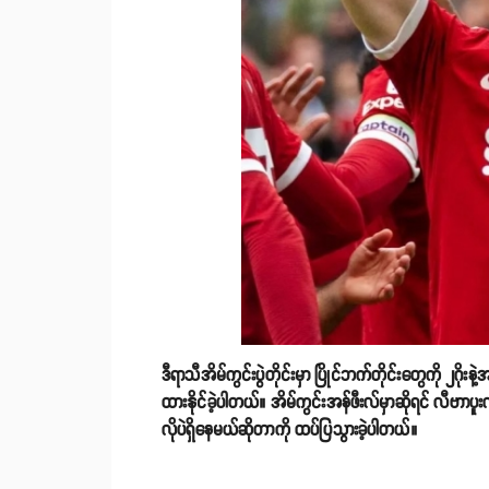
ဒီရာသီအိမ်ကွင်းပွဲတိုင်းမှာ ပြိုင်ဘက်တိုင်းတွေကို ၂ဂိုး
ထားနိုင်ခဲ့ပါတယ်။ အိမ်ကွင်းအန်ဖီးလ်မှာဆိုရင် လီဗာာပူး
လိုပဲရှိနေမယ်ဆိုတာကို ထပ်ပြသွားခဲ့ပါတယ်။