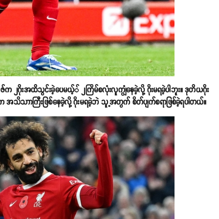
နက်ဇ်က ၂ဂိုးအထိသွင်းခဲ့ပေမယ့်် ၂ကြိမ်စလုံးလူကျွံနေခဲ့လို့ ဂိုးမရခဲ့ပါဘူး။ ဒုတိယဂိုး
ာက အသိသာာကြီးဖြစ်နေခဲ့လို့ ဂိုးမရခဲ့ဘဲ သူ့အတွက် စိတ်ပျက်စရာဖြစ်ခဲ့ရပါတယ်။