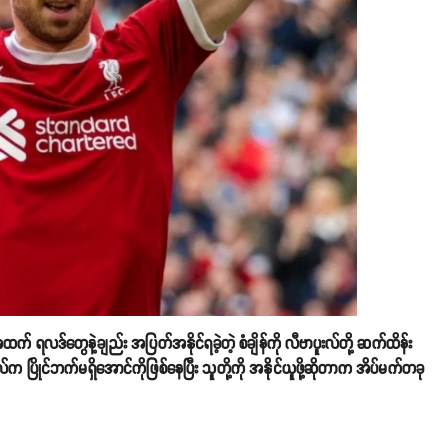
နဲ့အထက် ရလဒ်တွေနဲ့ချည်း အပြတ်အနိုင်ရခဲ့တဲ့ စံချိန်ကို လီဗာပူးလ်တို့ ဆက်ထိန်း
လ်က ပြိုင်ဘက်မရှိအောင်ကိုဖြစ်နေပြီး သူတို့ကို အနိုင်ယူဖို့ဆိုတာက အိပ်မက်တခု