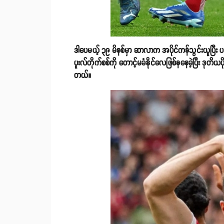
ဒါပေမယ့် ၃၉ မိနစ်မှာ ဆာလာက အပိုင်ကန်သွင်းယူပြီး ပထမပ
ပူးလ်တိုက်စစ်ကို တောင့်မခံနိုင်လေဖြစ်နနေခဲ့ပြီး ဒုတိယပိ
တယ်။