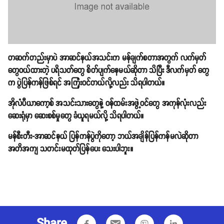
တဆက်တည်းမှာပဲ အာဆင်နယ်အသင်းက မန်ချက်စတာအတွက် လက်မှတ်
တွေဝယ်ထားတဲ့ ပရိသတ်တွေ စိတ်ပျက်နေမယ်ဆိုတာ သိပြီး ဒီလက်မှတ် တွေ
က ပွဲပြန်ကန်ဖြစ်ရင် အကြုံးဝင်တယ်လို့လည်း သိရပါတယ်။
အိုလံပီယာကော့စ် အသင်းသားတွေနဲ့ ဝန်ထမ်းအဖွဲ့ဝင်တွေ အကုန်လုံးလည်း
ဆေးရုံမှာ ဆေးစစ်မှုတွေ ခံယူရမယ်လို့ သိရပါတယ်။
မန်စီးတီး-အာဆင်နယ် ပြန်ကန်ပွဲကိုတော့ ဘယ်အချိန်ပြန်ကန်မလဲဆိုတာ
အတိအကျ သတင်းမထုတ်ပြန်ပေး သေးပါဘူး။
Share
email