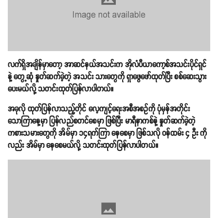
လက်ရှိအချိန်မှာတော့ အာဆင်နယ်အသင်းက အိုလံပီယာ‌ကော့စ်အသင်းပိုင်ရှင်
နဲ့ တွေ့ဆုံ နှုတ်ဆက်ခဲ့တဲ့ အသင်း သားတွေကို ရှာဖွေဖော်ထုတ်ပြီး စစ်ဆေးသွား
ပေးမယ်လို့ သတင်းထုတ်ပြန်လာပါတယ်။
အခုလို ထုတ်ပြန်လာသည့်တိုင် လေ့ကျင့်ရေးအစီအစဥ်ကို ပုံမှန်အတိုင်း
သောကြာနေ့မှာ ပြန်လည်စတင်စေမှာ ဖြစ်ပြီး မာရီနာကစ်နဲ့ နှုတ်ဆက်ခဲ့တဲ့
ကစားသမားတွေကို အိမ်မှာ ၁၄ရက်ကြာ နေစေမှာ ဖြစ်သလို ဝန်ထမ်း ၄ ဦး ကို
လည်း အိမ်မှာ နေစေမယ်လို့ သတင်းထုတ်ပြန်လာပါတယ်။