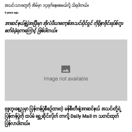
အသင်းသား‌‌တွေကို အိမ်မှာ ၁၄ရက်နေစေမယ်လို့ သိရပါတယ်။
6 years ago
အာဆင်နယ်နဲ့ပွဲအပြီးမှာ အိုလံပီယာကော့စ်အသင်းပိုင်ရှင် ကိုရိုနာဗိုင်းရပ်စ်ကူး
စက်ခံခဲ့ရတာကြောင့် ဖြစ်ပါတယ်။
ဗုဒ္ဓဟူးနေ့ညမှာ ပြန်ကန်ပွဲစီစဥ်ထားတဲ့ မန်စီးတီးနဲ့အာဆင်နယ် အသင်းတို့ရဲ့
ပြန်ကန်ပွဲကို ထပ်မံ ရွှေ့ဆိုင်းလိုက် တာလို့ Daily Mail က သတင်းထုတ်
ပြန်လာပါတယ်။