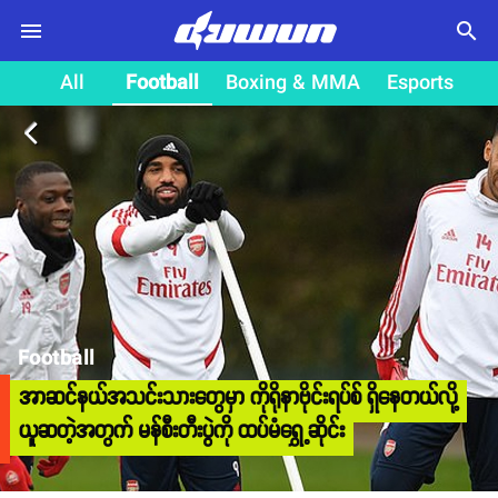
search
All
Football
Boxing & MMA
Esports
arrow_back_ios
Football
အာဆင်နယ်အသင်းသားတွေမှာ ကိုရိုနာဗိုင်းရပ်စ် ရှိနေတယ်လို့
ယူဆတဲ့အတွက် မန်စီးတီးပွဲကို ထပ်မံရွှေ့ဆိုင်း