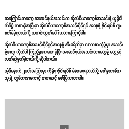
အကြောင်းကတော့ အာဆင်နယ်အသင်းက အိုလံပီယာကော့စ်အသင်းနဲ့ ယူရိုပါ
လိဂ်ပွဲ ကစားခဲ့အပြီးမှာ အိုလံပီယာကော့စ်အသင်းပိုင်ရှင် အနေနဲ့ ဗိုင်းရပ်စ် ကူး
စက်ခံခဲ့ရတယ်လို့ သတင်းထွက်ပေါ်လာတာကြောင့်ပါ။
အိုလံပီယာကော့စ်အသင်းပိုင်ရှင်အနေနဲ့ အီးမရိတ်မှာ လာကစားတဲ့ပွဲမှာ အသင်း
နဲ့အတူ လိုက်ပါ ကြည့်ရှုအားပေး ခဲ့ပြီး အာဆင်နယ်အသင်းသားတွေနဲ့ တွေ့ဆုံ
လက်ဆွဲနှုတ်ခဲ့တယ်လို့ ဆိုပါတယ်။
အဲ့ဒီနောက် ၂ပတ်အကြာမှာ ကိုရိုနာဗိုင်းရပ်စ် ခံစားနေရတယ်လို့ မာရီနာကစ်က
သူ့ရဲ့ တွစ်တာအကောင့် ကတဆင့် ဖော်ပြလာတာပါ။