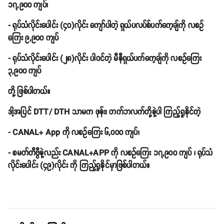
၁၇,၉၀၀ ကျပ်၊
- ရုပ်သံလိုင်းပေါင်း (၄၀)လိုင်း ကျော်ပါတဲ့ ရှယ်ပလပ်စ်ပက်ကေ့ချ်ကို လစဥ်
ကြေး ၉,၉၀၀ ကျပ်
- ရုပ်သံလိုင်းပေါင်း (၂၈)လိုင်း ပါဝင်တဲ့ မီနီရှယ်ပက်ကေ့ချ်ကို လစဥ်ကြေး
၃,၉၀၀ ကျပ်
တို့ ဖြစ်ပါတယ်။
ဒါ့အပြင် DTT/ DTH သာမက ဖုန်း၊ တက်ဘလက်တို့နဲ့ပါ ကြည့်ရှုနိုင်တဲ့
- CANAL+ App ကို လစဥ်ကြေး ၆,၀၀၀ ကျပ်၊
- စမတ်တီဗွီနဲ့လည်း CANAL+APP ကို လစဥ်ကြေး ၁၇,၉၀၀ ကျပ် ၊ ရုပ်သံ
လိုင်းပေါင်း (၄၉)လိုင်း ကို ကြည့်ရှုနိုင်မှာဖြစ်ပါတယ်။