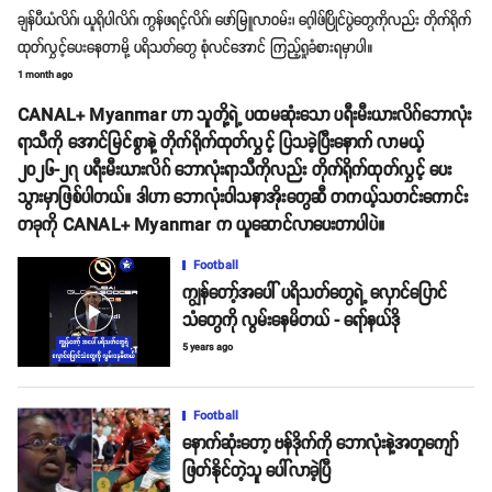
ချန်ပီယံလိဂ်၊ ယူရိုပါလိဂ်၊ ကွန်ဖရင့်လိဂ်၊ ဖော်မြူလာဝမ်း၊ ဂေ့ါဖ်ပြိုင်ပွဲတွေကိုလည်း တိုက်ရိုက်
ထုတ်လွှင့်ပေးနေတာမို့ ပရိသတ်တွေ စုံလင်အောင် ကြည့်ရှုခံစားရမှာပါ။
1 month ago
CANAL+ Myanmar ဟာ သူတို့ရဲ့ ပထမဆုံးသော ပရီးမီးယားလိဂ်ဘောလုံး
ရာသီကို အောင်မြင်စွာနဲ့ တိုက်ရိုက်ထုတ်လွှင့် ပြသခဲ့ပြီးနောက် လာမယ့်
၂၀၂၆-၂၇ ပရီးမီးယားလိဂ် ဘောလုံးရာသီကိုလည်း တိုက်ရိုက်ထုတ်လွှင့် ပေး
သွားမှာဖြစ်ပါတယ်။ ဒါဟာ ဘောလုံးဝါသနာအိုးတွေဆီ တကယ့်သတင်းကောင်း
တခုကို CANAL+ Myanmar က ယူဆောင်လာပေးတာပါပဲ။
Football
ကျွန်တော့်အပေါ် ပရိသတ်တွေရဲ့ လှောင်ပြောင်
play_arrow
သံတွေကို လွမ်းနေမိတယ် - ရော်နယ်ဒို
5 years ago
Football
နောက်ဆုံးတော့ ဗန်ဒိုက်ကို ဘောလုံးနဲ့အတူကျော်
ဖြတ်နိုင်တဲ့သူ ပေါ်လာခဲ့ပြီ