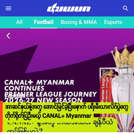
search
All
Football
Boxing & MMA
Esports
arrow_back_ios
Football
အာဆင်နယ်နဲ့အတူ အောင်မြင်ခဲ့ပြီးနောက် ပရီးမီးယားလိဂ်ပွဲတွေ
တိုက်ရိုက်ပြဦးမယ့် CANAL+ Myanmar