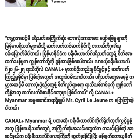
7 years ago
“ကမ္ဘာ့အဆင့်မီ ပရိသတ်အကြိုက်ဆုံး ဘောလုံးအားကစား ဖျော်ဖြေမှုများကို
မြန်မာပရိသတ်များဆီသို့ ဆက်လက်တင်ဆက်နိုင်လို့ တကယ်ကိုဂုဏ်ယူ
ဝမ်းမြောက်မိပါတယ်။ မြန်မာနိုင်ငံက ပရီးမီးယားလိဂ်ပရိသတ်တွေရဲ့ စိတ်အား
ထက်သန်မှုက ကျွန်တော်တို့ကို ခွန်အားဖြစ်စေပါတယ်။ လာမယ့်ပရီးမီးယားလိ
ဂ်၂၀၂၆-၂၇ ရာသီကိုလဲ CANAL+ မှာတစ်ဦးတည်းမူပိုင်ခွင့်နှင့် ဆက်လက်
ကြည့်ရှုနိုင်မှာ ဖြစ်တဲ့အတွက် အထူးပဲဝမ်းသာပါတယ်။ ပရိသတ်တွေအနေနဲ့ က
မ္ဘာ့အဆင့်မီ ဘောလုံးပွဲစဉ်တွေနဲ့ စိတ်လှုပ်ရှားစရာ ရာသီသစ်တစ်ခုကို ကျွန်တော်
တို့နဲ့အတူ ဆက်လက်ခံစားနိုင်တော့မှာ ဖြစ်ပါတယ်" လို့ CANAL+
Myanmar အမှုဆောင်အရာရှိချုပ် Mr. Cyril Le Jeune က ပြောကြားခဲ့
ပါတယ်။
CANAL+ Myanmar ရဲ့ ပထမဆုံး ပရီးမီးယားလိဂ်တိုက်ရိုက်ထုတ်လွှင့်မှုနဲ့
အတူ မြန်မာပရိသတ်တွေရဲ့ အကြိုက်ဆုံးအသင်းတွေထဲက တသင်းဖြစ်တဲ့ အာ
ဆင်နယ်က ပရီးမီးယားလိဂ်ဖလားကြီးကို ဆွတ်ခူးနိုင်ခဲ့ပြီး မန်ချက်စတာယူနိုက်