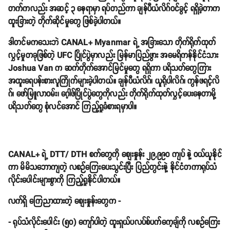
တက်ကလည်း အဆင့် ၃ နေရာမှာ ရပ်တည်ကာ ချန်ပီယံလိဂ်ဝင်ခွင့် ရရှိခဲ့တာက
ထူးခြားတဲ့ တိုက်ဆိုင်မှုတွေ ဖြစ်ခဲ့ပါတယ်။
ဒါတင်မကသေးဘဲ CANAL+ Myanmar ရဲ့ အခြားသော တိုက်ရိုက်ထုတ်
လွှင့်မှုတခုဖြစ်တဲ့ UFC ပြိုင်ပွဲမှာလည်း မြန်မာပြည်ဖွား အမေရိကန်နိုင်ငံသား
Joshua Van က ဆက်တိုက်အောင်မြင်မှုတွေ ရရှိကာ ပရိသတ်တွေကြား
အထူးရေပန်းစားလူကြိုက်များခဲ့ပါတယ်။ ချန်ပီယံလိဂ်၊ ယူရိုပါလိဂ်၊ ကွန်ဖရင့်လိ
ဂ်၊ ဖော်မြူလာဝမ်း၊ ဂေ့ါဖ်ပြိုင်ပွဲတွေကိုလည်း တိုက်ရိုက်ထုတ်လွှင့်ပေးနေတာမို့
ပရိသတ်တွေ စုံလင်အောင် ကြည့်ရှုခံစားရမှာပါ။
CANAL+ ရဲ့ DTT/ DTH စက်တွေကို စျေးနှုန်း ၂၉,၉၉၀ ကျပ် နဲ့ ဝယ်ယူနိုင်
ကာ မိမိသဘောကျတဲ့ လစဉ်ကြေးပေးသွင်းပြီး ပြည်တွင်းနဲ့ နိုင်ငံတကာရုပ်သံ
လိုင်းပေါင်းများစွာကို ကြည့်ရှုနိုင်ပါတယ်။
လက်ရှိ ကြေညာထားတဲ့ စျေးနှုန်းတွေက -
- ရုပ်သံလိုင်းပေါင်း (၅၀) ကျော်ပါတဲ့ ထူးရှယ်ပလပ်စ်ပက်ကေ့ချ်ကို လစဥ်ကြေး