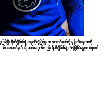
ြစ်ပြီး ရီဆီဂျိမ်းစ်ရဲ့ အခုလိုတုံ့ပြန်မှုဟာ အာဆင်နယ်ကို မုန်းတီးနေတာကို
တယ်။ အာဆင်နယ်ပရိသတ်အတွက်လည်း ရီဆီဂျိမ်းစ်ရဲ့ တုံံ့ပြန်ခံရမှုက ခံရခက်