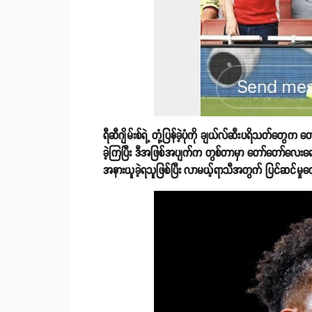
ရီဆီဂျိမ်းစ်ရဲ့ တုံ့ပြန်ခဲ့ပုံကို ချယ်လ်ဆီးပရိသတ်တ
ခဲ့ကြပြီး ဒီအဖြစ်အပျက်က တွစ်တာမှာ တော်တော်လေးရေ
အနားယူခဲ့ရသူဖြစ်ပြီး လာမယ့်ရာသီအတွက် ပြင်ဆင်မှုတ