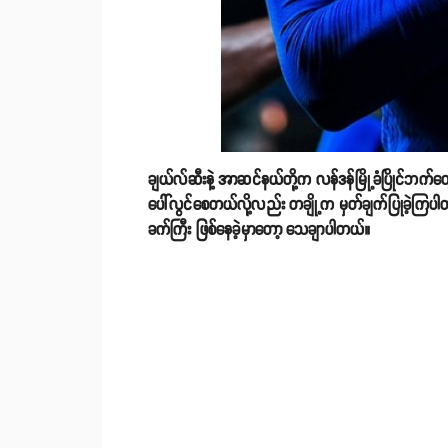
ချယ်လ်ဆီးနဲ့ အာဆင်နယ်တို့က လန်ဒန်မြို့ခံပြိုင်ဘက်တွေဖ
ပေါ်လွင်စေတယ်လို့လည်း တချို့က မှတ်ချက်ပြုခဲ့ကြပါ
ခက်ကြီး ဖြစ်နေခဲ့မှာတော့ သေချာပါတယ်။