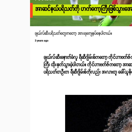
အာဆင်နယ်ပရိသတ်ကို ဟက်ကော့ကြီးဖြစ်သွားအောင် သ
ချယ်လ်ဆီးပရိသတ်တွေကတော့ အားရကျေနပ်နေပါတယ်။
3 years ago
ချယ်လ်ဆီးနောက်ခံလူ ရီဆီဂျိမ်းစ်ကတော့ ကိုင်ဟာဗက်ဇ်
ကြီး ထိုးနှက်သွားခဲ့ပါတယ်။ ကိုင်ဟာဗက်ဇ်ကတော့ အာဆင်န
ပရိသတ်တဦးက ရီဆီဂျိမ်းစ်ကိုလည်း အလားတူ ခေါ်ယူနိင