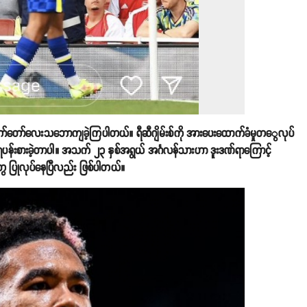
ွေက တော်တော်လေးသဘောကျခဲ့ကြပါတယ်။ ရီဆီဂျိမ်းစ်ကို အားပေးထောက်ခံမှုတ​ွေလုပ်
ပန်းစားခဲ့တာပါ။ အသက် ၂၃ နှစ်အရွယ် အင်္ဂလန်သားဟာ ဒူးဒဏ်ရာကြောင့်
ွေ ပြုလုပ်နေပြီလည်း ဖြစ်ပါတယ်။