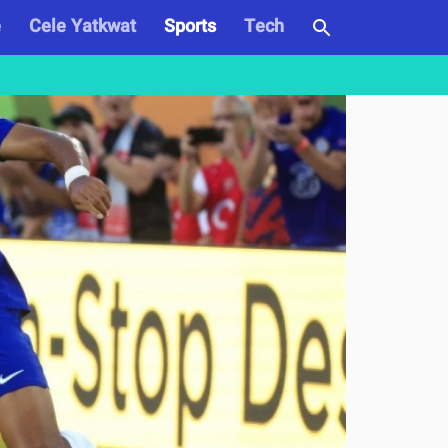
e
Cele Yatkwat
Sports
Tech