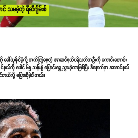
မခဲ့တဲ့ ရီဆီဂျိမ်းစ်
ကို​ ခေါ်ယူနိုင်ခဲ့လို့ တက်ကြွနေတဲ့ အာဆင်နယ်ပရိသတ်တဦးကို ကောင်းကောင်း
ယ်ကို ပေါင် ၆၅ သန်းနဲ့ ပြောင်းရွှေ့သွားခဲ့တာဖြစ်ပြီး ဒီနောက်မှာ အာဆင်နယ်
်တယ်လို့ ပြောဆိုခဲ့ပါတယ်။