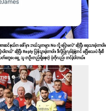
 အာဆင်နယ်က ခေါ်မှာ၊ ဘယ်သူကများ No လို့ ပြောမလဲ" ဆိုပြီး ရေးသားခဲ့တာပါ။
ြောပါတယ်" ဆိုပြီး Reply ပြန်သွားခဲ့တာပါ။ ဒီလိုပြုလုပ်ရုံနဲ့တင် မပြီးသေးပဲ ရီဆီ
တ်တွေ​ေရှေ့ သူ တဦးတည်းရှိနေတဲ့ ပုံကိုလည်း တင်ခဲ့ပါတယ်။