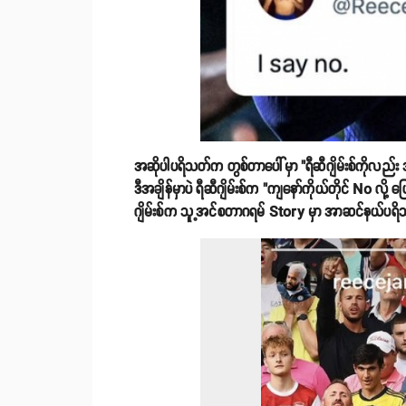
အဆိုပါပရိသတ်က တွစ်တာပေါ်မှာ "ရီဆီဂျိမ်းစ်ကိုလည်း
ဒီအချိန်မှာပဲ ရီဆီဂျိမ်းစ်က "ကျနော်ကိုယ်တိုင် No လို့ ပ
ဂျိမ်းစ်က သူ့အင်စတာဂရမ် Story မှာ အာဆင်နယ်ပရိသ