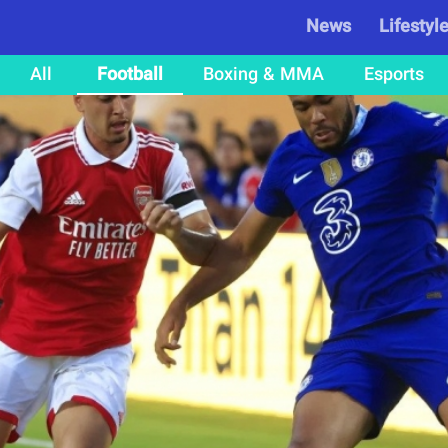
News
Lifestyl
All
Football
Boxing & MMA
Esports