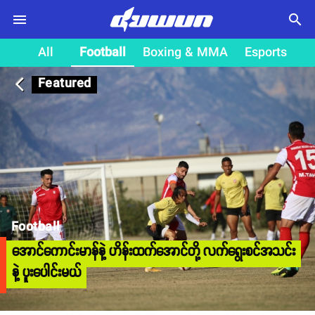
search
All
Football
Boxing & MMA
Esports
Featured
arrow_back_ios
Football
အောင်ကောင်းမာန်နဲ့ ဟိန်းထက်အောင်တို့ လက်ရွေးစင်အသင်း
နဲ့ ပူးပေါင်းမယ်