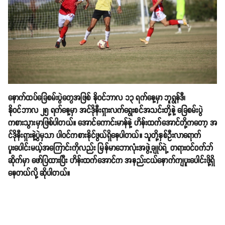
နောက်ထပ်ခြေစမ်းပွဲတွေအဖြစ် နိုဝင်ဘာလ ၁၃ ရက်နေ့မှာ ဘူရွန်ဒီ၊
နိုဝင်ဘာလ ၂၅ ရက်နေ့မှာ အင်ဒိုနီးရှားလက်ရွေးစင်အသင်းတို့နဲ့ ခြေစမ်းပွဲ
ကစားသွားမှာဖြစ်ပါတယ်။ အောင်ကောင်းမာန်နဲ့ ဟိန်းထက်အောင်တို့ကတော့ အ
င်ဒိုနီးရှားနဲ့ပွဲမှသာ ပါဝင်ကစားနိုင်ဖွယ်ရှိနေပါတယ်။ သူတို့နှစ်ဦးလာရောက်
ပူးပေါင်းမယ့်အကြောင်းကိုလည်း မြန်မာဘောလုံးအဖွဲ့ချုပ်ရဲ့ တရားဝင်ဝက်ဘ်
ဆိုက်မှာ ဖော်ပြထားပြီး ဟိန်းထက်အောင်က အနည်းငယ်နောက်ကျပူးပေါင်းဖို့ရှိ
နေတယ်လို့ ဆိုပါတယ်။