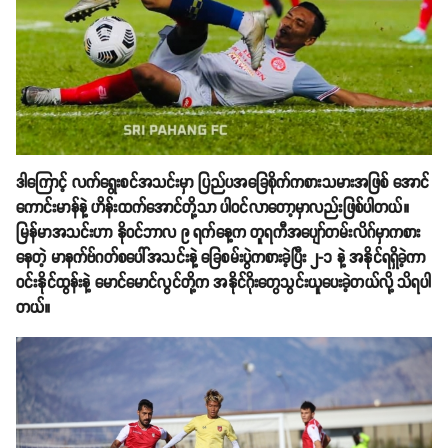
ဒါကြောင့် လက်ရွေးစင်အသင်းမှာ ပြည်ပအခြေစိုက်ကစားသမားအဖြစ် အောင်
ကောင်းမာန်နဲ့ ဟိန်းထက်အောင်တို့သာ ပါဝင်လာတော့မှာလည်းဖြစ်ပါတယ်။
မြန်မာအသင်းဟာ နိုဝင်ဘာလ ၉ ရက်နေ့က တူရကီအပျော်တမ်းလိဂ်မှာကစား
နေတဲ့ မာနက်ဗ်ဂတ်စပေါ်အသင်းနဲ့ ခြေစမ်းပွဲကစားခဲ့ပြီး ၂-၁ နဲ့ အနိုင်ရရှိခဲ့ကာ
ဝင်းနိုင်ထွန်းနဲ့ မောင်မောင်လွင်တို့က အနိုင်ဂိုးတွေသွင်းယူပေးခဲ့တယ်လို့ သိရပါ
တယ်။