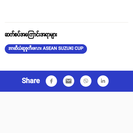
ဆက်စပ်အကြောင်းအရာများ
အာဆီယံဆူဇူကီးဖလား ASEAN SUZUKI CUP
Share
email