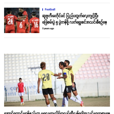
Football
ဆူဇူကီးမတိုင်ခင် ပြည်ပထွက်လေ့ကျင့်ပြီး
ခြေစမ်းပွဲ ၅ ပွဲကန်ဖို့ လက်ရွေးစင်အသင်းစီစဉ်နေ
5 years ago
အောင်ကောင်းမာန်နည်းတူ မလေးရှားလိဂ်ကလပ်ဆီလန်ဂေါအသင်းမှာကစားနေ