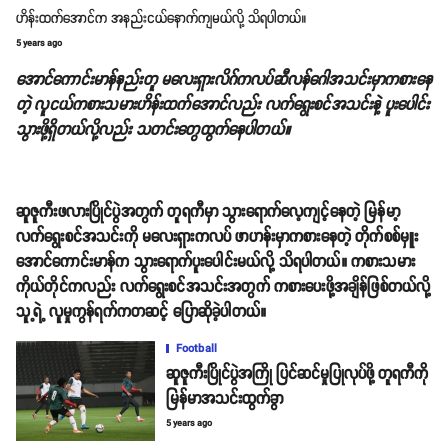
ဟိန်းထက်အောင်က အနည်းငယ်နောက်ကျမယ်လို့ သိရပါတယ်။
5 years ago
အောင်ကောင်းမာန်နည်းတူ မလေးရှားလိဂ်ကလပ်ဆီလန်ဂေါအသင်းမှာကစားနေ
တဲ့ လူငယ်ကစားသမားဟိန်းထက်အောင်လည်း လက်ရွေးစင်အသင်းနဲ့ ပူးပေါင်း
သွားဖို့ရှိတယ်လို့လည်း သတင်းတွေထွက်နေပါတယ်။
ဆူဇူကီးဖလားပြိုင်ပွဲအတွက် တူရကီမှာ သွားရောက်လေ့ကျင့်နေတဲ့ မြန်မာ့
လက်ရွေးစင်အသင်းကို မလေးရှားကလပ် ဖာဟန်းမှာကစားနေတဲ့ တိုက်စစ်မှူး
အောင်ကောင်းမာန်က သွားရောက်ပူးပေါင်းမယ်လို့ သိရပါတယ်။ ကစားသမား
ကိုယ်တိုင်ကလည်း လက်ရွေးစင်အသင်းအတွက် ကစားပေးဖို့အချိန်ဖြစ်တယ်လို့
သူ့ရဲ့ လူမှုကွန်ရက်ကတဆင့် ပြောဆိုခဲ့ပါတယ်။
Football
ဆူဇူကီးပြိုင်ပွဲအကြို ပြင်ဆင်မှုပြုလုပ်ဖို့ တူရကီကို
မြန်မာအသင်းထွက်ခွာ
5 years ago