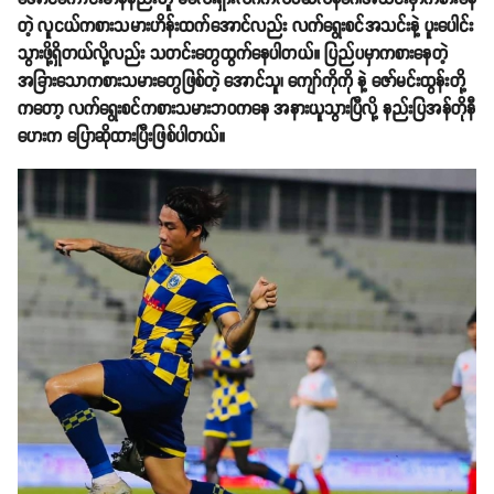
တဲ့ လူငယ်ကစားသမားဟိန်းထက်အောင်လည်း လက်ရွေးစင်အသင်းနဲ့ ပူးပေါင်း
သွားဖို့ရှိတယ်လို့လည်း သတင်းတွေထွက်နေပါတယ်။ ပြည်ပမှာကစားနေတဲ့
အခြားသောကစားသမားတွေဖြစ်တဲ့ အောင်သူ၊ ကျော်ကိုကို နဲ့ ဇော်မင်းထွန်းတို့
ကတော့ လက်ရွေးစင်ကစားသမားဘ၀က​နေ အနားယူသွားပြီလို့ နည်းပြအန်တိုနီ
ဟေးက ပြောဆိုထားပြီးဖြစ်ပါတယ်။