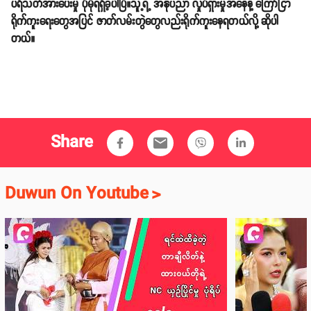
ပရိသတ်အားပေးမှု ပိုမိုရရှိခဲ့ပါပြီ။သူ့ရဲ့ အနုပညာ လှုပ်ရှားမှုအနေနဲ့ ကြော်ငြာ
ရိုက်ကူးရေးတွေအပြင် ဇာတ်လမ်းတွဲတွေလည်းရိုက်ကူးနေရတယ်လို့ ဆိုပါ
တယ်။
Share
email
Duwun On Youtube
>