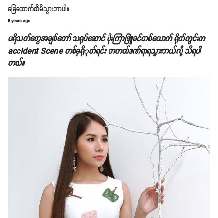
ခြေထောက်ထိမိသွားတာပါ။
8 years ago
ပရိသတ်တွေအချစ်တော် သရုပ်ဆောင် ပိုးကြာဖြူခင်တစ်ယောက် ရိုက်ကွင်းက
accident Scene တစ်ခုရိုုက်ရင်း တကယ်ဒဏ်ရာရသွားတယ်လို့ သိရပါ
တယ်။