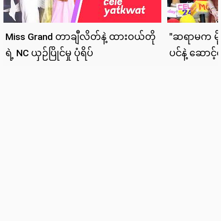
News
Lifestyle
Cele Yatkwat
Sports
Tech