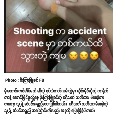
Photo : ပိုးကြာဖြူခင် FB
မိုးကောင်းကင်အိပ်မက် ဆိုတဲ့ ရုပ်သံဇာတ်လမ်းတွဲမှာ ဆိုင်းမိုင်ဆိုတဲ့ ကာရိုက်
တာနဲ့ အောင်မြင်မှုရရှိနေ ပိုးကြာဖြူခင်ကို ပရိသတ် သတိထား မိစေခဲ့တာ
ကတော့ သူ့ရဲ့ ဆံပင်အရှည်လေးဖြစ်ပါတယ်။ ပရိသတ် သတိထားမိစေခဲ့တဲ့
သူ့ရဲ့ ဆံပင်အရှည် အကြောင်းကိုလည်း အခုလို ပြောပြခဲ့ပါတယ်။