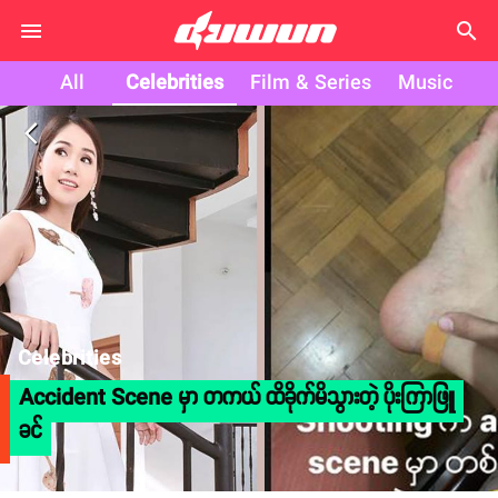
search
All
Celebrities
Film & Series
Music
arrow_back_ios
Celebrities
Accident Scene မှာ တကယ် ထိခိုက်မိသွားတဲ့ ပိုးကြာဖြူ
ခင်