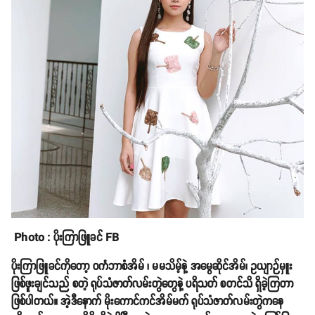
Photo : ပိုးကြာဖြူခင် FB
ပိုးကြာဖြူခင်ကိုတော့ ဝင်္ကဘာစံအိမ် ၊ မမသိမ့်နဲ့ အမွေဆိုင်အိမ်၊ ဥယျာဉ်မှူး
ဖြစ်ဖူးချင်သည် စတဲ့ ရုပ်သံဇာတ်လမ်းတွဲတွေနဲ့ ပရိသတ် စတင်သိ ရှိခဲ့ကြတာ
ဖြစ်ပါတယ်။ အဲ့ဒီနောက် မိုးကောင်ကင်အိမ်မက် ရုပ်သံဇာတ်လမ်းတွဲကနေ