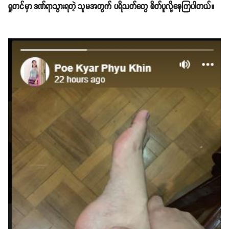
ရှုတင်မှာ ဒဏ်ရာသွားရတဲ့ သူမအတွက် ပရိသတ်တွေ စိတ်ပူလို့နေကြပါတယ်။