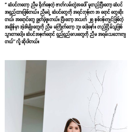
'' ဆံပင်ကတော့ ညီမ ရိုက်နေတဲ့ ဇာတ်လမ်းတွဲအပေါ် မူတည်ပြီးတော့ ဆံပင်
အရှည်ထားဖြစ်တယ်။ ညီမရဲ့ ဆံပင်တွေကို အရင်တုန်းက အ ရောင် တွေဆိုး
တယ်၊ အရောင်တွေ ချွတ်ခဲ့ဖူးတယ်။ ပြီးတော့ အသက် ၂၅ နှစ်ဝန်းကျင်ဖြစ်တဲ့
အချိန်မှာ အဲ့ဒါမျိုးတွေကို ညီမ မကြိုက်တော့ ဘူး ပေါ့နော်။ တည်ငြိမ်သူဖြစ်
သွားတာပေါ့။ ဆံပင်အနက်ရောင် ရှည်ရှည်လေးတွေကို ညီမ အရမ်းသဘောကျ
တယ်'' လို့ ဆိုပါတယ်။