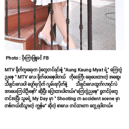
Photo : ပိုးကြာဖြူခင် FB
MTV ရိုက်ကူးရေးက ပုံတွေတင်ရင်းနဲ့ "Aung Kaung Myat ရဲ့" ကြေကွဲ
ညနေ " MTV လေး ရိုက်ပေးနေပါတယ် ကိုဝေကြီး ရေးပေးထားတဲ့ အဆွေး
သီချင်းလေးပါ ပျော်ရလိုက် လွမ်းရလိုက်နဲ့ သီချင်းလေးထွက်လာရင်လဲ
အားပေးကြပါဦးနော်" ဆိုပြီး ပြောထားပါတယ်။"ကြေကွဲညနေ" ရှုတင်ပုံတွေ
တင်အပြီး သူမရဲ့ My Day မှာ " Shooting က accident scene မှာ
တစ်ကယ်ထိသွားတဲ့ ကျွန်မ" ဆိုတဲ့ စာလေး တင်ထားတာ တွေ့ရပါတယ်။