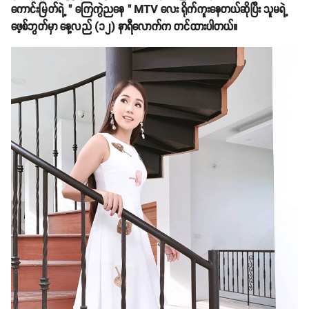
ကောင်းမြတ်ရဲ့ " ကြေကွဲညနေ " MTV လေး ရိုက်ကူးနေတယ်ဆိုပြီး သူမရဲ့
ဖေ့စ်ဘွတ်မှာ နေ့လည် (၁၂) နာရီလောက်က တင်ထားပါတယ်။