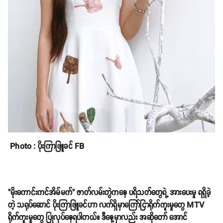
Photo : ပိုးကြာဖြူခင် FB
"မိုးကောင်းကင်အိမ်မက်" ဇာတ်လမ်းတွဲကနေ ပရိသတ်တွေရဲ့ အားပေးမှု ရရှိခဲ့
တဲ့ သရုပ်ဆောင် ပိုးကြာဖြူခင်ဟာ လက်ရှိမှာကြော်ငြာရိုက်ကူးမှုတွေ MTV
ရိုက်ကူးမှုတွေ ပြုလုပ်နေရပါတယ်။ ဒီနေ့မှာလည်း အဆိုတော် အောင်