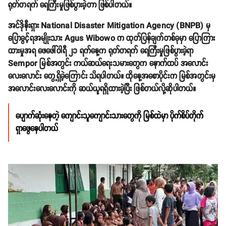
ရုတ်တရက် ရေကြီးမှုဖြစ်ပွားခဲ့တာ ဖြစ်ပါတယ်။
အင်ဒိုနီးရှား National Disaster Mitigation Agency (BNPB) မှ
ပြောခွင့်ရအမျိုးသား Agus Wibowo က ထုတ်ပြန်ချက်တစ်ခုမှာ ပြောကြား
ထားမှုအရ ဖေဖေါ်ဝါရီ ၂၁ ရက်နေ့က ရုတ်တရက် ရေကြီးမှုဖြစ်ပွားခဲ့ရာ
Sempor မြစ်အတွင်း ကယ်ဆယ်ရေးသမားတွေက နောက်ထပ် အလောင်း
လေးလောင်း တွေ့ရှိခဲ့ကြောင်း သိရပါတယ်။ ထိုနေ့အစောပိုင်းက မြစ်အတွင်းမှ
အလောင်းလေးလောင်းကို ဆယ်ယူရရှိထားခဲ့ပြီး ဖြစ်တယ်လို့ဆိုပါတယ်။
ပျောက်ဆုံးနေတဲ့ ကျောင်းသူကျောင်းသားတွေကို မြစ်ထဲမှာ ပိုက်စိပ်တိုက်
ရှာဖွေနေပါတယ်