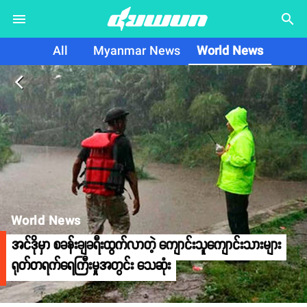
search
All
Myanmar News
World News
arrow_back_ios
World News
အင်ဒိုမှာ စခန်းချခရီးထွက်လာတဲ့ ကျောင်းသူကျောင်းသားများ
ရုတ်တရက်ရေကြီးမှုအတွင်း သေဆုံး