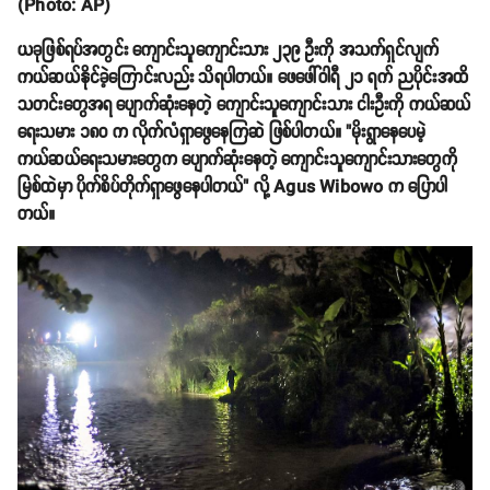
(Photo: AP)
ယခုဖြစ်ရပ်အတွင်း ကျောင်းသူကျောင်းသား ၂၃၉ ဦးကို အသက်ရှင်လျက်
ကယ်ဆယ်နိုင်ခဲ့ကြောင်းလည်း သိရပါတယ်။ ဖေဖေါ်ဝါရီ ၂၁ ရက် ညပိုင်းအထိ
သတင်းတွေအရ ပျောက်ဆုံးနေတဲ့ ကျောင်းသူကျောင်းသား ငါးဦးကို ကယ်ဆယ်
ရေးသမား ၁၈၀ က လိုက်လံရှာဖွေနေကြဆဲ ဖြစ်ပါတယ်။ "မိုးရွာနေပေမဲ့
ကယ်ဆယ်ရေးသမားတွေက ပျောက်ဆုံးနေတဲ့ ကျောင်းသူကျောင်းသားတွေကို
မြစ်ထဲမှာ ပိုက်စိပ်တိုက်ရှာဖွေနေပါတယ်" လို့ Agus Wibowo က ပြောပါ
တယ်။