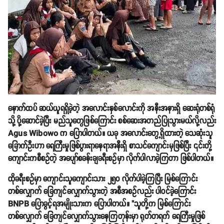
နောက်ထပ် ဆယ်ယူရရှိခဲ့တဲ့ အလောင်းနှစ်လောင်းကို အနီးအနားရှိ ဆေးရုံတစ်ရုံ
သို့ ပို့ဆောင်ခဲ့ပြီး မည်သူတွေဖြစ်ကြောင်း စစ်ဆေးအတည်ပြုသွားမယ်လို့လည်း
Agus Wibowo က ပြောပါတယ်။ ယခု အလောင်းတွေ့ရှိထားတဲ့ သေဆုံးသူ
ခြောက်ဦးဟာ ရေကြီးမှုဖြစ်ပွားရာနေရာအနီးရှိ စာသင်ကျောင်းမှဖြစ်ပြီး ၎င်းတို့
ကျောင်းကစီစဥ်တဲ့ အပျော်စခန်းချခရီးစဥ်မှာ လိုက်ပါလာခဲ့ကြတာ ဖြစ်ပါတယ်။
ထိုခရီးစဥ်မှာ ကျောင်းသူကျောင်းသား ၂၅၀ လိုက်ပါခဲ့ကြပြီး မြစ်ကြောင်း
တစ်လျှောက် ခြေကျင်လျှောက်သွားတဲ့ အစီအစဥ်လည်း ပါဝင်ခဲ့ကြောင်း
BNPB ပြောခွင့်ရအမျိုးသားက ပြောပါတယ်။ "သူတို့က မြစ်ကြောင်း
တစ်လျှောက် ခြေကျင်လျှောက်သွားနေကြတုန်းမှာ ရုတ်တရက် ရေကြီးမှုဖြစ်