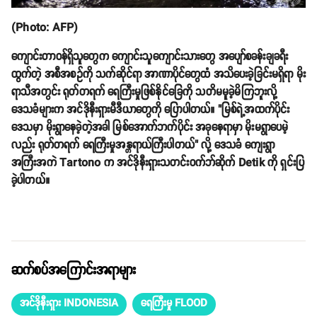
(Photo: AFP)
ကျောင်းတာဝန်ရှိသူတွေက ကျောင်းသူကျောင်းသားတွေ အပျော်စခန်းချခရီး
ထွက်တဲ့ အစီအစဥ်ကို သက်ဆိုင်ရာ အာဏာပိုင်တွေထံ အသိပေးခဲ့ခြင်းမရှိရာ မိုး
ရာသီအတွင်း ရုတ်တရက် ရေကြီးမှုဖြစ်နိုင်ခြေကို သတိမမူခဲ့မိကြဘူးလို့
ဒေသခံများက အင်ဒိုနီးရှားမီဒီယာတွေကို ပြောပါတယ်။ "မြစ်ရဲ့အထက်ပိုင်း
ဒေသမှာ မိုးရွာနေခဲ့တဲ့အခါ မြစ်အောက်ဘက်ပိုင်း အခုနေရာမှာ မိုးမရွာပေမဲ့
လည်း ရုတ်တရက် ရေကြီးမှုအန္တရာယ်ကြီးပါတယ်" လို့ ဒေသခံ ကျေးရွာ
အကြီးအကဲ Tartono က အင်ဒိုနီးရှားသတင်းဝက်ဘ်ဆိုက် Detik ကို ရှင်းပြ
ခဲ့ပါတယ်။
ဆက်စပ်အကြောင်းအရာများ
အင်ဒိုနီးရှား INDONESIA
ရေကြီးမှု FLOOD