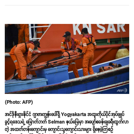
(Photo: AFP)
အင်ဒိုနီးရှားနိုင်ငံ ဂျာဗားကျွန်းပေါ်ရှိ Yogyakarta အထူးကိုယ်ပိုင်အုပ်ချုပ်
ခွင့်ရဒေသရဲ့ မြောက်ဘက် Selman နယ်မြေမှာ အပျော်စခန်းချခရီးထွက်လာ
တဲ့ အထက်တန်းကျောင်းမှ ကျောင်းသူကျောင်းသားများ ရှိနေခဲ့ကြစဥ်