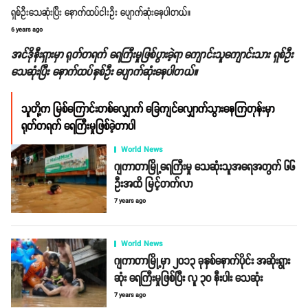
ရှစ်ဦးသေဆုံးပြီး နောက်ထပ်ငါးဦး ပျောက်ဆုံးနေပါတယ်။
6 years ago
အင်ဒိုနီးရှားမှာ ရုတ်တရက် ရေကြီးမှုဖြစ်ပွားခဲ့ရာ ကျောင်းသူကျောင်းသား ရှစ်ဦး
သေဆုံးပြီး နောက်ထပ်နှစ်ဦး ပျောက်ဆုံးနေပါတယ်။
သူတို့က မြစ်ကြောင်းတစ်လျှောက် ခြေကျင်လျှောက်သွားနေကြတုန်းမှာ
ရုတ်တရက် ရေကြီးမှုဖြစ်ခဲ့တာပါ
World News
ဂျကာတာမြို့ရေကြီးမှု သေဆုံးသူအရေအတွက် ၆၆
ဦးအထိ မြင့်တက်လာ
7 years ago
World News
ဂျကာတာမြို့မှာ ၂၀၁၃ ခုနှစ်နောက်ပိုင်း အဆိုးရွား
ဆုံး ရေကြီးမှုဖြစ်ပြီး လူ ၃၀ နီးပါး သေဆုံး
7 years ago