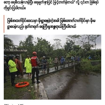
တော့ ရေစီးသန်လာခဲ့ပြီး ရေမျက်နှာပြင် မြင့်တက်ခဲ့တယ်" လို့ ၎င်းက ဖြစ်ရပ်
ကိုရှင်းပြပါတယ်။
မြစ်အထက်ပိုင်းဒေသမှာ မိုးရွာနေခဲ့တဲ့အခါ မြစ်အောက်ဘက်ပိုင်းမှာ မိုးမ
ရွာပေမဲ့လည်း ရုတ်တရက် ရေကြီးမှုအန္တရာယ်ကြီးပါတယ်