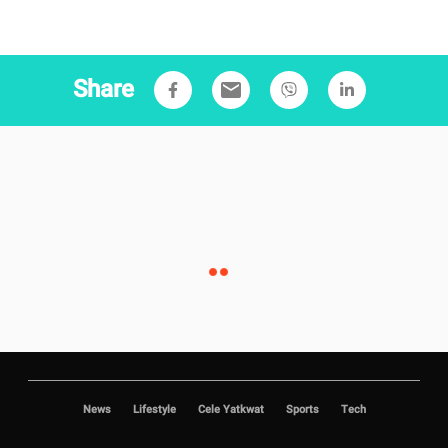
Share
email
News
Lifestyle
Cele Yatkwat
Sports
Tech