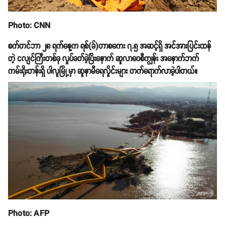
Photo: CNN
စက်တင်ဘာ ၂၈ ရက်နေ့က ရစ်(ခ်)တာစကေး ၇.၅ အဆင့်ရှိ အင်အားပြင်းထန်
တဲ့ ငလျင်ကြီးတစ်ခု လှုပ်ခတ်ခဲ့ပြိးနောက် ဆူလာဝေစီကျွန်း အနောက်ဘက်
ကမ်းရိုးတန်းရှိ ပါလူမြို့မှာ ဆူနာမီရေလှိုင်းများ တက်ရောက်လာခဲ့ပါတယ်။
Photo: AFP