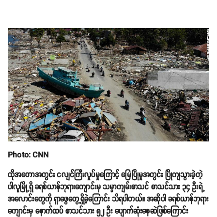
Photo: CNN
ထိုအတောအတွင်း ငလျင်ကြီးလှုပ်မှုကြောင့် မြေပြိုမှုအတွင်း ပြိုကျသွားခဲ့တဲ့
ပါလူမြို့ရှိ ခရစ်ယာန်ဘုရားကျောင်းမှ သမ္မာကျမ်းစာသင် စာသင်သား ၃၄ ဦးရဲ့
အလောင်းတွေကို ရှာဖွေတွေ့ရှိခဲ့ကြောင်း သိရပါတယ်။ အဆိုပါ ခရစ်ယာန်ဘုရား
ကျောင်းမှ နောက်ထပ် စာသင်သား ၅၂ ဦး ပျောက်ဆုံးနေဆဲဖြစ်ကြောင်း