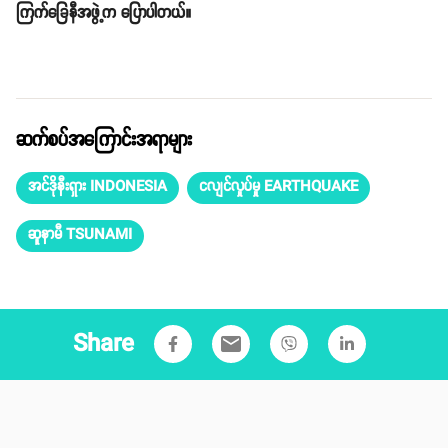
ကြက်ခြေနီအဖွဲ့က ပြောပါတယ်။
ဆက်စပ်အကြောင်းအရာများ
အင်ဒိုနီးရှား INDONESIA
ငလျင်လှုပ်မှု EARTHQUAKE
ဆူနာမီ TSUNAMI
Share
email