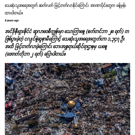
သေဆုံးသူအရေအတွက် ဆက်လက် မြင့်တက်လာနိုင်ကြောင်း အာဏာပိုင်တွေက ခန့်မှန်း
ထားပါတယ်။
8 years ago
အင်ဒိုနီးရှားနိုင်ငံ ဆူလာဝေစီကျွန်းမှာ သောကြာနေ့ (စက်တင်ဘာ ၂၈ ရက်) က
ဖြစ်ပွားခဲ့တဲ့ ငလျင်နဲ့ဆူနာမီကြောင့် သေဆုံးသူအရေအတွက်ဟာ ၁,၃၄၇ ဦး
အထိ မြင့်တက်လာခဲ့ကြောင်း ဘေးအန္တရာယ်ဆိုင်ရာဌာနမှ ယနေ့
(အောက်တိုဘာ ၂ ရက်) ပြောပါတယ်။