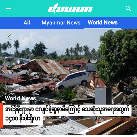
search
All
Myanmar News
World News
arrow_back_ios
World News
အင်ဒိုနီးရှားမှာ ငလျင်နဲ့ဆူနာမီကြောင့် သေဆုံးသူအရေအတွက်
၁၄၀၀ နီးပါးရှိလာ