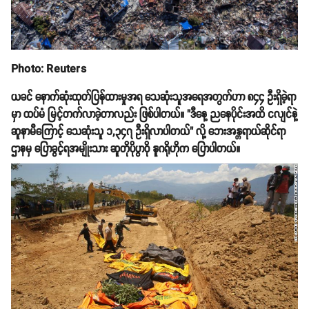
Photo: Reuters
ယခင် နောက်ဆုံးထုတ်ပြန်ထားမှုအရ သေဆုံးသူအရေအတွက်ဟာ ၈၄၄ ဦးရှိခဲ့ရာ
မှာ ထပ်မံ မြင့်တက်လာခဲ့တာလည်း ဖြစ်ပါတယ်။ "ဒီနေ့ ညနေပိုင်းအထိ ငလျင်နဲ့
ဆူနာမီကြောင့် သေဆုံးသူ ၁,၃၄၇ ဦးရှိလာပါတယ်" လို့ ဘေးအန္တရာယ်ဆိုင်ရာ
ဌာနမှ ပြောခွင့်ရအမျိုးသား ဆူတိုပိုပွာဝို နူဂရိုဟိုက ပြောပါတယ်။