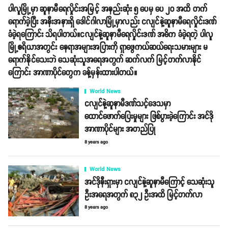
ပါလူမြို့မှာ ဆူနာမီရေလှိုင်းအမြင့် အနည်းဆုံး ၅ ပေမှ ပေ ၂၀ အထိ တက်
ရောက်ခဲ့ပြီး အနီးအနားရှိ ဒေါင်ဂါလာမြို့မှာလည်း ငလျင်နဲ့ဆူနာမီရေလှိုင်းဒဏ်
ခံခဲ့ရကြောင်း သိရပါတယ်။ငလျင်နဲ့ဆူနာမီရေလှိုင်းဒဏ် အဓိက ခံခဲ့ရတဲ့ ပါလူ
မြို့ဧရိယာအတွင်း နေရာအများအပြားကို ရှာဖွေကယ်ဆယ်ရေးသမားများ မ
ရောက်နိုင်သေးဘဲ သေဆုံးသူအရေအတွက် ဆက်လက် မြင့်တက်လာနိုင်
ကြောင်း အာဏာပိုင်တွေက ခန့်မှန်းထားပါတယ်။
World News
ငလျင်နဲ့ဆူနာမီဒဏ်သင့်ဒေသမှာ
ထောင်ဖောက်ပြေးမှုများ ဖြစ်ပွားခဲ့ကြောင်း အင်ဒို
အာဏာပိုင်များ အတည်ပြု
8 years ago
World News
အင်ဒိုနီးရှားမှာ ငလျင်နဲ့ဆူနာမီကြောင့် သေဆုံးသူ
ဦးအရေအတွက် ၈၃၂ ဦးအထိ မြင့်တက်လာ
8 years ago