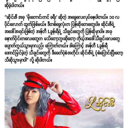
ဆိုခဲ့ပါတယ်။
‘’ဆိုင်းဇီ အခု ‘မိုးကောင်းကင် ခရီး’ ဆိုတဲ့ အခွေလေးလုပ်နေပါတယ်။ ၁၀ လ
ပိုင်းလောက် ထွက်ဖြစ်မယ်။ ဒီတစ်ခွေလုံးက ပြန်ဆိုတေးတွေပါ။ ဆိုင်းဇီရဲ့
အဒေါ်အရင်းဖြစ်တဲ့ အန်တီ Lခွန်းရီရဲ့ သီချင်းတွေကို ပြန်ဆိုမှာပါ။ အခု
နောက်ပိုင်းကလေးတွေက မသိတော့ဘူးဆိုတော့ ကိုယ့်အဒေါ်သီချင်းလေးတွေ
ပျောက်ကွယ်သွားမှာလည်း ကြောက်တယ်။ ဒါကြောင့် အန်တီ Lခွန်းရီ
အောင်မြင်ခဲ့တဲ့ သီချင်းတွေကို ဒီခေတ်ပုံစံအတိုင်း ဆိုင်းဇီရဲ့ ပုံစံပြောင်းပြီးတော့
သီဆိုသွားမှာပါ’’ လို့ ဆိုပါတယ်။