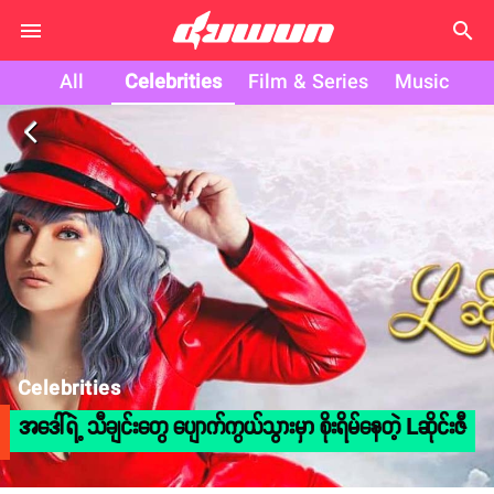
search
All
Celebrities
Film & Series
Music
arrow_back_ios
Celebrities
အဒေါ်ရဲ့ သီချင်းတွေ ပျောက်ကွယ်သွားမှာ စိုးရိမ်နေတဲ့ Lဆိုင်းဇီ