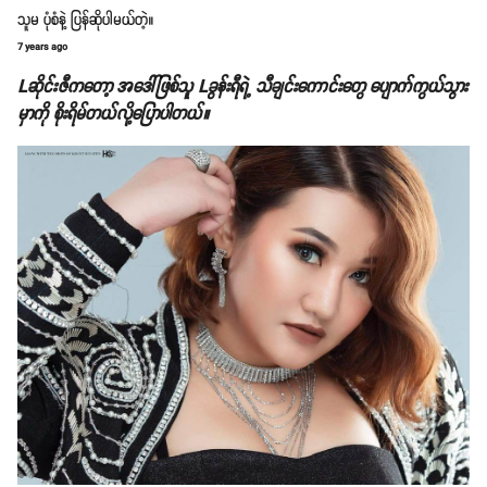
သူမ ပုံစံနဲ့ ပြန်ဆိုပါမယ်တဲ့။
7 years ago
Lဆိုင်းဇီကတော့ အဒေါ်ဖြစ်သူ Lခွန်းရီရဲ့ သီချင်းကောင်းတွေ ပျောက်ကွယ်သွား
မှာကို စိုးရိမ်တယ်လို့ပြောပါတယ်။