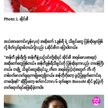
Photo: L ဆိုင်းဇီ
အသံအားကောင်းလွန်းလှတဲ့ အဆိုတော် Lခွန်းရီ ရဲ့ သီချင်းတွေ ပြန်ဆိုရမှာဖြစ်
လို့ စိတ်လှုပ်ရှားမိတယ်လို့လည်း Lဆိုင်းဇီက ပြောပါတယ်။
‘’အန်တီ ခွန်းရီတို့၊ အန်တီနွဲ့ယဉ်ဝင်းတို့ဆိုရင် ဆိုင်းဇီ အရမ်းလေးစားရတဲ့
အဆိုတော်တွေဖြစ်တယ်။ အန်တီခွန်းရီသီချင်းကို ပြန်ဆိုရတာလည်း တာဝန်ကြီး
တယ်။ တချို့ သီချင်းတွေဆိုရင်သူ့ ကီးက အရမ်းမြင့်တဲ့အတွက် ကီး ကို
တစ်ဝက်လောက်ချရတာမျိုးတွေရှိတယ်။ အန်တီ့ကိုတော့ ခွင့်ပြုချက်တောင်းရ
တာပေါ့နော်’’ ဆိုပြီးတော့ စက်တင်ဘာလ ၆ ရက်နေ့က Borochi ဆိုင် ဖွင့်ပွဲကို
တက်ရောက်ရင်းဖြေဆိုခဲ့တာပါ။