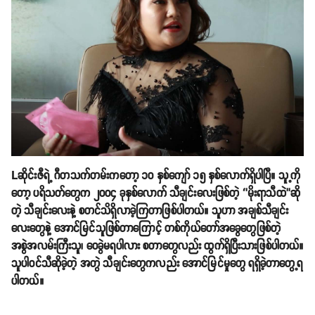
Lဆိုင်းဇီရဲ့ ဂီတသက်တမ်းကတော့ ၁၀ နှစ်ကျော် ၁၅ နှစ်လောက်ရှိပါပြီ။ သူ့ကို
တော့ ပရိသတ်တွေက ၂၀၀၄ ခုနှစ်လောက် သီချင်းလေးဖြစ်တဲ့ ‘’မိုးရာသီထဲ’’ဆို
တဲ့ သီချင်းလေးနဲ့ စတင်သိရှိလာခဲ့ကြတာဖြစ်ပါတယ်။ သူဟာ အချစ်သီချင်း
လေးတွေနဲ့ အောင်မြင်သူဖြစ်တာကြောင့် တစ်ကိုယ်တော်အခွေတွေဖြစ်တဲ့
အစွဲအလမ်းကြီးသူ၊ ဝေခွဲမရပါလား စတာတွေလည်း ထွက်ရှိပြီးသားဖြစ်ပါတယ်။
သူပါဝင်သီဆိုခဲ့တဲ့ အတွဲ သီချင်းတွေကလည်း အောင်မြင်မှုတွေ ရရှိခဲ့တာတွေ့ရ
ပါတယ်။