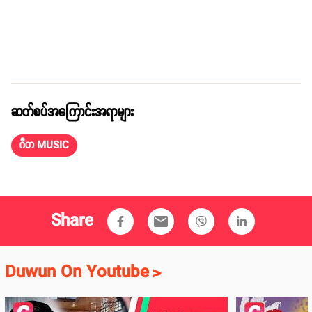
ဆက်စပ်အကြောင်းအရာများ
ဂီတ MUSIC
Share
email
Duwun On Youtube
>