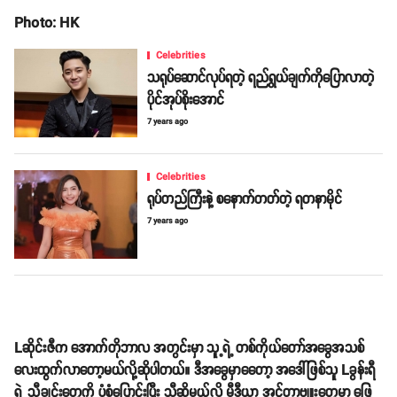
Photo: HK
Celebrities
သရုပ်ဆောင်လုပ်ရတဲ့ ရည်ရွယ်ချက်ကိုပြောလာတဲ့
ပိုင်အုပ်စိုးအောင်
7 years ago
Celebrities
ရုပ်တည်ကြီးနဲ့ စနောက်တတ်တဲ့ ရတနာမိုင်
7 years ago
Lဆိုင်းဇီက အောက်တိုဘာလ အတွင်းမှာ သူ့ရဲ့ တစ်ကိုယ်တော်အခွေအသစ်
လေးထွက်လာတော့မယ်လို့ဆိုပါတယ်။ ဒီအခွေမှာတေော့ အဒေါ်ဖြစ်သူ Lခွန်းရီ
ရဲ့ သီချင်းတွေကို ပုံစံပြောင်းပြီး သီဆိုမယ်လို့ မီဒီယာ အင်တာဗျူးတွေမှာ ဖြေ