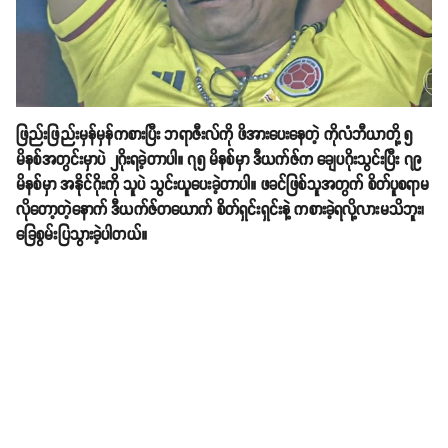
ဖြည်းဖြည်းမှန်မှန်ကစားပြီး ဘရာဇီးလ်ကို ဖိအားပေးနေတဲ့ ကိုလံဘီယာတို့ ၅
မိနစ်အတွင်းမှာပဲ ၂ဂိုးရခဲ့တာပါ။ ၇၅ မိနစ်မှာ ဒီယက်ဇ်က ချေပဂိုးသွင်းပြီး ၇၉
မိနစ်မှာ အနိုင်ဂိုးကို သူပဲ သွင်းယူပေးခဲ့တာပါ။ ဖခင်ဖြစ်သူအတွက် စိတ်ပူစရာမ
လိုတော့တဲ့နောက် ဒီယက်ဇ်တယောက် စိတ်ရှင်းရှင်းနဲ့ ကစားခဲ့ရလို့လားမသိဘူး၊
ခြေစွမ်းပြသွားခဲ့ပါတယ်။