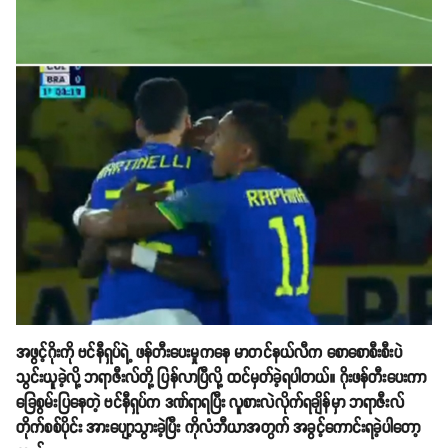
အဖွင့်ဂိုးကို ဗင်နီရှပ်ရဲ့ ဖန်တီးပေးမှုကနေ မာတင်နယ်လီက စောစောစီးစီးပဲ
သွင်းယူခဲ့လို့ ဘရာဇီးလ်တို့ ပြန်လာပြီလို့ ထင်မှတ်ခဲ့ရပါတယ်။ ဂိုးဖန်တီးပေးကာ
ခြေစွမ်းပြနေတဲ့ ဗင်နီရှပ်က ဒဏ်ရာရပြီး လူစားလဲလိုက်ရချိန်မှာ ဘရာဇီးလ်
တိုက်စစ်ပိုင်း အားပျော့သွားခဲ့ပြီး ကိုလံဘီယာအတွက် အခွင့်ကောင်းရခဲ့ပါတော့