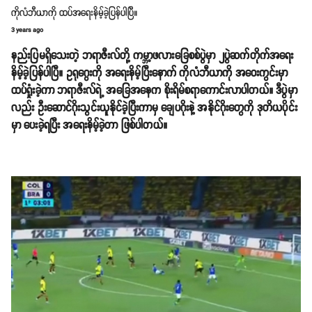
ကိုလံဘီယာကို ထပ်အရေးနိမ့်ခဲ့ပြန်ပါပြီ။
3 years ago
နည်းပြမရှိသေးတဲ့ ဘရာဇီးလ်တို့ ကမ္ဘာ့ဖလားခြေစစ်ပွဲမှာ ၂ပွဲဆက်တိုက်အရေး
နိမ့်ခဲ့ပြန်ပါပြီ။ ဥရုဂွေးကို အရေးနိမ့်ပြီးနောက် ကိုလံဘီယာကို အဝေးကွင်းမှာ
ထပ်ရှုံးခဲ့ကာ ဘရာဇီးလ်ရဲ့ အခြေအနေက စိုးရိမ်စရာကောင်းလာပါတယ်။ ဒီပွဲမှာ
လည်း ဦးဆောင်ဂိုးသွင်းယူနိုင်ခဲ့ပြီးကာမှ ချေပဂိုးနဲ့ အနိုင်ဂိုးတွေကို ဒုတိယပိုင်း
မှာ ပေးခဲ့ရပြီး အရေးနိမ့်ခဲ့တာ ဖြစ်ပါတယ်။