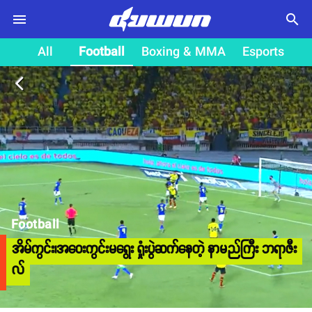
search
All
Football
Boxing & MMA
Esports
arrow_back_ios
Football
အိမ်ကွင်း၊အဝေးကွင်းမရွေး ရှုံးပွဲဆက်နေတဲ့ နာမည်ကြီး ဘရာဇီး
လ်