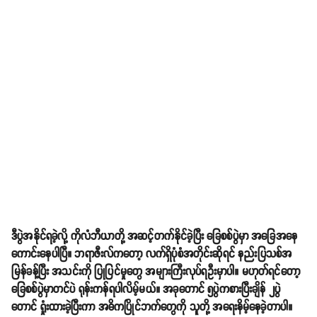
ဒီပွဲအနိုင်ရခဲ့လို့ ကိုလံဘီယာတို့ အဆင့်တက်နိုင်ခဲ့ပြီး ခြေစစ်ပွဲမှာ အခြေအနေ
ကောင်းနေပါပြီ။ ဘရာဇီးလ်ကတော့ လက်ရှိပုံစံအတိုင်းဆိုရင် နည်းပြသစ်အ
မြန်ခန့်ပြီး အသင်းကို ပြုပြင်မှုတွေ အများကြီးလုပ်ရဦးမှာပါ။ မဟုတ်ရင်တော့
ခြေစစ်ပွဲမှာတင်ပဲ ရုန်းကန်ရပါလိမ့်မယ်။ အခုတောင် ၅ပွဲကစားပြီးချိန် ၂ပွဲ
တောင် ရှုံးထားခဲ့ပြီးကာ အဓိကပြိုင်ဘက်တွေကို သူတို့ အရေးနိမ့်နေခဲ့တာပါ။