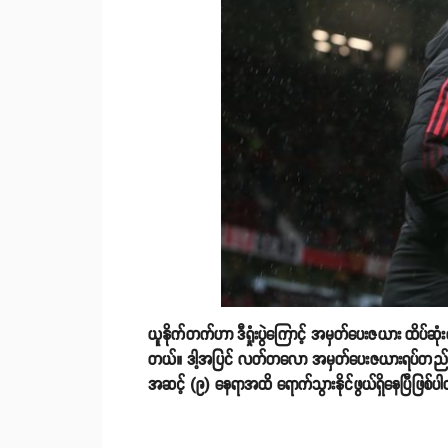
ယူနိုက်တက်ဟာ ဒီရှုံးပွဲကြောင့် အမှတ်ပေးဇယား ထိပ်ဆုံးက
တယ်။ ဒါ့အပြင် လတ်တလော အမှတ်ပေးဇယားရပ်တည်မှုအရ အ
အဆင့် (၉) နေရာအထိ ရောက်သွားနိုင်ဖွယ်ရှိနေပြီဖြစ်