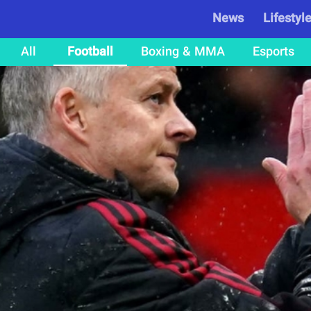
News
Lifestyl
All
Football
Boxing & MMA
Esports