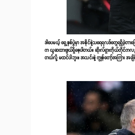
ဒါပေမယ့် ရှေ့နှစ်ပွဲမှာ အနိုင်နဲ့သရေရလဒ်တွေရရှိခဲ့တာကြ
က ယူဆထားဖွယ်ရှိနေပါတယ်။ ဆိုးလ်ရှားကိုယ်တိုင်ကလည
တယ်လို့ မထင်ပါဘူး။ အသင်းနဲ့ ကျွန်တော့်အကြား အခ