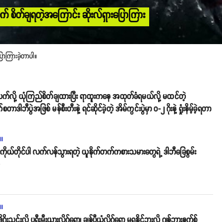
တွက် စိတ်ချရတဲ့အကြောင်း ဆိုးလ်ရှားပြောကြား
ြောကြားခဲ့တာပါ။
သက်လို့ ယုံကြည်စိတ်ချထားပြီး ရာထူးကနေ အထုတ်ခံရမယ်လို့ မထင်တဲ့
ွဲအဖြစ် မန်စီးတီးနဲ့ ရင်ဆိုင်ခဲ့တဲ့ အိမ်ကွင်းပွဲမှာ ၀-၂ ဂိုးနဲ့ ရှုံးနိမ့်ခဲ့ရတာ
ll
ိန်းကိုယ်တိုင်ပါ လက်လန်သွားရတဲ့ ယူနိုက်တက်ကစားသမားတွေရဲ့ ဒါဘီခြေစွမ်း
o
ll
ိုဂိုးသွင်းလို့ ပရီးမီးယားလိဂ်ရော၊ ချန်ပီယံလိဂ်ရော မရနိုင်ဘူးလို့ ဂျွန်ဘားနက်စ်