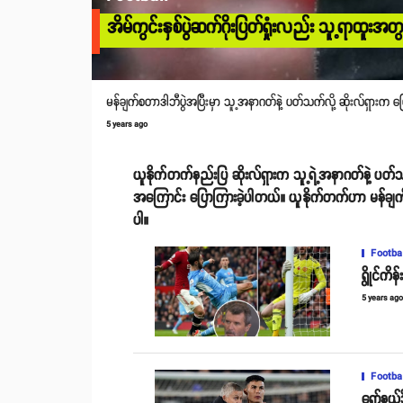
အိမ်ကွင်းနှစ်ပွဲဆက်ဂိုးပြတ်ရှုံးလည်း သူ့ရာထူးအ
မန်ချက်စတာဒါဘီပွဲအပြီးမှာ သူ့အနာဂတ်နဲ့ ပတ်သက်လို့ ဆိုးလ်ရှားက ပ
5 years ago
ယူနိုက်တက်နည်းပြ ဆိုးလ်ရှားက သူ့ရဲ့အနာဂတ်နဲ့ ပတ်
အကြောင်း ပြောကြားခဲ့ပါတယ်။ ယူနိုက်တက်ဟာ မန်ချက်စတာဒါဘီပ
ပါ။
Footba
ရွိုင်က
5 years ag
Footba
ရော်နယ်ဒ