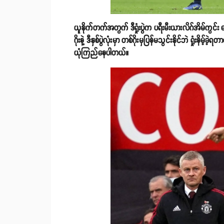
ယူနိုက်တက်အတွက် ဒီရှုံးပွဲက ပရီးမီးယားလိဂ်အိမ်ကွင်း နောက
ဂိုးနဲ့ ဒီနှစ်ပွဲလုံးမှာ တစ်ဂိုးမှပြန်မသွင်းနိုင်ဘဲ ရှုံး
ယုံကြည်နေပါတယ်။