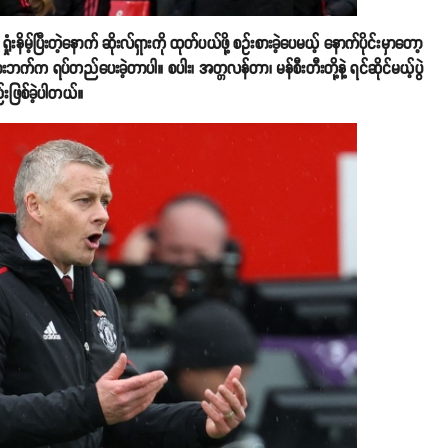
ံးနိမ့်ပြီးတဲ့နောက် ဆိုးလ်ရှားကို ထုတ်ပယ်ဖို့ စဥ်းစားခဲ့ပေမယ့် နောက်ပိုင်းမှာတော့
းဘက်က ရပ်တည်ပေးခဲ့တာပါ။ စပါး၊ အတ္တလန်တာ၊ မန်စီးတီးတို့နဲ့ ရင်ဆိုင်မယ့်ပွဲ
ဖြစ်ခဲ့ပါတယ်။