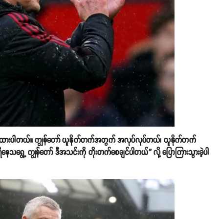
ပေးထားပါတယ်။ ကျွန်တော် ယူနိုက်တက်အတွက် အလုပ်လုပ်တယ်၊ ယူနိုက်တက်
ေသရွေ့ ကျွန်တော် ဒီအသင်းကို တိုးတက်စေချင်ပါတယ်” လို့ ပြောကြားသွားခဲ့ပါ