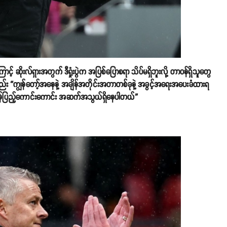
ောင့် ဆိုးလ်ရှားအတွက် ဒီရှုံးပွဲက အပြစ်ပြောစရာ သိပ်မရှိဘူးလို့ တာဝန်ရှိသူတွေ
်း “ကျွန်တော့်အနေနဲ့ အချိန်အတိုင်းအတာတစ်ခုနဲ့ အခွင့်အရေးအပေးခံထားရ
ျိန်ပြည့်ကောင်းကောင်း အဆက်အသွယ်ရှိနေပါတယ်”