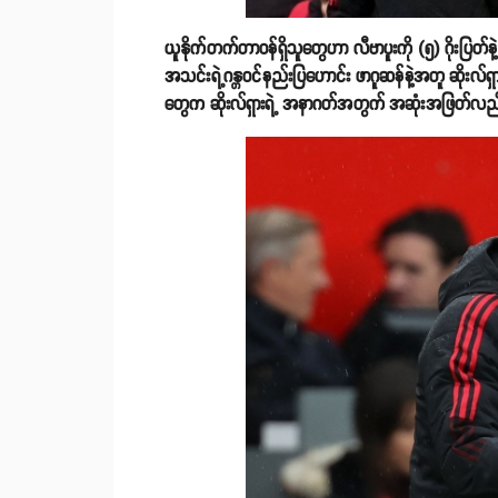
ယူနိုက်တက်တာဝန်ရှိသူတွေဟာ လီဗာပူးကို (၅) ဂိုးပြတ်နဲ့ ရှု
အသင်းရဲ့ဂန္တဝင်နည်းပြဟောင်း ဖာဂူဆန်နဲ့အတူ ဆိုးလ်ရှာ
တွေက ဆိုးလ်ရှားရဲ့ အနာဂတ်အတွက် အဆုံးအဖြတ်လည်း