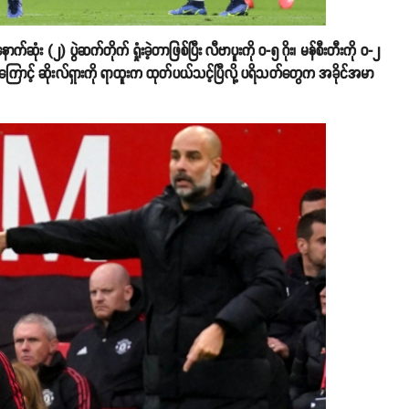
်ဆုံး (၂) ပွဲဆက်တိုက် ရှုံးခဲ့တာဖြစ်ပြီး လီဗာပူးကို ၀-၅ ဂိုး၊ မန်စီးတီးကို ၀-၂
နိမ့်ခဲ့ရတာကြောင့် ဆိုးလ်ရှားကို ရာထူးက ထုတ်ပယ်သင့်ပြီလို့ ပရိသတ်တွေက အခိုင်အမာ