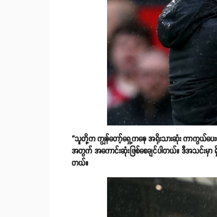
“သူတို့က ကျွန်တော့်ရှေ့ကနေ အရိုးသားဆုံး ကာကွယ်
အတွက် အကောင်းဆုံးဖြစ်စေချင်ပါတယ်။ ဒီအသင်းမှာ ရှိန
တယ်။