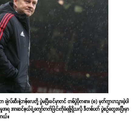
 ချဲလ်ဆီးနဲ့ဘန်လေတို့ ပွဲမပြီးခင်မှာတင် တစ်ပွဲပိုကစား၊ (၈) မှတ်ကွာဟသွားခဲ့ပါ
ာဆင်နယ်ရဲ့ကျော်တက်ခြင်းကိုခံရဖို့ရှိသလို ဒီတစ်ပတ် ပွဲစဥ်တွေအပြီးမှာ
ပါတယ်။