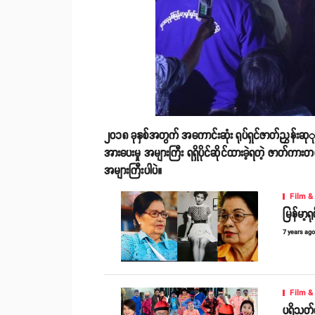
၂၀၁၈ ခုနှစ်အတွက် အကောင်းဆုံး ရုပ်ရှင်ဇာတ်ညွှန်းဆုု
အားပေးမှု အများကြီး ရရှိပိုင်ဆိုင်ထားခဲ့ရတဲ့ ဇ
အများကြီးပါပဲ။
Film &
မြန်မာ့ရ
7 years ag
Film &
ပရိသတ်တ