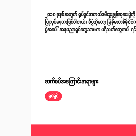
၂၀၁၈ ခုနှစ်အတွက် ရုပ်ရှင်အကယ်ဒမီထူးချွန်ဆုပေး
ပြုလုပ်နေတာဖြစ်ပါတယ်။ ဒီပွဲကိုတော့ မြန်မာတစ်နိုင်
ပွဲအပေါ် အနုပညာရှင်တွေသာမက ပရိသတ်တွေကပါ ရင်ခုန် စိတ
ဆက်စပ်အကြောင်းအရာများ
ရုပ်ရှင်