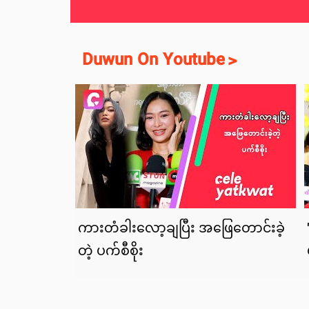
Duwun On Youtube
>