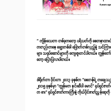
8 years ag
‘’ ကျိန်းသေတာ တစ်ခုကတော့ ပရိသတ်ကို စေတနာထားပါတ
ကတည်းကနေ ချော့တစ်ခါ ခြောက်တစ်လှည့်နဲ့ သင်ကြားပေးခ
များ သရုပ်ဆောင်များကို ကျေးဇူးတင်ပါတယ်။ ကျွန်တော် ဒ
တော့ ပြောပြလာပါတယ်။
ဒါရိုက်တာ ဝိုင်းဟာ ၂၀၁၃ ခုနှစ်က ‘’စေတန်ရဲ့ ကချေသည်’’ 
၂၀၁၅ ခုနှစ်မှာ ‘’ကျွန်မက နှင်းဆီပါ မောင်’’ ရုပ်ရှင်ဇာ
က ဓား’’ ရုပ်ရှင်ဇာတ်ကားကြီးနဲ့ ကိုယ်ပိုင်ဇာတ်ညွှန်းဆု