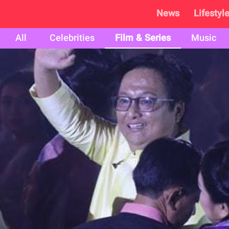
News
Lifestyl
All
Celebrities
Film & Series
Music