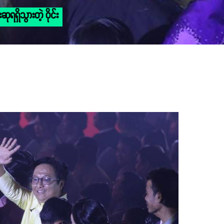
ရရှိသွားတဲ့ ဝိုင်း