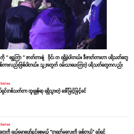
ကို ‘’ ရွှေကြာ ‘’ ဇာတ်ကားနဲ့ ဝိုင်း က ရရှိခဲ့ပါတယ်။ ဒီဇာတ်ကားဟာ ပရိသတ်တွေ
ာတ်ကားတစ်ကားလည်းဖြစ်ပါတယ်။ သူ့အတွက် ဝမ်းသာပေးကြတဲ့ ပရိသတ်တွေကလည်း
 Series
ုပ်ရှင်တစ်သက်တာ ထူးချွန်ဆု ရရှိသွားတဲ့ ဒေါ်မြင့်မြင့်ခင်
o
 Series
ွေကို ရယ်မောပျော်ရွှင်စေမယ့် “တရုတ်မလေးကို ချစ်တယ်” ရုပ်ရှင်