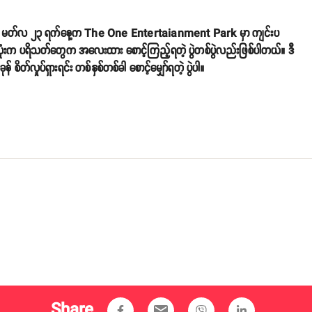
ပွဲကို မတ်လ ၂၃ ရက်နေ့က The One Entertaianment Park မှာ ကျင်းပ
ငံလုံးက ပရိသတ်တွေက အလေးထား စောင့်ကြည့်ရတဲ့ ပွဲတစ်ပွဲလည်းဖြစ်ပါတယ်။ ဒီ
်လှုပ်ရှားရင်း တစ်နှစ်တစ်ခါ စောင့်မျှော်ရတဲ့ ပွဲပါ။
Share
email