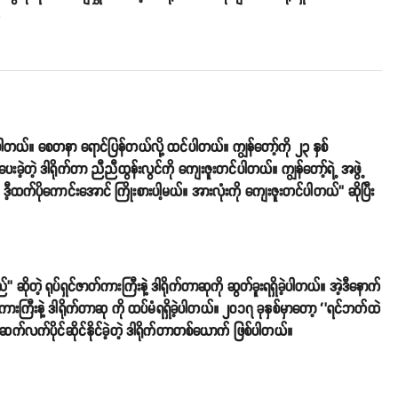
o
ယ်။ စေတနာ ရောင်ပြန်တယ်လို့ ထင်ပါတယ်။ ကျွန်တော့်ကို ၂၃ နှစ်
ဲ့တဲ့ ဒါရိုက်တာ ညီညီထွန်းလွင်ကို ကျေးဇူးတင်ပါတယ်။ ကျွန်တော့်ရဲ့ အဖွဲ့
ီ့ထက်ပိုကောင်းအောင် ကြိုးစားပါ့မယ်။ အားလုံးကို ကျေးဇူးတင်ပါတယ်’’ ဆိုပြီး
ဆိုတဲ့ ရုပ်ရှင်ဇာတ်ကားကြီးနဲ့ ဒါရိုက်တာဆုကို ဆွတ်ခူးရရှိခဲ့ပါတယ်။ အဲ့ဒီနောက်
တ်ကားကြီးနဲ့ ဒါရိုက်တာဆု ကို ထပ်မံရရှိခဲ့ပါတယ်။ ၂၀၁၇ ခုနှစ်မှာတော့ ‘’ရင်ဘတ်ထဲ
ကို ဆက်လက်ပိုင်ဆိုင်နိုင်ခဲ့တဲ့ ဒါရိုက်တာတစ်ယောက် ဖြစ်ပါတယ်။