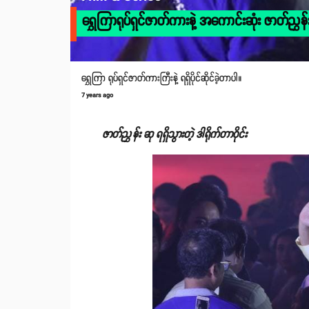
ရွှေကြာရုပ်ရှင်ဇာတ်ကားနဲ့ အကောင်းဆုံး ဇာတ်ညွှန်းဆု
ရွှေကြာ ရုပ်ရှင်ဇာတ်ကားကြီးနဲ့ ရရှိပိုင်ဆိုင်ခဲ့တာပါ။
7 years ago
ဇာတ်ညွှန်း ဆု ရရှိသွားတဲ့ ဒါရိုက်တာဝိုင်း